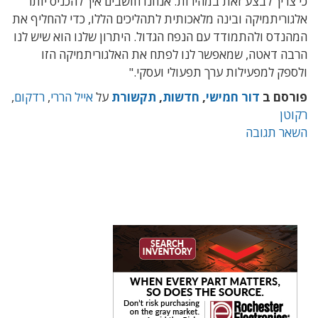
כי צריך לבצע זאת במהירות. אנחנו חושבים איך להכניס יותר
אלגוריתמיקה ובינה מלאכותית לתהליכים הללו, כדי להחליף את
המהנדס ולהתמודד עם הנפח הגדול. היתרון שלנו הוא שיש לנו
הרבה דאטה, שמאפשר לנו לפתח את האלגוריתמיקה הזו
ולספק למפעילות ערך תפעולי ועסקי."
פורסם ב
דור חמישי
,
חדשות
,
תקשורת
על
אייל הררי
,
רדקום
,
רקוטן
השאר תגובה