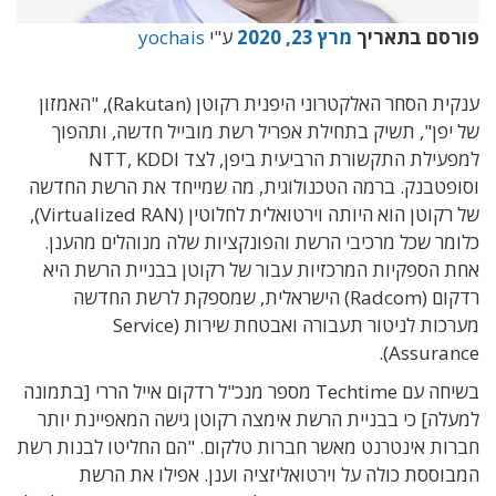
פורסם בתאריך
מרץ 23, 2020
ע"י
yochais
ענקית הסחר האלקטרוני היפנית רקוטן (Rakutan), "האמזון
של יפן", תשיק בתחילת אפריל רשת מובייל חדשה, ותהפוך
למפעילת התקשורת הרביעית ביפן, לצד NTT, KDDI
וסופטבנק. ברמה הטכנולוגית, מה שמייחד את הרשת החדשה
של רקוטן הוא היותה וירטואלית לחלוטין (Virtualized RAN),
כלומר שכל מרכיבי הרשת והפונקציות שלה מנוהלים מהענן.
אחת הספקיות המרכזיות עבור של רקוטן בבניית הרשת היא
רדקום (Radcom) הישראלית, שמספקת לרשת החדשה
מערכות לניטור תעבורה ואבטחת שירות (Service
Assurance).
בשיחה עם Techtime מספר מנכ"ל רדקום אייל הררי [בתמונה
למעלה] כי בבניית הרשת אימצה רקוטן גישה המאפיינת יותר
חברות אינטרנט מאשר חברות טלקום. "הם החליטו לבנות רשת
המבוססת כולה על וירטואליזציה וענן. אפילו את הרשת