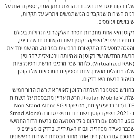
של רדקום ינטר את תעבורת הרשת בזמן אמת, יספק נראות על
רמת השירות שמקבלים המשתמשים ויתריע על תקלות,
שיבושים ועומסים.
רקוטן היא אחת מחברות הסחר האלקטרוני הגדולות בעולם.
בתחילת אפריל השיקה רקוטן רשת תקשורת חדשה ביפן,
והפכה למפעילת התקשורת הרביעית במדינה. מה שמייחד את
הרשת החדשה של רקוטן הוא היותה וירטואלית לחלוטין
(Virtualized RAN), כלומר שכל מרכיבי הרשת והפונקציות
שלה מנוהלים מהענן. אחת הספקיות המרכזיות של רקוטן
בניהול הרשת היא רדקום.
בחודש ספטמבר העלתה רקוטן לאוויר את רשת הדור חמישי
שלה, Rkutan Mobile V. הרשת עדיין מתבססת על תשתית
LTE (דור רביעי) קיימת, מה שקרוי Non-Stand Alone 5G.
ב-2021 תשיק רקוטן רשת דור חמישי טהורה (Stnad Alone
5G). ההסכם עם רדקום כולל הטמעה גם ברשת הדור החמישי
שכבר פעילה מסחרית וגם זו העתידית. ברדקום מציינים כי
ההסכם עם רקוטן הינו אחד מחוזי הבטחת השירות הראשונים