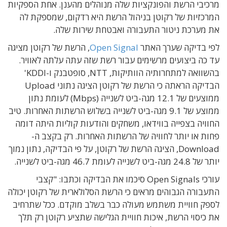
מרכיבי הרשת והפונקציות שלה מנוהלים מהענן. אחת הספקיות
המרכזיות של רקוטן בניהול הרשת היא רדקום, שמספקת לה
את מערכת ניטור התעבורה ואבטחת שירות שלה.
לפי בדיקה שערך האתר
Open Signal
, הרשת של רקוטן מציגה
עד כה ביצועים מרשימים עבור רשת שזה עתה עלתה לאוויר.
בהשוואה למתחרותיה הוותיקות, NTT, סופטבנק ו-KDDI'
הבדיקה הראתה כי הרשת של רקוטן הציגה נתוני Upload
ממוצעים של 12.1 מגה-ביט לשנייה (Mbps) לעומת נתון
ממוצע של 9.1 מגה-ביט לשנייה בשלוש הרשתות האחרות. טיב
החוויה בצפייה בווידאו, משחקים והודעות קוליות היתה דומה
פחות או יותר לחוויה של הרשתות האחרות. רק בקצב ה-
Download, הציגה הרשת של רקוטן, על פי הבדיקה, נתון נמוך
יותר של 24.8 מגה-ביט לשנייה לעומת 46.7 מגה-ביט לשנייה.
עורכי Open Signals סיכמו את הבדיקה וכתבו: "קצבי
התעבורה הגבוהים מראים כי הרשת הסלולארית של רקוטן יכולה
לספק חוויית משתמש מעולה כבר בשלב מוקדם. ככל שתרחיב
את כיסוי הרשת, איכות חוויית הגלישה שתציע רקוטן רק תלך