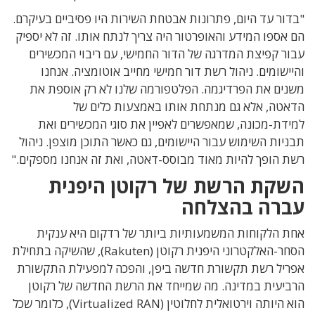
"בדור עד היום, פתרונות אבטחת השירות היו פסיביים בעיקרם.
הם אספו המידע והאופרטור היה צריך לנתח אותו. זה לא יספיק
עבור קפיצת המדרגה של הדור החמישי, עם ריבוי המכשירים
והיישומים. ניהול רשת דור חמישי מחייב אוטומציה. אנחנו
משנים את הפרדיגמה. הפלטפורמה שלנו לא רק אוספת את
הדאטה, אלא גם מנתחת אותו באמצעות כלים של
למידת-מכונה, שמאפשרים לאפיין את סוגי המכשירים ואת
תבניות השימוש עבור היישומים, גם כאשר התוכן מוצפן. ניהול
רשת הופך להיות מאוד מבוסס-דאטה, ואת זה אנחנו מספקים."
השקת הרשת של רקוטן היפנית
עברה בהצלחה
אחת הלקוחות המשמעותיות ביותר של רדקום היא ענקית
הסחר-האלקטרוני היפנית רקוטן (Rakuten), שהשיקה בתחילת
אפריל רשת תקשורת חדשה ביפן, והפכה למפעילת התקשורת
הרביעית במדינה. מה שמייחד את הרשת החדשה של רקוטן
הוא היותה וירטואלית לחלוטין (Virtualized RAN), כלומר שכל