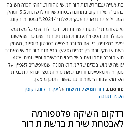
בתעשייה עבור רשתות דור חמישי טהורות. "זוהי הכרה חשובה
בהובלה של רדקום בתחום הבטחת שירות לרשתות 5G, ומהלך
המגדיל את הנראות העסקית שלנו ל-2021," נמסר מרדקום.
פלטפורמות להבטחת שירות נועדו כדי לוודא כי כל משתמש
זוכה לרוחב-הפס ולתעבורת הנתונים הנדרשים כדי שהיישום
יפעל כמצופה, בין אם מדובר בצפייה בסרטון ביוטיוב, משחק
רשת או תקשורת בין רכבים (V2X). ברשתות דור חמישי האתגר
הוא מורכב יותר וזאת בשל ריבוי המכשירים והיישומים. ACE
עושה שימוש בכלים של למידת-מכונה, שמאפשרים לאפיין, על
סמך זיהוי מאפיינים וחריגות, את סוגי המכשירים ואת תבניות
השימוש עבור היישומים, גם כאשר התוכן מוצפן.
פורסם ב
דור חמישי
,
חדשות
על
יפן
,
רדקום
,
רקוטן
השאר תגובה
רדקום השיקה פלטפורמה
לאבטחת שירות ברשתות דור