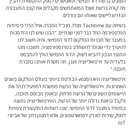
השונים ברשת דור חמישי, ומאפשרים לספק התקשורת להבין
מה קורה ברשת ושכל המשתמשים מקבלים את קצב התעבורה
הנדרש ליישום שאותו הם צורכים.
בשיחה עם Techtime מגלה מנכ"ל החברה אייל הררי כי פיתוח
הפלטפורמה החל כבר לפני שנתיים. "הבנו שיש לנו הזדמנות
במעבר של חברות הטלקום לדור החמישי, והיה חשוב לנו
להיערך כדי שנוכל להשתלב בטרנספורמציה. חשבנו מהו
המוצר הנכון להביא לשוק. הדור החמישי הולך להתבסס
בלעדית על וירטואליזציה וענן, וזה משרת אותנו כחברת
תוכנה."
וירטואליזציה היא המגמv הבולטת ביותר בעולם הטלקום בשנים
האחרונות. וירטואליזציה של הרשת מפשרת למפעיל לנהל את
היישומים השונים של הרשת מרחוק ובאופן מבוסס-תוכנה,
ולקבל נראות גדולה יותר של הרשת. הווירטואליזציה נחוצה
במיוחד במעבר לדור החמישי, שבו רשתות התקשורת צפויות
לספק שירות לא רק לסמארטפונים, אלא למגוון רחב של אביזרי
IoT.