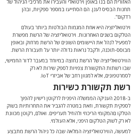
האזורית הם בנו באופן וירטואלי והעבירו את מרכיבי הניהול של
תחנות הבסיס לענן. הם הסתייעו במספר ספקיות, ובהן
רדקום".
וירטואליזציה היא אחת המגמות הבולטות ביותר בעולם
הטלקום בשנים האחרונות. וירטואליזציה של הרשת מפשרת
למפעיל לנהל את היישומים השונים של הרשת מרחוק ובאופן
מבוסס-תוכנה, ולקבל נראות גדולה יותר על תעבורת הרשת.
הווירטואליזציה של הרשת נחוצה במיוחד במעבר לדור החמישי,
שבו רשתות התקשורת צפויות לספק שירות לא רק
לסמרטפונים, אלא למגוון רחב של אביזרי IoT.
רשת תקשורת כשירות
ב-2018 העניקה הממשלה היפנית לרקוטן רישיון להפוך
לספקית תקשורת, וזאת במטרה להגביר את התחרותיות בשוק
הטלקו םהמקומי הריכוזי ולהוזיל תעריפים. ואולם, רקוטן מכוונת
לא רק לשוק הטלקום היפני, אלא העולמי.
למעשה, הווירטואליזציה המלאה שבה כל ניהול הרשת מתבצע