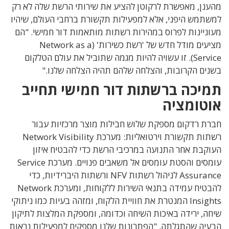
מהענן, מאפשרת לרקוטן להציע את שירותי הרשת שלה לא רק
למשתמש היפני, אלא למפעילות תקשורת ברחבי העולם, שיהיו
מעוניינות לפרוס במהירות רשתות מותאמות דור חמישי. "הם
מציעים מודל חדש של 'רשת כשירות' (Network as a
Service). זו עשויה להיות מגמה שתוביל את עולם הטלקום
בשנים הקרובות, והצלחה שלהם תהיה הצלחה שלנו."
תמיכה ברשתות דור חמישי תחייב
אוטומציה
חברת רדקום מספקת שלוש חבילות מוצר מרכזיות עבור
רשתות תקשורת וירטואליות: מערכת Network Visibility
העוקבת אחר התנועה במרכיבי הרשת כדי להבטיח איזון
עומסים והסטת עומסים אל משאבים פנויים. מערכת Service
Assurance לניהול רשתות NFV ורשתות היברידיות, כדי
להבטיח עמידה בתנאי השירות ללקוחות, ומערכת Network
Insights המנטרת את חוויית הלקוח, ומזהה בעיות כמו ניתוקי
שיחה, ירידה באיכות השיחה וכדומה, ומספקת המלצות לתיקון
הבעיה שהתגלתה. "הפתרונות שלנו מספקים למפעילות נראות