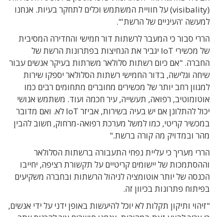
(visibality) על חוויית המשתמש וכלים לתחקר בעיות. אנחנו
למעשה 'העיניים של הרשת'".
הררי סבור כי המעבר לרשתות דור חמישי והחדירה המסיבית
של מכשירי IoT יגביר את הנחיצות בפתרונות הרשת של
החברה. "אם כיום רשתות סלולאר משרתות בעיקר אנשים עבור
שיחה וגלישה, בדור החמישי רשתות הסלולאר יספקו שירות
למגוון רחב יותר של מכשירים מחוברים מתחומים רבים כמו
אוטומוטיב, רפואה, תעשייה, עיר חכמה ועוד. משתמש אנושי
יכול להתלונן אם יש בעיה בשירות, אביזר IoT לא. ואם מדובר
במכשיר קריטי, כמו למשל מערכת רפואה-מרחוק, חשוב להבין
מהר ובמדויק מה קורה ברשת."
הררי מעריך כי עליית נפחי התעבורה ברשתות הסלולאר
וההסתמכות של יישומים קריטיים על תקשורת רציפה, יחייבו
הכנסה של יותר אוטומציה לניהול הרשתות ובחברה משקיעים
בפיתוח פתרונות בכיוון זה.
"זיהוי ותיקון תקלות לא יוכל להיעשות באופן ידני על ידי אנשים,