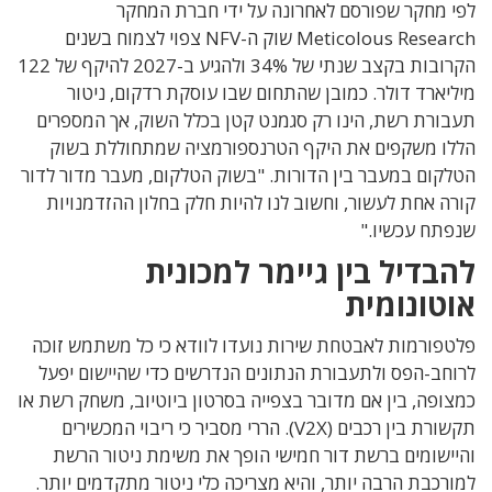
לפי מחקר שפורסם לאחרונה על ידי חברת המחקר
Meticolous Research שוק ה-NFV צפוי לצמוח בשנים
הקרובות בקצב שנתי של 34% ולהגיע ב-2027 להיקף של 122
מיליארד דולר. כמובן שהתחום שבו עוסקת רדקום, ניטור
תעבורת רשת, הינו רק סגמנט קטן בכלל השוק, אך המספרים
הללו משקפים את היקף הטרנספורמציה שמתחוללת בשוק
הטלקום במעבר בין הדורות. "בשוק הטלקום, מעבר מדור לדור
קורה אחת לעשור, וחשוב לנו להיות חלק בחלון ההזדמנויות
שנפתח עכשיו."
להבדיל בין גיימר למכונית
אוטונומית
פלטפורמות לאבטחת שירות נועדו לוודא כי כל משתמש זוכה
לרוחב-הפס ולתעבורת הנתונים הנדרשים כדי שהיישום יפעל
כמצופה, בין אם מדובר בצפייה בסרטון ביוטיוב, משחק רשת או
תקשורת בין רכבים (V2X). הררי מסביר כי ריבוי המכשירים
והיישומים ברשת דור חמישי הופך את משימת ניטור הרשת
למורכבת הרבה יותר, והיא מצריכה כלי ניטור מתקדמים יותר.