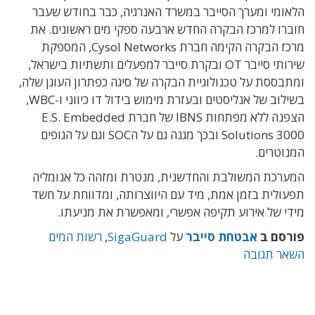
הלאומי ומערך הסייבר במשרד האנרגיה, כבר בחודש שעבר
חוברו למרכז הבקרה החדש ארבעה ספקי מים ראשונים. את
מרכז הבקרה הקימה חברת Cysol Networks, המספקת
שירותי סייבר OT ובקרת סייבר למפעלים ותשתיות בישראל,
ומתבססת על טכנולוגיית הבקרה של סיגה כפתרון העוגן שלה,
בשילוב של אנליסטים ובעזרת מימוש בידול דו כיווני ו-WBC,
הצפנה ללא מפתחות IBNS של חברת E.S. Embedded
Solutions 3000 ובכך מגנה גם על הSOC וגם על הגופים
המנוטרים.
המערכת המשולבת והחדשנית, מנטרת ומזהה כל אנומליה
תפעולית בזמן אמת, מיד עם היווצרותה, ומדווחת על חשד
מידי של אירוע תקיפה אפשרי, ומאפשרת את מניעתו.
פורסם ב
אבטחת סייבר
על
SigaGuard
,
רשות המים
השאר תגובה