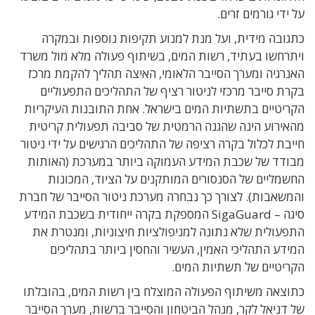
על ידי גורמים זרים.
כתגובה מידית, ועל מנת למנוע תקיפות נוספות ובמקרה
ויתרחשו בעתיד, רשות המים, בשיתוף פעולה מלא מול משרד
האנרגיה ומערך הסייבר הלאומי, האיצה תהליך להקמת מרכז
בקרת סייבר מרכזי לניטור רציף של התהליכים התפעוליים
הקריטיים בתשתיות המים בישראל. אחת התובנות העיקריות
מהאירוע הינה שהגנה הרמטית של סביבה תפעולית קריטית
חייבת לכלול בקרה רציפה של התהליכים הרגישים על ידי ניטור
מבודד של שכבת המידע העמוקה ביותר במערכת (האותות
החשמליים של הסנסורים המותקנים על הציוד, המכונות
והמשאבות). לצורך כך נבחרה מערכת ניטור הסייבר של חברת
סיגה – SigaGuard המספקת בקרה ייחודית בשכבת המידע
התפעולית שלא נתונה למניפולציות חיצוניות, ומנטרת את
המידע התהליכי האמין, העשיר והחסין ביותר בתהליכים
הקריטיים של תשתיות המים.
כתוצאה משיתוף הפעולה המוצלח בין רשות המים, בהובלתו
של דניאל לקר, מנהל הביטחון והסייבר ברשות, מערך הסייבר