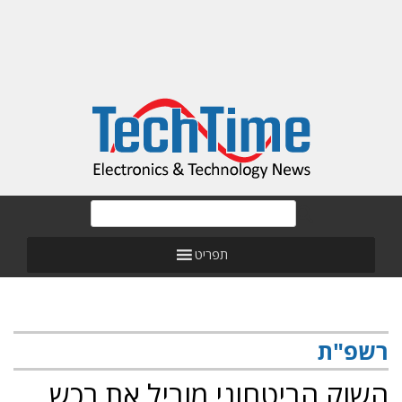
תפריט
רשפ"ת
השוק הביטחוני מוביל את רכש