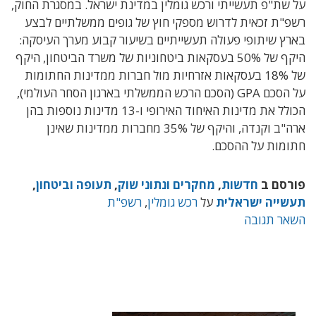
על שת
"
פ תעשייתי ורכש גומלין במדינת ישראל
. במסגרת החוק,
רשפ"ת זכאית לדרוש מספקי חוץ של גופים ממשלתיים לבצע
בארץ שיתופי פעולה תעשייתיים בשיעור קבוע מערך העיסקה:
היקף של
50% בעסקאות ביטחוניות של משרד הביטחון,
היקף
של
18%
בעסקאות אזרחיות מול חברות ממדינות החתומות
על הסכם
GPA (הסכם הרכש הממשלתי בארגון הסחר העולמי),
הכולל את מדינות האיחוד האירופי ו-13 מדינות נוספות בהן
ארה"ב וקנדה,
והיקף של
35% מחברות ממדינות שאינן
חתומות על ההסכם.
פורסם ב
חדשות
,
מחקרים ונתוני שוק
,
תעופה וביטחון
,
תעשייה ישראלית
על
רכש גומלין
,
רשפ"ת
השאר תגובה