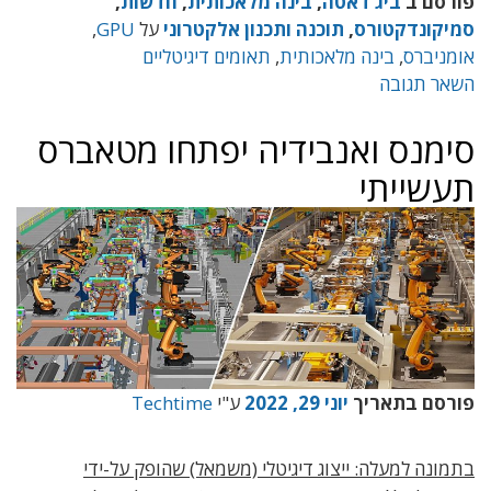
פורסם ב
ביג דאטה
,
בינה מלאכותית
,
חדשות
,
סמיקונדקטורס
,
תוכנה ותכנון אלקטרוני
על
GPU
,
אומניברס
,
בינה מלאכותית
,
תאומים דיגיטליים
השאר תגובה
סימנס ואנבידיה יפתחו מטאברס
תעשייתי
פורסם בתאריך
יוני 29, 2022
ע"י
Techtime
בתמונה למעלה: ייצוג דיגיטלי (משמאל) שהופק על-ידי