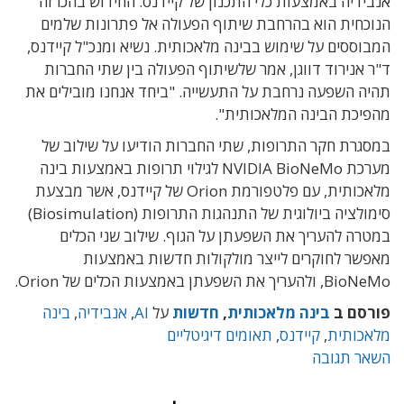
אנבידיה באמצעות כלי התכנון של קיידנס. החידוש בהכרזה
הנוכחית הוא בהרחבת שיתוף הפעולה אל פתרונות שלמים
המבוססים על שימוש בבינה מלאכותית. נשיא ומנכ"ל קיידנס,
ד
"
ר אנירוד דווגן, אמר שלשיתוף הפעולה בין שתי החברות
תהיה השפעה נרחבת על התעשייה. "ביחד אנחנו מובילים את
מהפיכת הבינה המלאכותית".
במסגרת חקר התרופות, שתי החברות הודיעו על שילוב של
מערכת NVIDIA BioNeMo לגילוי תרופות באמצעות בינה
מלאכותית, עם פלטפורמת Orion של קיידנס, אשר מבצעת
סימולציה ביולוגית של התנהגות התרופות (Biosimulation)
במטרה להעריך את השפעתן על הגוף. שילוב שני הכלים
מאפשר לחוקרים לייצר מולקולות חדשות באמצעות
BioNeMo, ולהעריך את השפעתן באמצעות הכלים של Orion.
פורסם ב
בינה מלאכותית
,
חדשות
על
AI
,
אנבידיה
,
בינה
מלאכותית
,
קיידנס
,
תאומים דיגיטליים
השאר תגובה