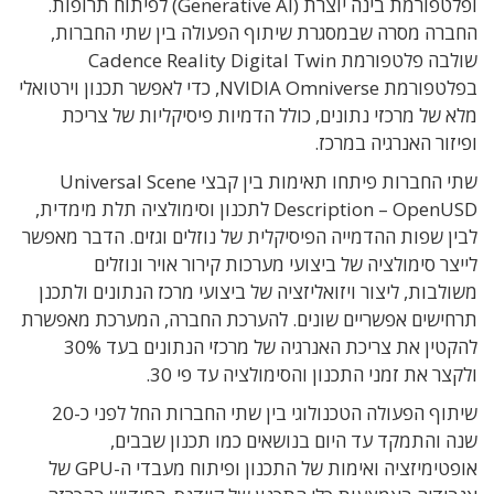
ופלטפורמת בינה יוצרת (Generative AI) לפיתוח תרופות.
החברה מסרה שבמסגרת שיתוף הפעולה בין שתי החברות,
שולבה פלטפורמת Cadence Reality Digital Twin
בפלטפורמת NVIDIA Omniverse, כדי לאפשר תכנון וירטואלי
מלא של מרכזי נתונים, כולל הדמיות פיסיקליות של צריכת
ופיזור האנרגיה במרכז.
שתי החברות פיתחו תאימות בין קבצי Universal Scene
Description – OpenUSD לתכנון וסימולציה תלת מימדית,
לבין שפות ההדמייה הפיסיקלית של נוזלים וגזים. הדבר מאפשר
לייצר סימולציה של ביצועי מערכות קירור אויר ונוזלים
משולבות
,
ליצור ויזואליזציה של ביצועי מרכז הנתונים
ולתכנן
תרחישים אפשריים שונים
. להערכת החברה, המערכת מאפשרת
להקטין את צריכת האנרגיה של מרכזי הנתונים בעד 30%
ולקצר את זמני התכנון והסימולציה עד פי 30.
שיתוף הפעולה הטכנולוגי בין שתי החברות החל לפני כ-20
שנה והתמקד עד היום בנושאים כמו תכנון שבבים,
אופטימיזציה ואימות של התכנון ופיתוח מעבדי ה-GPU של