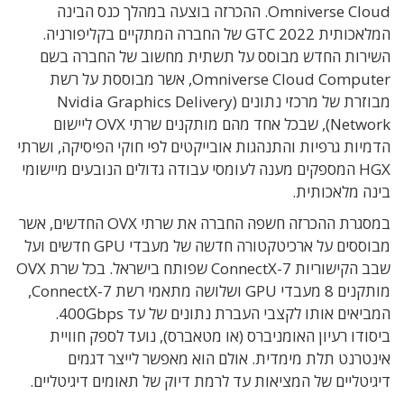
Omniverse Cloud. ההכרזה בוצעה במהלך כנס הבינה
המלאכותית GTC 2022 של החברה המתקיים בקליפורניה.
השירות החדש מבוסס על תשתית מחשוב של החברה בשם
Omniverse Cloud Computer, אשר מבוססת על רשת
מבוזרת של מרכזי נתונים (Nvidia Graphics Delivery
Network), שבכל אחד מהם מותקנים שרתי OVX ליישום
הדמיות גרפיות והתנהגות אובייקטים לפי חוקי הפיסיקה, ושרתי
HGX המספקים מענה לעומסי עבודה גדולים הנובעים מיישומי
בינה מלאכותית.
במסגרת ההכרזה חשפה החברה את שרתי OVX החדשים, אשר
מבוססים על ארכיטקטורה חדשה של מעבדי GPU חדשים ועל
שבב הקישוריות ConnectX-7 שפותח בישראל. בכל שרת OVX
מותקנים 8 מעבדי GPU ושלושה מתאמי רשת ConnectX-7,
המביאים אותו לקצבי העברת נתונים של עד 400Gbps.
ביסודו רעיון האומניברס (או מטאברס), נועד לספק חוויית
אינטרנט תלת מימדית. אולם הוא מאפשר לייצר דגמים
דיגיטליים של המציאות עד לרמת דיוק של תאומים דיגיטליים.