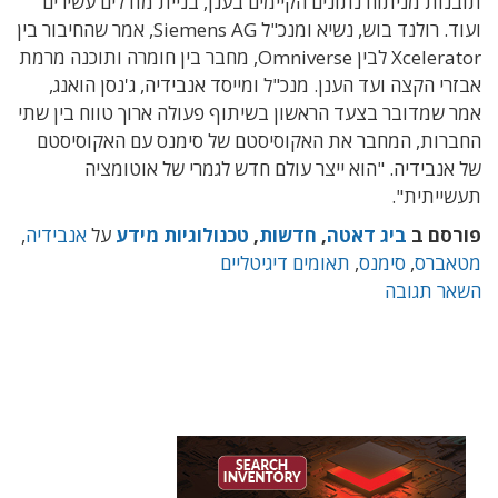
תובנות מניתוח נתונים הקיימים בענן, בניית מודלים עשירים
ועוד. רולנד בוש, נשיא ומנכ"ל Siemens AG, אמר שהחיבור בין
Xcelerator לבין Omniverse, מחבר בין חומרה ותוכנה מרמת
אבזרי הקצה ועד הענן. מנכ"ל ומייסד אנבידיה, ג'נסן הואנג,
אמר שמדובר בצעד הראשון בשיתוף פעולה ארוך טווח בין שתי
החברות, המחבר את האקוסיסטם של סימנס עם האקוסיסטם
של אנבידיה. "הוא ייצר עולם חדש לגמרי של אוטומציה
תעשייתית".
פורסם ב
ביג דאטה
,
חדשות
,
טכנולוגיות מידע
על
אנבידיה
,
מטאברס
,
סימנס
,
תאומים דיגיטליים
השאר תגובה