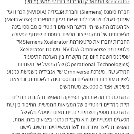
Xcelerator המתאר קו הרכבות רובוטי ממשי (מימין)
חברת סימנס (Siemens) וחברת אנבידיה (NVIDIA) הכריזו על
שיתוף פעולה שנועד להביא את רעיון המטאברס (Metaverse)
אל העולם התעשייתי, ולייצר תאומים דיגיטליים מבוססי בינה
מלאכותית של מתקני ייצור מלאים. במסגרת שיתוף הפעולה,
החברות יחברו את פלטפורמת Siemens Xcelerator אל
פלטפורמת NVIDIA Omniverse. מערכת Xcelerator
שסימנס חשפה היום (ג') מקשרת בין מערכת התיפעול
(Operational Technologies) של המפעל אל תשתיות
המידע שלו. מערכת Omniverse של אנבידיה משמשת כמנוע
ליצירת עולמות וירטואליים מבוססי בינה מלאכותית, ונמצאת
בשימוש אצל כ-25,000 משתמשים.
המערכת מדמה את חוקי הפיזיקה ומאפשרת לבנות מודלים
תלת ממדיים דיגיטליים של המציאות הממשית. החיבור בין שתי
המערכות מספק תשתית לבניית תאום דיגיטלי מלא של
מפעלים תעשייתיים. היא מקבלת נתוני ביצועים בזמן אמת,
מאפשרת לייצר פתרונות IoT תעשייתיים חדשים, ליישם