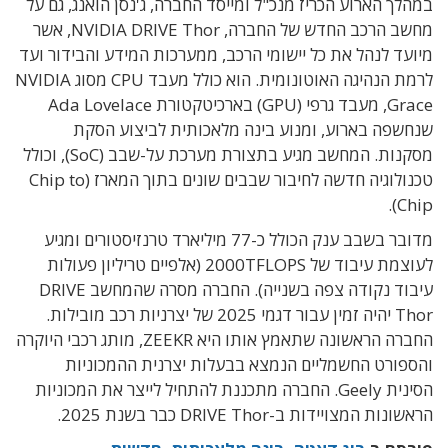
במהלך הארוע הכריז מנכ"ל ומייסד החברה, ג'נסן הואנג, גם על
מחשב הרכב החדש של החברה, NVIDIA DRIVE Thor, אשר
מיועד לנהל את כל יישומי הרכב, ממערכות המידע והבידור ועד
לרמת הנהיגה האוטונומית. הוא כולל מעבד CPU מסוג NVIDIA
Grace, מעבד גרפי (GPU) בארכיטקטורת Ada Lovelace
שנחשפה בארוע, ומנוע בינה מלאכותית לביצוע הסקת
מסקנות. המחשב מגיע בתצורת מערכת על-שבב (SoC), וכולל
טכנולוגיה חדשה לחיבור שבבים שונים בתוך המארז (Chip to
Chip).
מדובר בשבב ענק הכולל כ-77 מיליארד טרנזיסטורים ומגיע
לעוצמת עיבוד של 2000TFLOPS (אלפיים טריליון פעולות
עיבוד נקודה צפה בשנייה). החברה מסרה שהמחשב DRIVE
Thor יהיה זמין עבור דגמי 2025 של יצרניות רכב מובילות.
החברה הראשונה שתאמץ אותו היא ZEEKR, מותג רכבי היוקרה
והספורט החשמליים הנמצא בבעלות יצרנית ההמכוניות
הסינית Geely. החברה מתכננת להתחיל לייצר את המכוניות
הראשונות המצויידות ב-DRIVE Thor כבר בשנת 2025.