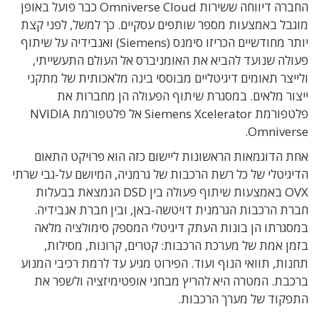
החברה דיווחה ששירות Omniverse Cloud כבר פועל באופן
מוגבל באמצעות מספר שותפים עסקיים. כך למשל, לפני קצת
יותר מחודשיים הכריזו סימנס (Siemens) ואנבידיה על שיתוף
פעולה שנועד להביא את האומניברס אל העולם התעשייתי,
ולייצר תאומים דיגיטליים מבוססי בינה מלאכותית של מתקני
ייצור מלאים. במסגרת שיתוף הפעולה הן מחברות את
פלטפורמת Siemens Xcelerator אל פלטפורמת NVIDIA
Omniverse.
אחת הדוגמאות הראשונות ליישום כזה הוא פרויקט התאום
הדיגיטלי של כל רשת הרכבות של גרמניה, המיושם על-גבי שרתי
OVX באמצעות שיתוף פעולה בין DSD הנמצאת בבעלות
חברת הרכבות הגרמנית דויטשה-באן, ובין חברת אנבידיה.
במסגרתו הן בונות העתק דיגיטלי המספק סימולציה מלאה
בזמן אמת של מערכת הרכבות: קטרים, קרונות, מסילות,
תחנות, תוואי הנוף ועוד. הפירוט מגיע עד לרמת רכיבי המנוע
ברכבת. המטרה היא להריץ מבחני אופטימיזציה ולשפר את
התפקוד של מערך הרכבות.