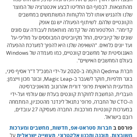
מהתוצאות. לבסוף הם החליטו לבצע אינטגרציה של המוצר
שלנו ולהנגיש אותו לכל הלקוחות המשתמשים במחשבים
הקוונטיים שלהם. לשיתוף הפעולה יש גם אופק
קדימה". הפלטפורמה של קדמה מותאמת לעבודה עם סוגים
שונים של קיוביטים, החל מקיוביטים המבוססים על מוליכי-על
ועד יונים כלואים. "השאיפה שלנו היא להפוך למערכת ההפעלה
האגנוסיטית של מחשבים קוונטיים, כמו מעמדה של Windows
בעולם המחשבים האישיים".
חברת Qedma הוקמה ב-2020 על-ידי המנכ"ל ד"ר אסיף סיני,
בוגר תלפיות, חוקר לשעבר ב-Magic Leap, ובוגר מכון וייצמן;
המדענית הראשית פרופ' דורית אהרונוב מהאוניברסיטה
העברית, הנחשבת לחוקרת קוונטים בעלת שם עולמי ועל-ידי
ה-CTO של החברה, פרופ' נתנאל לינדנר מהטכניון, המתמחה
במערכות קוונטיות מורכבות. החברה מעסיקה 27 עובדים,
רובם בישראל.
פורסם ב
חברות סטראט-אפ
,
חדשות
,
מחשבים ומערכות
משובצות
,
תוכנה ותכנון אלקטרוני
,
תעשייה ישראלית
על