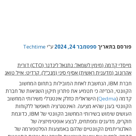
פורסם בתאריך
ספטמבר 24, 2024
ע"י
Techtime
מייסדי קדמה (מימין לשמאל: נתנאל לינדנר (CTO) דורית
אהרונוב (מדענית ראשית) אסיף סיני (מנכ"ל). קרדיט: אייל טואג
חברת IBM, הנחשבת לאחת המובילות בתחום המחשוב
הקוונטי, הכריזה כי תטמיע את פתרון תיקון השגיאות של חברת
קדמה (
Qedma
) הישראלית כחלק אינטגרלי משירותי המחשוב
הקוונטי בענן שהיא מציעה. האינטגרציה תאפשר ללקוחות
העושים שימוש בשירותי המחשוב הקוונטי של IBM, כדוגמת
חוקרים, מדענים ומפתחים, לבצע אופטימיזציה של
האלגוריתמים הקוונטיים שלהם באמצעות הפלטפורמה של