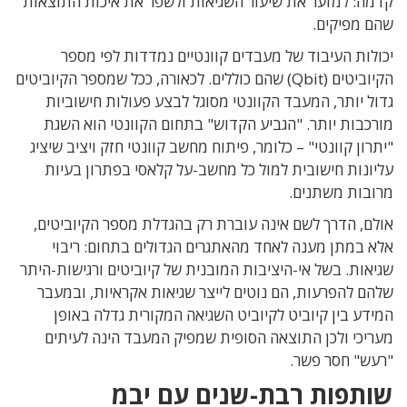
קדמה: למזער את שיעור השגיאות ולשפר את איכות התוצאות
שהם מפיקים.
יכולות העיבוד של מעבדים קוונטיים נמדדות לפי מספר
הקיוביטים (Qbit) שהם כוללים. לכאורה, ככל שמספר הקיוביטים
גדול יותר, המעבד הקוונטי מסוגל לבצע פעולות חישוביות
מורכבות יותר. "הגביע הקדוש" בתחום הקוונטי הוא השגת
"יתרון קוונטי" – כלומר, פיתוח מחשב קוונטי חזק ויציב שיציג
עליונות חישובית למול כל מחשב-על קלאסי בפתרון בעיות
מרובות משתנים.
אולם, הדרך לשם אינה עוברת רק בהגדלת מספר הקיוביטים,
אלא במתן מענה לאחד מהאתגרים הגדולים בתחום: ריבוי
שגיאות. בשל אי-היציבות המובנית של קיוביטים ורגישות-היתר
שלהם להפרעות, הם נוטים לייצר שגיאות אקראיות, ובמעבר
המידע בין קיוביט לקיוביט השגיאה המקורית גדלה באופן
מעריכי ולכן התוצאה הסופית שמפיק המעבד הינה לעיתים
"רעש" חסר פשר.
שותפות רבת-שנים עם יבמ