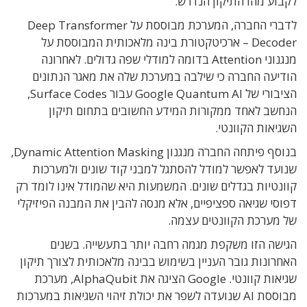
לקבוע מהו התיקון הנדרש.
לדברי החברה, המערכת מבוססת על Deep Transformer
Decoder – ארכיטקטורת בינה מלאכותית המבוססת על
מנגנוני Attention בדומה למודלי שפה גדולים. לאחרונה
הודיעה החברה כי שילבה במערכת שלה את מאגר הנתונים
הציבורי של Google Quantum AI עבור Surface Codes,
הנחשב לאחד ממקורות המידע החשובים בתחום תיקון
השגיאות הקוונטי.
בנוסף פיתחה החברה מנגנון Dynamic Attention Masking,
שנועד לאפשר למודל להסתגל למבני קוד שונים ולמערכות
קוונטיות בגדלים שונים. המשמעות היא שהמודל אינו לומד רק
דפוסי שגיאה ספציפיים, אלא מנסה להבין את המבנה הפיזיקלי
של מערכת הקוונטים עצמה.
הגישה הזו משקפת מגמה רחבה יותר בתעשייה. בשנים
האחרונות גובר העניין בשימוש בבינה מלאכותית לצורך תיקון
שגיאות קוונטי. Google הציגה את AlphaQubit, מערכת
מבוססת AI שנועדה לשפר את יכולת זיהוי השגיאות במערכות