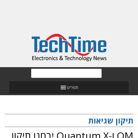
תפריט
תיקון שגיאות
QM ו-Quantum X יבחנו תיקון