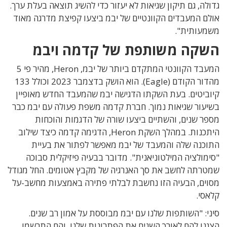
גדולה, גם תיקון שגיאות לא יעזור כדי להשיג תוצאה בעלת ערך.
אולם המעבדים הקוונטיים של יבמ ביצעו קפיצת מדרגה מאוד
משמעותית".
השקה משותפת של קדמה ויבמ
המעבד הקוונטי המתקדם ביותר של יבמ, Heron, מהיר פי 5
מהדור הקודם (Eagle). הוא הושק בדצמבר 2023 וכולל 133
קיוביטים. בעת השקתו הדגישה יבמ שהמעבד החדש מאופיין
בשיעור שגיאות נמוך. חברת קדמה משפת פעולה עם יבמ כבר
מספר שנים, והשתיים ביצעו שורה של הדגמות והוכחות
היתכנות. במהלך השקת Heron, הדגימה קדמה כיצד שילוב
התוכנה שלה והמעבד של יבמ מאפשר לפתור את בעיית
"סימולציה המילטוניאנית". מדובר בבעיה פיזיקלית סבוכה
שמטרתה לחשב את סך האנרגיה של מקבץ אטומים. החל מגודל
מסוים, הבעיה הזו נחשבת לבלתי פתירה באמצעות מחשב-על
קלאסי.
סיני: "השותפות שלנו עם יבמ מבוססת על אמון רב שנים.
הצגנו להם לאורך השנים את הפתרונות שלנו, והם התרשמו