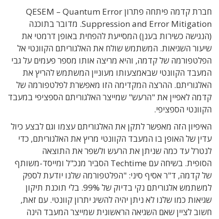
חברת קדמה פיתחה פתרון QESEM – Quantum Error
Suppression and Error Mitigation. מדובר בתוכנה
(הנגישה כשירות בענן) המסייעת להפחית באופן דרמטי את
שיעור השגיאות. המשתמש שולח את האלגוריתם הקוונטי אל
הפלטפורמה של קדמה, והיא מריצה אותו מספר פעמים על גבי
המעבד הקוונטי שבאמצעותו מעוניין המשתמש להריץ את
האלגוריתם. ההרצה המקדימה הזו מאפשרת לפלטפורמה של
קדמה לאפיין את "הרעש" שמייצר האלגוריתם הספציפי במעבד
הקוונטי הספציפי.
האיפיון הזה מאפשר לתקן את האלגוריתם עצמו וגם לבצע כיול
עדין של האופן בו המעבד הקוונטי מריץ את האלגוריתם, כדי
לנטרל עד כמה שניתן את הרעש ולשפר את התוצאה
הסופית. בשיחה עם Techtime הסביר מנכ"ל ומייסד-משותף
של קדמה, ד"ר אסיף סיני: "הפלטפורמה שלנו יודעת לספק
למשתמש אלגוריתם נקי בדיוק של 99%. בלי תוכנת תיקון
שגיאות כמו שלנו לא ניתן יהיה להשיג יתרון קוונטי. עם זאת,
חשוב לציין שאם השגיאה הראשונית שמייצר המעבד הינה