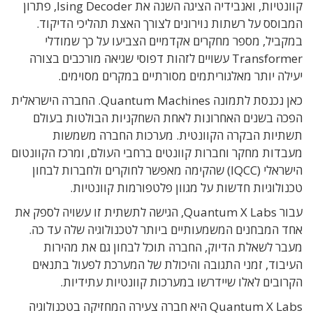
קוונטיות, ואנבידיה הציגה השנה את Ising Decoder, פתרון
המבוסס על רשתות נוירונים לצורך האצת תהליכי הדיקוד.
במקביל, מספר מחקרים אקדמיים הצביעו על כך שמודלי
Transformer עשויים לזהות דפוסי שגיאה מורכבים בצורה
יעילה יותר מאלגוריתמים מסורתיים במקרים מסוימים.
כאן נכנסת לתמונה Quantum Machines. החברה הישראלית
הפכה בשנים האחרונות לאחת השחקניות הבולטות בעולם
תשתיות הבקרה הקוונטית. מערכות החברה משמשות
מעבדות מחקר וחברות קוונטים ברחבי העולם, ומרכז הקוונטום
הישראלי (IQCC) שהקימה מאפשר לחוקרים ולחברות לבחון
טכנולוגיות חדשות על מגוון פלטפורמות קוונטיות.
עבור Quantum X Labs, הגישה לתשתית זו עשויה לספק את
אחד המבחנים המשמעותיים ביותר לטכנולוגיה שלה עד כה.
מעבר לשאלת הדיוק, החברה תוכל לבחון גם את מהירות
העיבוד, זמני התגובה והיכולת של המערכת לפעול בתנאים
הקרובים לאלו שיידרשו במערכות קוונטיות עתידיות.
Quantum X Labs היא חברה צעירה המחזיקה בטכנולוגיה