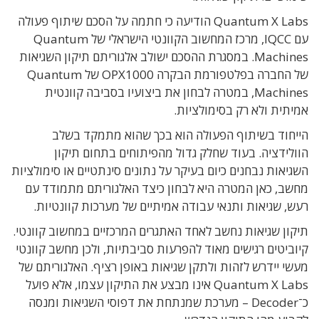
Quantum X Labs הודיעה כי חתמה על הסכם שיתוף פעולה
עם IQCC, מרכז המחשוב הקוונטי הישראלי של Quantum
Machines. במסגרת ההסכם ישולב אלגוריתם תיקון השגיאות
של החברה בפלטפורמת הבקרה OPX1000 של Quantum
Machines, במטרה לבחון את ביצועיו בסביבה קוונטית
אמיתית ולא רק בסימולציות.
הייחוד בשיתוף הפעולה הוא בכך שהוא מתמקד בשלב
הוולידציה. בעוד שחלק גדול מהפיתוחים בתחום תיקון
השגיאות נבחנים כיום בעיקר על נתונים סינתטיים או סימולציות
מחשב, כאן המטרה היא לבחון כיצד האלגוריתם מתמודד עם
רעש, שגיאות ותנאי עבודה אמיתיים של מערכות קוונטיות.
תיקון שגיאות נחשב לאחד האתגרים המרכזיים במחשוב קוונטי.
קיוביטים רגישים מאוד להפרעות סביבתיות, ולכן מחשב קוונטי
מעשי יידרש לזהות ולתקן שגיאות באופן רציף. האלגוריתם של
Quantum X Labs אינו מבצע את התיקון עצמו, אלא פועל
כ־Decoder – מערכת שמנתחת את דפוסי השגיאות ומנסה