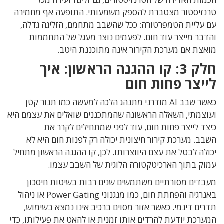
טרנזיסטור מצטברת להספק משמעותי
.
התופעה אף מחמירה
עם עליית הטמפרטורה
:
ככל שהשבב
מתחמם
,
הזליגה גדלה,
והדבר מייצר עוד חום. לפעמים נוצר
מעגל של התחממות
מואצת אם מערכת הקירור אינה מתוכננת היטב
.
חלק
3:
קו ההגנה הראשון: איך
לייצר פחות חום
כאשר שבב
AI
מודרני מתנהג הלכה למעשה כמו תנור קטן
ועוצמתי
,
השאלה הראשונה שהמתכננים שואלים את עצמם היא
כיצד לייצר
פחות חום, עוד לפני שמתחילים לקרר את
השבב
.
מערכת קירור חיצונית יכולה רק לפנות חום היא לא
יכולה לבטל את עצם היווצרותו
.
לכן
,
קו ההגנה הראשון מתחיל
עמוק בתוך הארכיטקטורה הלוגית של השבב עצמו
.
מעבדים מסורתיים משתמשים שנים רבות בשיטות חיסכון
באנרגיה והפחתת חום
,
כמו מנגנוני
Power Gating
או ניהול
תדרים דינמי
.
כאשר אזור מסוים ברכיב
אינו נמצא בשימוש
,
המערכת יודעת להרדים אותו זמנית או להאט את פעילותו, כדי