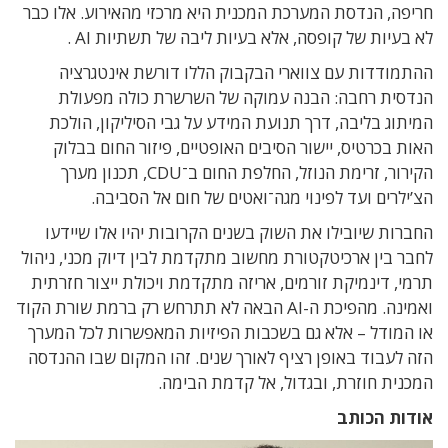
חריפה
,
הנדסת המערכת המכנית היא מרכזי מהאירוע
.
אלו כבר
לא בעיות של קופסה
,
אלא בעיות ליבה של תשתיות
AI .
ההתמודדות עם צווארי הבקבוק הללו דורשת אינטגרציה
הנדסית רחבה
:
הבנה עמוקה של השרשרת כולה מפעולת
המיתוג בליבה
,
דרך תנועת המידע על גבי הסיליקון
,
הולכת
האות בכרטיס
,
יישור הסיבים האופטיים
,
פיזור החום בבלוק
הקירור
,
זרימת הנוזל
,
החלפת החום ב־
CDU,
תכנון מערך
הצ’ילרים ועד לפינוי מגה־ואטים של חום אל הסביבה
.
החברות שיובילו את השוק בשנים הקרובות יהיו אלו שיידעו
לחבר בין ארכיטקטורת מחשוב מתקדמת לבין דיוק מכני
,
ניהול
תרמי
,
דינמיקת זורמים
,
אריזה מתקדמת ויכולת ייצור חזרתית
ואמינה
.
מהפיכת ה-AI הבאה
לא תתרחש רק ברמת שורת הקוד
או המודל – אלא
גם בשכבות הפיזיות המאפשרות לכל המערך
הזה לעבוד
באופן רציף לאורך שנים
.
זהו המקום שבו ההנדסה
המכנית חוזרת
,
ובגדול
,
אל קדמת הבימה
.
אודות הכותב