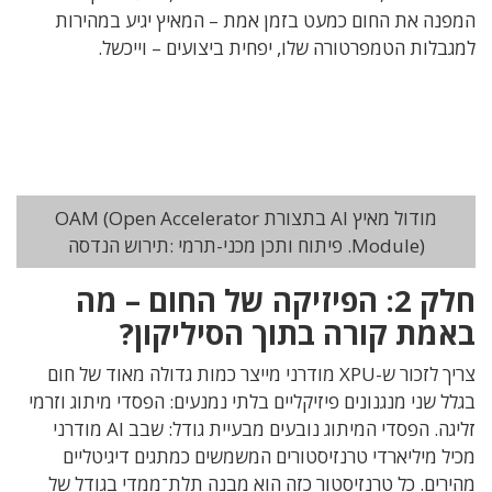
המפנה את החום כמעט בזמן אמת – המאיץ יגיע במהירות
למגבלות הטמפרטורה שלו
,
יפחית ביצועים – וייכשל
.
מודול מאיץ AI בתצורת OAM (Open Accelerator
Module). פיתוח ותכן מכני-תרמי :תירוש הנדסה
חלק
2:
הפיזיקה של החום – מה
באמת קורה בתוך הסיליקון
?
צריך לזכור ש-
XPU
מודרני מייצר כמות גדולה מאוד של חום
בגלל
שני מנגנונים פיזיקליים בלתי נמנעים
:
הפסדי מיתוג וזרמי
זליגה
. הפסדי המיתוג נובעים מבעיית גודל: שבב AI
מודרני
מכיל מיליארדי טרנזיסטורים המשמשים כמתגים דיגיטליים
מהירים
.
כל טרנזיסטור כזה הוא מבנה תלת־ממדי בגודל של