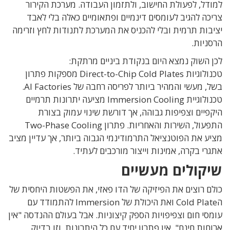
למודל
,
לפעולת החישוב
,
ולתזמון העבודה
.
מערכת הקירור
צריכה להגיב לעומסים דינמיים ופתאומיים כאלה בלי לאבד
יציבות תרמית ובלי להכניס את המערכת לתנודות לחץ וזרימה
הרסניות
.
לכן השוק נמצא היום בנקודת ביניים מרתקת
:
טכנולוגיות
Direct-to-Chip Cold Plates מספקות
פתרון
בשל
,
מעשי והמהיר ביותר לפריסה רחבה
של
AI Factories.
טכנולוגיית
Immersion Cooling
מציעה יתרונות תרמיים
היקפיים וצפיפות גבוהה
,
אך דורשת שינוי עמוק בצורת
התפעול
,
השירות והאחריות
. פתרון
Two-Phase Cooling
מציע את הפוטנציאל התרמודינמי הגבוה ביותר
,
אך עדיין מציב
אתגרי בקרה
,
אמינות וייצור מורכבים לעתיד
.
שיקולים מעשיים
כולם רוצים את הפיזיקה של הדו פאזי
,
את הפשטות היחסית של
ה
Cold Plate
ואת היכולת של
Immersion
להתמודד עם
עומסי חום וצפיפויות הספק קיצוניות
.
אבל בעולם ההנדסה "אין
ארוחות חינם", אין פתרון יחיד עם כל היתרונות
.
וזו בדיוק