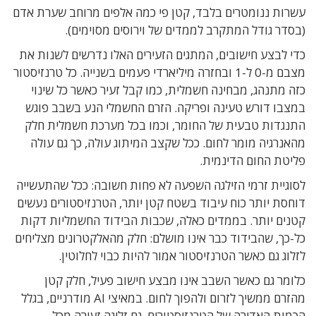
עשרות ננומטרים בלבד
,
קטן פי כמה אלפים מרוחב שערת אדם
(
בסדר גודל המתקרב לממדים של וירוסים מסוימים)
.
כדי לבצע חישובים
,
המתגים הזעירים האלו נדרשים לשנות את
מצבם מ-
0
ל-
1
ובחזרה
מיליארדי פעמים בשנייה
.
כל טרנזיסטור
כזה מתנהג
,
מבחינה חשמלית
,
כמו קבל זעיר כאשר כל שינוי
במצבו דורש
טעינה ופריקה
.
הזרם החשמלי הנע בשבב פוגש
התנגדות טבעית של החומר
,
וכמו בכל מערכת חשמלית חלק
מהאנרגיה מומר לחום
.
ככל שקצב המיתוג עולה
,
כך גם עולה
פליטת החום הדינמית
.
לסוגיית זרמי הזילגה השפעה לא פחות חשובה: ככל שהתעשייה
דוחסת יותר כוח עיבוד בשטח קטן יותר
,
הטרנזיסטורים נעשים
קטנים יותר
.
בממדים כאלה
,
שכבות הבידוד החשמליות דקות
כל-כך
,
שהבידוד כבר אינו מושלם
:
חלק מהאלקטרונים מצליחים
לזלוג גם כאשר הטרנזיסטור אמור להיות כבוי לחלוטין
.
כלומר
גם כאשר השבב
אינו מבצע חישוב פעיל
,
חלק קטן
מהזרם ממשיך לזרום ולהפוך לחום
.
במאיצי
AI
מודרניים
,
בגלל
הכמות האדירה של הטרנזיסטורים, גם זליגה זעירה מכל