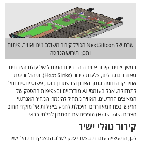
שרת של NextSilicon הכולל קירור משולב מים ואוויר. פיתוח
ותכן: תירוש הנדסה
במשך שנים
,
קירור אוויר היה ברירת המחדל של עולם השרתים
.
מאווררים גדולים
,
צלעות קירור
(Heat Sinks),
וניהול זרימת
אוויר קרה וחמה בתוך הארון היו פתרון מוכר
,
פשוט יחסית וזול
לתחזוקה
.
אבל בעומסי
AI
מודרניים
ובצפיפות ההספק של
המאיצים החדשים
,
האוויר מתחיל להיגמר:
המחיר האנרגטי
,
הרעש
,
נפח המאווררים והיכולת להגיע ביעילות אל מוקדי החום
הצרים
(Hotspots)
הופכים את הפתרון לבלתי כדאי
.
קירור נוזלי ישיר
לכן
,
התעשייה עוברת בצעדי ענק לשלב הבא
:
קירור נוזלי ישיר