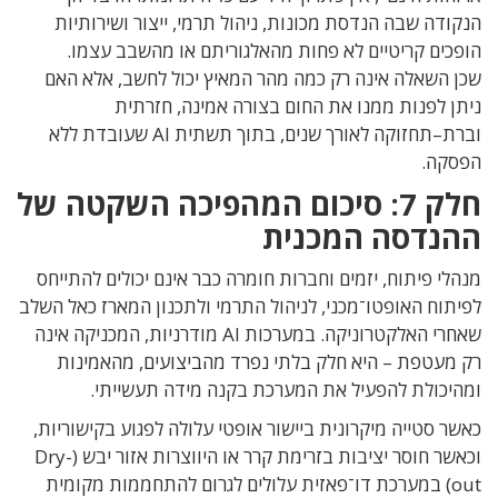
הנקודה שבה הנדסת מכונות
,
ניהול תרמי
,
ייצור ושירותיות
הופכים קריטיים לא פחות מהאלגוריתם או מהשבב עצמו
.
שכן
השאלה אינה רק כמה מהר המאיץ יכול לחשב
,
אלא האם
ניתן לפנות ממנו את החום בצורה אמינה
,
חזרתית
וברת
–
תחזוקה לאורך שנים
,
בתוך תשתית
AI
שעובדת ללא
הפסקה
.
חלק
7:
סיכום המהפיכה השקטה של
ההנדסה המכנית
מנהלי פיתוח
,
יזמים וחברות חומרה כבר אינם יכולים להתייחס
לפיתוח האופטו־מכני
,
לניהול התרמי ולתכנון המארז כאל השלב
שאחרי האלקטרוניקה
.
במערכות
AI
מודרניות
,
המכניקה אינה
רק מעטפת – היא חלק בלתי נפרד מהביצועים
,
מהאמינות
ומהיכולת להפעיל את המערכת בקנה מידה תעשייתי
.
כאשר סטייה מיקרונית ביישור אופטי עלולה לפגוע בקישוריות
,
וכאשר חוסר יציבות בזרימת קרר או היווצרות אזור יבש
(Dry-
out)
במערכת דו־פאזית עלולים לגרום להתחממות מקומית