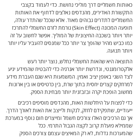
כאותות חשמליים דרך מוליכי נחושת
.
כדי לעמוד בקצבי
התקשורת האדירים
,
מהנדסים נאלצים לדחוף את האותות
החשמליים לתדרים גבוהים מאוד
.
אלא ש
ככל שהתדר עולה
,
תופעה המכונה
(Skin Effect)
גורמת לזרם החשמלי להתרכז
יותר ויותר בשכבה החיצונית של המוליך
.
אפשר לחשוב על זה
כמו כביש מהיר שהופך צר יותר ככל שמנסים להעביר עליו יותר
ויותר תנועה
.
התוצאה היא שהאות החשמלי נחלש
,
נוצר יותר רעש
אלקטרומגנטי
,
ונדרשת יותר אנרגיה כדי להבטיח שהמידע יגיע
לצד השני באופן יציב ואמין
.
המשמעות היא שגם העברת מידע
למרחקים קצרים יחסית בתוך שרת
,
בין כרטיסים או בין ארונות
מחשוב הופכת יקרה ובזבזנית יותר מבחינת הספק
.
כדי לפצות על היחלשות האות
,
מהנדסים מוסיפים רכיבים
ייעודיים
,
שתפקידם לחזק
,
לנקות ולייצב את האות לאורך הדרך
.
אך גם הרכיבים האלו צורכים חשמל ומייצרים חום נוסף במערכת
שממילא פועלת קרוב לקצה הגבול התרמי
.
ככל
שהמערכות
גדלות
,
לא רק המאיצים עצמם צורכים הספק