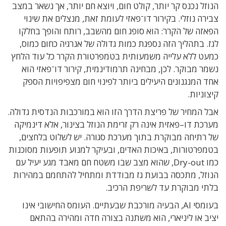
הנוזל נכנס קר יותר
,
קולט חום
,
ויוצא חם יותר
,
אך נשאר במצב
צבירה נוזלי
.
בקירור דו־פאזי
לעומת זאת
,
מנצלים את שינוי
הפאזה של הקרר
:
הוא סופג חום מהשבב
,
רותח והופך בחלקו
לגז
.
בתהליך הזה נספגת כמות גדולה של אנרגיה כחום כמוס
,
כמעט ללא עלייה משמעותית בטמפרטורת הקרר כל עוד הלחץ
נשמר מבוקר
.
לכן
,
מבחינה תרמודינמית
,
קירור דו־פאזי הוא
אחד המנגנונים היעילים ביותר לפינוי חום מצפיפויות הספק
קיצוניות
.
אבל המחיר של פריצת הדרך הזו הוא במורכבות הנדסית גדולה
.
מערכת דו
–
פאזית אינה רק זרימת הנוזל בצינור
,
אלא דינמיקה
של רתיחה מבוקרת בתוך מערכת סגורה
.
יש לשלוט בלחצים
,
בטמפרטורות
,
באיכות האדים
,
ובעיקר למנוע תופעות מסוכנות
כמו
Dry-out, שהוא מצב
שבו משטח חם מאבד מגע יעיל עם
הנוזל
,
מתכסה בבועת גז מבודדת ומתחיל להתחמם במהירות
בלתי מבוקרת עד לשריפת הרכיב
.
בעומסי
AI,
הבעיה מורכבת שבעתיים
.
העומס החישובי אינו
יציב או ליניארי
,
הוא משתנה בצורה חדה ומהירה בהתאם