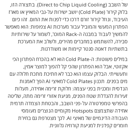
של השבב
(
Direct to Chip Liquid Cooling).
בתצורה הזו
,
בלוק קירור
(Cold Plate)
יושב ישירות על-גבי המאיץ או מארז
העיבוד
,
ונוזל קירור זורם דרכו כדי לפנות את החום
.
זהו כיום
הפתרון המעשי והמוביל עבור מערכות
AI
צפופות
:
הוא מאפשר
להמשיך לעבוד במבנה ה-
Rack
המוכר
,
לשמור על שירותיות
סבירה
,
להשתמש במחברים מהירים
,
ולשלב את המערכת
בתשתיות דאטה סנטר קיימות או משודרגות
.
במילים פשוטות
:
ה
-Cold Plate
הוא לא בהכרח הפתרון הכי
אקזוטי
,
אבל הוא הפתרון שהכי קל להפוך למוצר אמין
,
ותעשייתי
.
הבלוק עצמו הוא כבר לא חתיכת מתכת חלולה עם
מים בפנים
.
תכנון
Cold Plates
למאיצי
AI
הפך לאמנות
הנדסית ומכנית בפני עצמה
:
חלוקת זרימה אחידה
,
תעלות
זעירות להגדלת שטח הפנים
,
מניעת אזורי זרימה מתה
,
שליטה
בהפרשי טמפרטורה על-פני השבב
,
והבטחת הצמדה תרמית
אחידה שתצמצם
Hotspots
מקומיים הנוצרים מעומסי
העבודה הדינמיים של מאיצי
AI.
לכך מצטרפת גם בחירת
חומרים קפדנית למניעת קורוזיה גלוונית
.