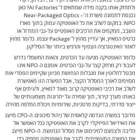
ולתחזק אותו בקנה מידה שמתאים ל־
AI Factories?
כאן
נכנסת לתמונה פשרת ה־
Near-Packaged Optics –
NPO:
במקום לשלב את כל האופטיקה עמוק בתוך מארז
השבב
,
ממקמים את הרכיבים האופטיים על-גבי המודול או
כרטיס המאיץ
,
אך עדיין מחוץ ל־
Package
עצמו. כלומר מחוץ
לאזור האינטגרציה הצפוף והרגיש ביותר של הסיליקון
.
כלומר האופטיקה מגיעה עד הכרטיס
,
והאות החשמלי נדרש
לעבור רק מרחק קצר על-גבי הכרטיס
.
אומנם ה-
NPO
אינו
מבטל לחלוטין את מגבלות הנחושת מכיוון ש
קיימים הפסדי אות
מסוימים לאורך המסלול הקצר
,
אבל הפשרה הזו מאפשרת
לשלב את רכיבי האופטיקה קרוב מאוד למאיץ
,
ולעיתים אף
באותו מערך קירור
,
תוך שמירה על יתרונות משמעותיים של
ייצור סדרתי
,
בדיקות פרטניות
,
שירותיות ויכולת החלפה מהירה
.
מדובר ב
פשרה הנדסה קלאסית של ניהול סיכונים
: ה-
CPO
מייצג
את האידיאל הפיזיקלי
:
לקרב את האופטיקה ככל האפשר אל
הליבה ולצמצם למינימום את מסלול הנחושת
. ה-
NPO
מייצג
את הפשרה התעשייתית
:
לקרב את האופטיקה מספיק כדי