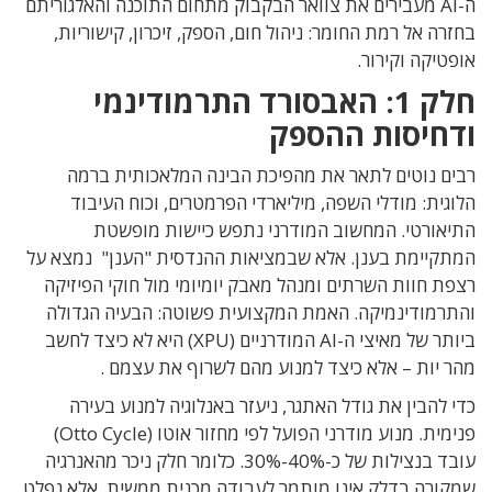
ה-AI מעבירים את צוואר הבקבוק מתחום התוכנה והאלגוריתם
בחזרה אל רמת החומר: ניהול
חום
,
הספק
,
זיכרון
,
קישוריות
,
אופטיקה וקירור
.
חלק
1:
האבסורד התרמודינמי
ודחיסות ההספק
רבים נוטים לתאר את מהפיכת הבינה המלאכותית ברמה
הלוגית
:
מודלי השפה
,
מיליארדי הפרמטרים
,
וכוח
העיבוד
התיאורטי
.
המחשוב המודרני נתפש כיישות מופשטת
המתקיימת בענן. אלא ש
במציאות ההנדסית "הענן" נמצא על
רצפת חוות השרתים ומנהל מאבק יומיומי מול חוקי
הפיזיקה
והתרמודינמיקה
.
האמת המקצועית פשוטה
:
הבעיה הגדולה
ביותר של מאיצי ה
-AI
המודרניים
(XPU)
היא לא כיצד לחשב
מהר יות –
אלא כיצד למנוע מהם לשרוף את עצמם
.
כדי להבין את גודל האתגר
,
ניעזר באנלוגיה למנוע בעירה
פנימית.
מנוע מודרני הפועל לפי מחזור אוטו
(Otto Cycle)
עובד בנצילות של כ-
40%-30%. כלומר
חלק ניכר מהאנרגיה
שמקורה בדלק אינו מותמר לעבודה מכנית ממשית
,
אלא נפלט