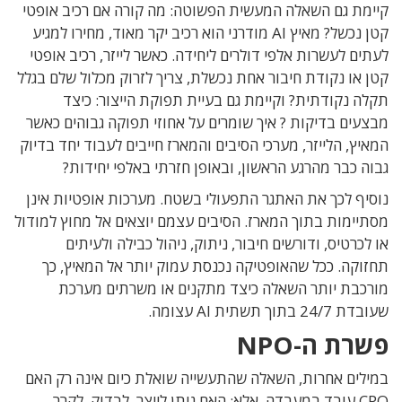
קיימת גם
השאלה המעשית הפשוטה:
מה קורה אם רכיב אופטי
קטן נכשל
?
מאיץ
AI
מודרני הוא רכיב יקר מאוד
, מחירו למגיע
לעתים
לעשרות אלפי דולרים ליחידה
. כאשר
לייזר
,
רכיב אופטי
קטן או נקודת חיבור אחת נכשלת, צריך לזרוק
מכלול שלם בגלל
תקלה נקודתית
? וקיימת גם בעיית
תפוקת הייצור
:
כיצד
מבצעים בדיקות
?
איך שומרים על אחוזי תפוקה גבוהים כאשר
המאיץ
,
הלייזר
,
מערכי הסיבים והמארז חייבים לעבוד יחד בדיוק
גבוה כבר מהרגע הראשון
,
ובאופן חזרתי באלפי יחידות
?
נוסיף לכך את האתגר התפעולי בשטח
.
מערכות אופטיות אינן
מסתיימות בתוך המארז
.
הסיבים עצמם יוצאים אל מחוץ למודול
או לכרטיס
,
ודורשים חיבור
,
ניתוק
,
ניהול כבילה ולעיתים
תחזוקה
.
ככל שהאופטיקה נכנסת עמוק יותר אל המאיץ
,
כך
מורכבת יותר השאלה כיצד מתקנים או משרתים מערכת
שעובדת
24/7
בתוך תשתית
AI
עצומה
.
פשרת ה-NPO
במילים אחרות
,
השאלה שהתעשייה שואלת כיום אינה רק האם
CPO
עובד במעבדה
,
אלא
:
האם ניתן לייצר
,
לבדוק
,
לקרר