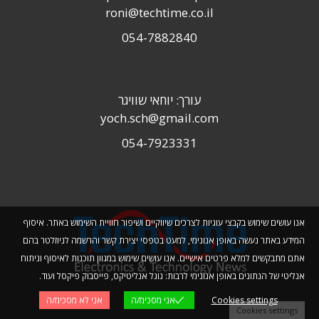
roni@techtime.co.il
054-7882840
עורך: יוחאי שוויגר
yoch.sch@gmail.com
054-7923331
אנו עושים שימוש בקבצי עוגיות לצרכים שיווקיים ושיפור חוויית השימוש באתר. איסוף
המידע באתר נעשה באופן אנונימי, למעט בטפסי יצירת קשר והרשמה לניוזלטר בהם
אתם מתבקשים למלא פרטים אישיים. אנו עושים שימוש במגוון תוכנות לאיסוף וניתוח
אנליטי של הנתונים באופן אנונימי לרבות: גוגל אנליטיקס, פייסבוק פיקסל ועוד.
Cookies settings
אני מסכימ/ה
אני לא מסכימ/ה
Cookies settings