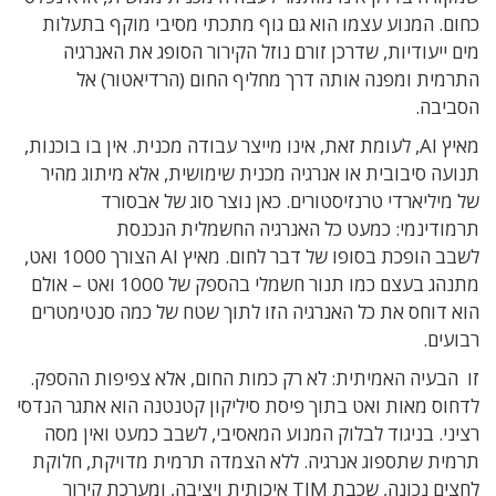
כחום
.
המנוע עצמו הוא גם גוף מתכתי מסיבי מוקף בתעלות
מים ייעודיות
,
שדרכן זורם נוזל הקירור הסופג את האנרגיה
התרמית ומפנה אותה דרך מחליף החום
(
הרדיאטור
)
אל
הסביבה
.
מאיץ
AI,
לעומת זאת
,
אינו מייצר עבודה מכנית
.
אין בו בוכנות
,
תנועה סיבובית או אנרגיה מכנית שימושית, אלא מיתוג מהיר
של מיליארדי טרנזיסטורים
.
כאן נוצר סוג של אבסורד
תרמודינמי
:
כמעט כל האנרגיה החשמלית הנכנסת
לשבב
הופכת בסופו של דבר לחום
.
מאיץ
AI
הצורך 1000 ואט,
מתנהג
בעצם כמו תנור חשמלי בהספק של 1000 ואט – אולם
הוא
דוחס את כל האנרגיה הזו לתוך שטח של כמה סנטימטרים
רבועים.
זו הבעיה האמיתית
:
לא רק כמות החום
,
אלא צפיפות ההספק
.
לדחוס
מאות ואט בתוך פיסת סיליקון קטנטנה הוא אתגר הנדסי
רציני
.
בניגוד לבלוק המנוע המאסיבי
,
לשבב
כמעט ואין מסה
תרמית שתספוג אנרגיה
.
ללא הצמדה תרמית מדויקת
,
חלוקת
לחצים נכונה
,
שכבת
TIM
איכותית ויציבה
,
ומערכת קירור