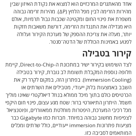
אחד מהאתגרים המרכזיים הוא למצוא את נקודת האיזון שבין
מהירות הזרימה לבין מפל הלחץ
(ΔP).
מהירות זרימה גבוהה
משפרת את פינוי החום ומקטינה שכבות גבול תרמיות, אולם
היא מגדילה את התנגדות הזרימה
,
דורשת משאבות חזקות
יותר
,
מעלה את צריכת ההספק של מערכת הקירור ועלולה
לפגוע באמינות הכוללת של הדטה־סנטר
.
קירור בטבילה
לצד השימוש בקירור ישיר במתכונת ה
-Direct-to-Chip,
קיימת
חלופה נוספת המקבלת תשומת לב גוברת, קירור
בטבילה
(
Immersion Cooling).
בפתרון הזה
,
במקום לקרר רק את
השבב
באמצעות בלוק ייעודי
,
מטבילים את השרתים או
הכרטיסים כולם בתוך מיכל ממולא בנוזל דיאלקטרי שאינו מוליך
חשמל
.
היתרון התיאורטי ברור
:
שטח מגע עצום
,
פינוי חום היקפי
מכל רכיבי המערכת
,
היפטרות מוחלטת ממאווררים
,
ופוטנציאל
לצפיפות מחשוב גבוהה במיוחד
.
חברות כמו
Gigabyte
כבר
מציעות פתרונות
immersion
ייעודיים
,
כולל שרתים ומכלים
המותאמים לסביבה כזו
.