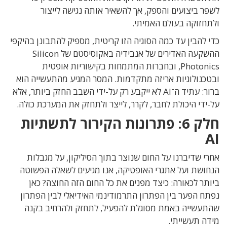
לשפר ביצועים והספק
,
אך להשאיר אותה נגישה לייצור
ולתחזוקה בעולם האמיתי
.
כדי להבין עד כמה הסוגיה הזו קריטית
,
מספיק להתבונן בהיקפי
ההשקעה האדירים של אנבידיה
באקוסיסטם של
Silicon
Photonics,
ובחברות המתמחות בקישוריות אופטית
ובטכנולוגיות אריזה מתקדמות
.
המסר המגיע מהתעשייה הוא
ברור
:
עתיד ה־
AI
לא ייקבע רק על-ידי השבב החזק ביותר, אלא
על-ידי היכולת לחבר
,
לקרר
,
לייצר ולתחזק את המערכת כולה
.
חלק
6:
פתרונות הקירור לתשתיות
AI
אחרי שדיברנו על החום שנוצר בתוך הסיליקון
,
על מגבלות
הנחושת ועל אתגרי האופטיקה
,
אנו מגיעים לשאלה הפשוטה
ביותר לכאורה
: כיצד
מפנים את כל החום הזה החוצה
?
כאן
נפתח הפער בין הפתרון התרמודינמי האידיאלי לבין הפתרון
שהתעשייה באמת מסוגלת להפעיל
,
לתחזק ולהרחיב בקנה
מידה תעשייתי
.