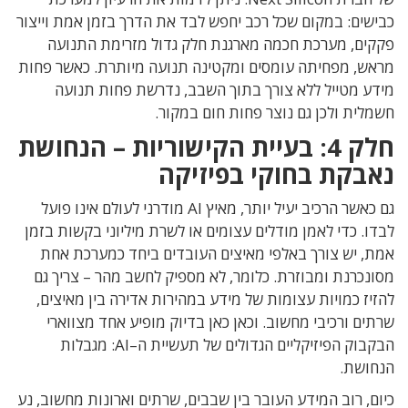
כבישים
:
במקום שכל רכב יחפש לבד את הדרך בזמן אמת וייצור
פקקים
,
מערכת חכמה מארגנת חלק גדול מזרימת התנועה
מראש
,
מפחיתה עומסים ומקטינה תנועה מיותרת
.
כאשר פחות
מידע מטייל ללא צורך בתוך השבב
,
נדרשת פחות תנועה
חשמלית ולכן גם נוצר פחות חום במקור
.
חלק
4:
בעיית הקישוריות – הנחושת
נאבקת בחוקי בפיזיקה
גם כאשר הרכיב
יעיל יותר
,
מאיץ
AI
מודרני לעולם אינו פועל
לבדו
.
כדי לאמן מודלים עצומים או לשרת מיליוני בקשות בזמן
אמת
, יש צורך ב
אלפי מאיצים העובדים ביחד כמערכת אחת
מסונכרנת ומבוזרת
. כלומר,
לא מספיק לחשב מהר – צריך גם
להזיז כמויות עצומות של מידע במהירות אדירה בין מאיצים
,
שרתים ורכיבי מחשוב
. וכאן
כאן בדיוק מופיע אחד מצווארי
הבקבוק הפיזיקליים הגדולים של תעשיית ה
–
I:
A
מגבלות
הנחושת
.
כיום
,
רוב המידע העובר בין שבבים
,
שרתים וארונות מחשוב
,
נע