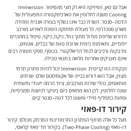
אבל גם כאן
,
הפיזיקה היא רק חצי מהסיפור
. Immersion
Cooling
משנה לחלוטין את הארכיטקטורה התפעולית של
הדטה
–
סנטר
.
השרת כבר אינו נשלף בצורה אנכית ומהירה
מארון סטנדרטי
;
כל פעולת תחזוקה הופכת לאירוע מורכב
הדורש שליפת מודול מתוך נוזל
,
ניקוז
,
ניקוי
,
טיפול במחברים
ייחודיים
,
ותאימות כימית ארוכת טווח של כבלים
,
אטמים
,
מדבקות ורכיבים לנוזל הדיאלקטרי
.
בנוסף
,
ספקי חומרה רבים
אינם מעניקים אחריות מלאה בתנאי טבילה
.
הנקודה הזו קריטית
: Immersion
יכול להיות פתרון תרמי
מצוין
,
אבל הוא דורש בנייה של אקוסיסטם שלם: שרתים
מותאמים
,
נהלי שירות מורכבים
,
ציוד הרמה ייעודי ותשתית
שונה לחלוטין
.
לכן הוא מתאים כיום בעיקר לנישות ספציפיות
,
ופחות כתחליף מיידי ופשוט לכל דטה
–
סנטר קיים
.
קירור דו-פאזי
מעל כל אלה מרחף הפתרון התרמודינמי המרתק מכולם
:
קירור
דו
–
פאזי
(Two-Phase Cooling).
בקירור חד־פאזי קלאסי
,