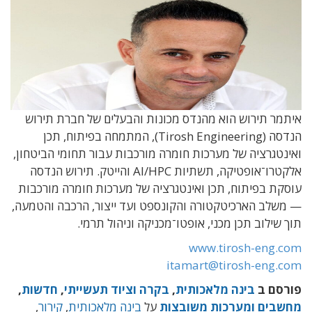
איתמר תירוש הוא מהנדס מכונות והבעלים של חברת תירוש
הנדסה (
Tirosh Engineering
),
המתמחה בפיתוח
,
תכן
ואינטגרציה של מערכות חומרה מורכבות עבור תחומי הביטחון
,
אלקטרו־אופטיקה
,
תשתיות
AI/HPC
והייטק
.
תירוש הנדסה
עוסקת בפיתוח
,
תכן ואינטגרציה של מערכות חומרה מורכבות
— משלב הארכיטקטורה והקונספט ועד ייצור
,
הרכבה והטמעה
,
תוך שילוב תכן מכני
,
אופטו־מכניקה וניהול תרמי
.
www.tirosh-eng.com
itamart@tirosh-eng.com
פורסם ב
בינה מלאכותית
,
בקרה וציוד תעשייתי
,
חדשות
,
מחשבים ומערכות משובצות
על
בינה מלאכותית
,
קירור
,