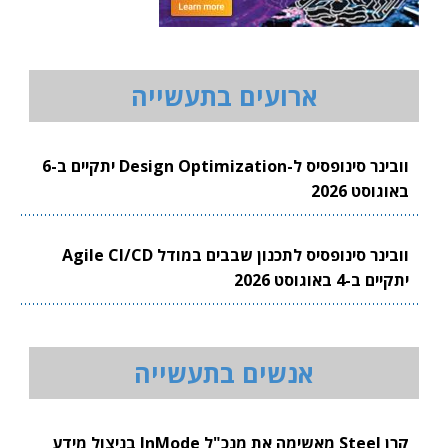
ארועים בתעשייה
וובינר סינופסיס ל-Design Optimization יתקיים ב-6
באוגוסט 2026
וובינר סינופסיס לתכנון שבבים במודל Agile CI/CD
יתקיים ב-4 באוגוסט 2026
אנשים בתעשייה
קרן Steel מאשימה את מנכ"ל InMode בניצול מידע