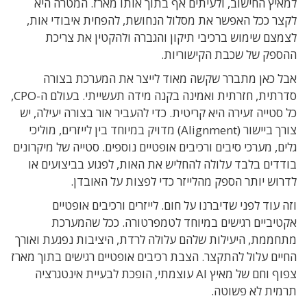
למאיץ החישוב
,
ולעיתים אף בתוך אותו מארז
.
המטרה היא
לקצר ככל האפשר את מסלול הנחושת
,
להפחית איבודי אות
,
לצמצם שימוש ברכיבי תיקון והגברה ולהקטין את צריכת
ההספק של שכבת הקישוריות
.
אבל כאן מתברר שקשה מאוד לייצר את המערכת בצורה
סדרתית
,
חזרתית ואמינה בקנה מידה תעשייתי
.
בעולם ה-
CPO,
כל סטייה זעירה היא קריטית
.
כדי להעביר אור בצורה יעילה
,
יש
צורך ביישור
(Alignment)
מדויק במיוחד בין לייזרים
,
מוליכי
גלים
,
מערכי סיבים ורכיבים אופטיים נוספים
.
סטייה של מיקרונים
בודדים בלבד עלולה להחליש את האות
,
לפגוע בביצועים או
לדרוש יותר הספק מהלייזר כדי לפצות על האובדן
.
וזה עוד לפני שדיברנו על חום
.
לייזרים ורכיבים אופטיים
אקטיביים רגישים במיוחד לטמפרטורה
.
ככל שהמערכת
מתחממת
,
היעילות שלהם עלולה לרדת
,
היציבות נפגעת ואורך
החיים עלול להתקצר
.
הצבת רכיבים אופטיים רגישים בתוך מארז
צפוף וחם של מאיץ
AI
עוצמתי, הופכת לבעיית אינטגרציה
תרמית לא פשוטה
.