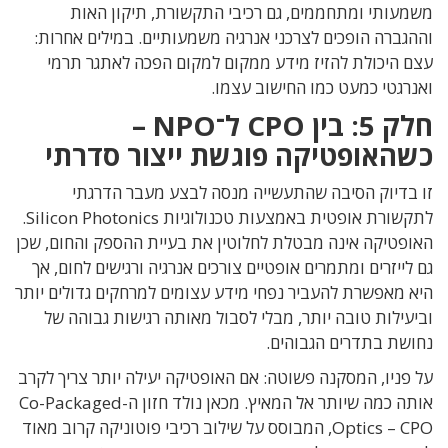
משמעותי ומתחממים
,
גם רכיבי התקשורת
,
תיקון האות
וההגברה הופכים לצרכני אנרגיה משמעותיים
.
במילים אחרות
:
עצם היכולת להזיז מידע ממקום למקום הפכה לאתגר תרמי
ואנרגטי כמעט כמו החישוב עצמו
.
חלק
5:
בין
CPO
ל־
NPO –
כשהאופטיקה פוגשת ייצור סדרתי
זו בדיוק הסיבה שהתעשייה מנסה לבצע מעבר הדרגתי
לתקשורת אופטית באמצעות טכנולוגיות
Silicon Photonics.
האופטיקה אינה מבטלת לחלוטין את בעיית ההספק והחום
,
שכן
גם לייזרים ומתמרים אופטיים צורכים אנרגיה ורגישים לחום
,
אך
היא מאפשרת להעביר נפחי מידע עצומים למרחקים גדולים יותר
וביעילות טובה יותר
,
מבלי לסבול מאותה רגישות גבוהה של
נחושת בתדרים הגבוהים
.
על פניו
,
המסקנה פשוטה
:
אם האופטיקה יעילה יותר צריך לקרב
אותה כמה שיותר אל המאיץ
.
מכאן נולד חזון
ה-
Co-Packaged
Optics – CPO, המבוסס על
שילוב רכיבי פוטוניקה קרוב מאוד