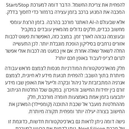
להפחית את צריכת החשמל
. הדבר
דומה למערכת
Start/Stop
המכבה את המנוע ברכב בזמן עצירה ברמזור כדי לחסוך בדלק
.
אלא שבעולם ה
-AI
האתגר מורכב בהרבה
.
בזמן הרצת עומסי
מחשוב כבדים
,
חלקים גדולים מהמאיץ עובדים במקביל
ובעוצמה גבוהה לאורך זמן
.
במצב כזה
,
האפשרות פשוט לכבות
אזורים נרחבים בסיליקון הופכת מוגבלת יותר
.
לכן התעשייה
החלה לשאול שאלה אחרת
:
אם אין כמעט מה לכבות אולי אפשר
לגרום לצ
'
יפ לעבוד באופן חכם יותר
?
חלק מהארכיטקטורות המודרניות מנסות לצמצם מראש עבודה
מיותרת בתוך השבב
:
להפחית תנועת מידע לא חיונית
,
לצמצם
אנרגיה המתבזבזת על ניהול ובקרה
ולייעל את האופן שבו מידע
זורם בין יחידות החישוב והזיכרון
.
במקום שכל החלטות הניתוב
יתבצעו בזמן אמת באמצעות חומרה מורכבת
,
חלק
מההחלטות מועבר אל שכבת התוכנה
(
קומפיילר
)
המארגן את
החישוב בצורה יעילה יותר ומפחית תקורה מיותרת
.
גישה דומה ניתן לראות גם בארכיטקטורות חדשות
,
כדוגמת זו
של חברת
Next Silicon
. ניתן לדמות את הרעיון ל
מערכת