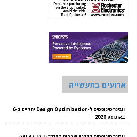
ארועים בתעשייה
וובינר סינופסיס ל-Design Optimization יתקיים ב-6
באוגוסט 2026
וובינר סינופסיס לתכנון שבבים במודל Agile CI/CD