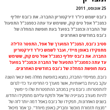
25 אוגוסט, 2011
ג'ובס ישמש כיו"ר דירקטוריון החברה. את ג'ובס יחליף
כמנכ"ל אפל טים קוק, ששימש עד עתה כסמנכ"ל התפעול
של החברה וכמנכ"ל בפועל בעת חופשת המחלה של
ג'ובס בחודשים האחרונים
סטיב ג'ובס, המנכ"ל המוערך של אפל, התפטר הלילה
מתפקידו באופן מיידי, ועבר לשמש כיו"ר דירקטוריון
החברה. את ג'ובס יחליף כמנכ"ל אפל טים קוק, ששימש
עד עתה כסמנכ"ל התפעול של החברה וכמנכ"ל בפועל
בעת חופשת המחלה של ג'ובס בחודשים האחרונים.
ג'ובס, ממייסדי החברה, נמצא בחופשת מחלה מאז ינואר השנה
עקב בעיות בריאותיות, אשר מוערך כי החריפו עד כדי לגרום
להתפטרותו. ג'ובס ציין במכתב ההתפטרות שלו כי ימשיך
להיות מעורב בענייניה של אפל ולפקח עליהם מתפקידו החדש.
בשנים האחרונות, תפקידו של ג'ובס באפל דמה יותר לזה של
"מנצח תזמורת מוכשר ומבריק באופן מיוחד". כך אמר מיכאל