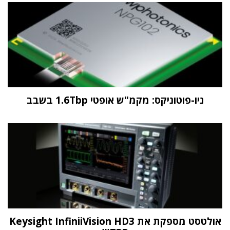
ניו-פוטוניקס: מקמ"ש אופטי 1.6Tbp בשבב
אולטסט מספקת את Keysight InfiniiVision HD3