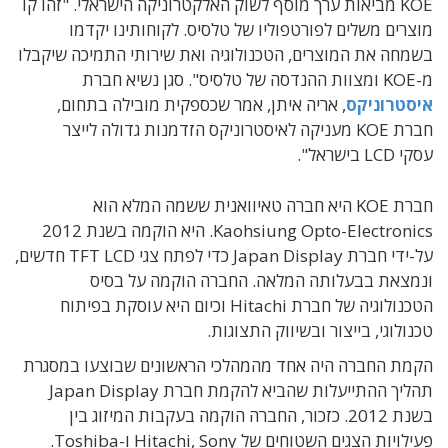
KOE מביאות ערך מוסף לשוק האלקטרוניקה הישראלי. "זהו קו
מוצרים משלים לפורטפוליו של טלסיס. לקוחותינו יקדמו
בשמחה את המוצרים, הטכנולוגיה ואת שירותי התמיכה שיקבלו
מ-KOE ומצוות ההנדסה של טלסיס". סגן נשיא חברת
איסטרוניקס
, אריה איתן, אמר שכספקית מובילה בתחום,
חברת KOE מעניקה לאיסטרוניקס הזדמנות גדולה לייצר
עסקי LCD בישראל".
חברת KOE היא חברה טאיוואנית ששמה המלא הוא
Kaohsiung Opto-Electronics. היא הוקמה בשנת 2012
על-ידי חברת Japan Display כדי לפתח צגי TFT LCD חדשים,
ונמצאת בבעלותה המלאה. החברה הוקמה על בסיס
הטכנולוגיה של חברת Hitachi וכיום היא עוסקת בפיתוח
טכנולוגי, בייצור ובשיווק התצוגות.
הקמת החברה היה אחד מהמהלכי הראשונים שבוצעו במסגרת
תהליך ההתייעלות שהביא להקמת חברת Japan Display
בשנת 2012. כזכור, החברה הוקמה בעקבות המיזוג בין
פעילויות הצגים השטוחים של Hitachi, Sony ו-Toshiba.