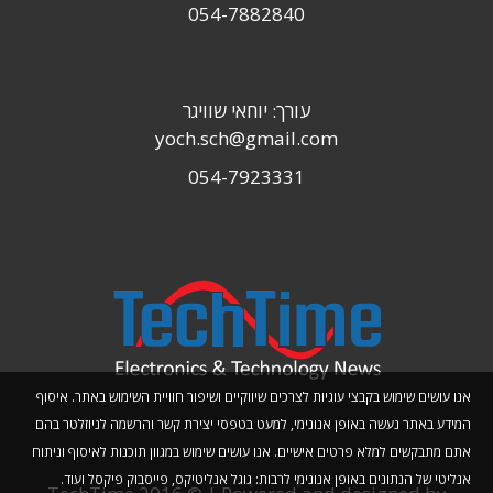
054-7882840
עורך: יוחאי שוויגר
yoch.sch@gmail.com
054-7923331
אנו עושים שימוש בקבצי עוגיות לצרכים שיווקיים ושיפור חוויית השימוש באתר. איסוף
המידע באתר נעשה באופן אנונימי, למעט בטפסי יצירת קשר והרשמה לניוזלטר בהם
אתם מתבקשים למלא פרטים אישיים. אנו עושים שימוש במגוון תוכנות לאיסוף וניתוח
אנליטי של הנתונים באופן אנונימי לרבות: גוגל אנליטיקס, פייסבוק פיקסל ועוד.