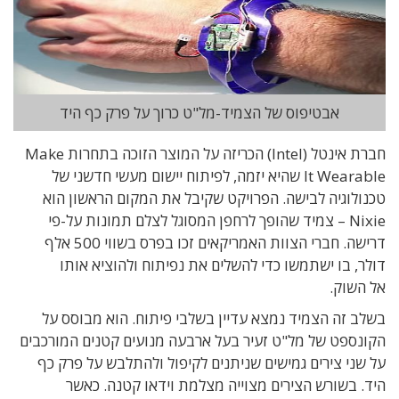
אבטיפוס של הצמיד-מל"ט כרוך על פרק כף היד
חברת אינטל (Intel) הכריזה על המוצר הזוכה בתחרות Make
It Wearable שהיא יזמה, לפיתוח יישום מעשי חדשני של
טכנולוגיה לבישה. הפרויקט שקיבל את המקום הראשון הוא
Nixie – צמיד שהופך לרחפן המסוגל לצלם תמונות על-פי
דרישה. חברי הצוות האמריקאים זכו בפרס בשווי 500 אלף
דולר, בו ישתמשו כדי להשלים את נפיתוח ולהוציא אותו
אל השוק.
בשלב זה הצמיד נמצא עדיין בשלבי פיתוח. הוא מבוסס על
הקונספט של מל"ט זעיר בעל ארבעה מנועים קטנים המורכבים
על שני צירים גמישים שניתנים לקיפול ולהתלבש על פרק כף
היד. בשורש הצירים מצוייה מצלמת וידאו קטנה. כאשר