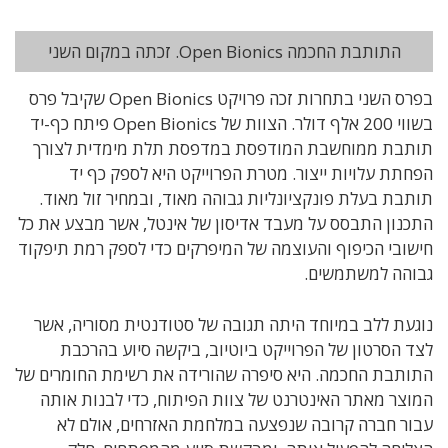
התותבת החכמה Open Bionics. זכתה במקום השני
בפרס השני בתחרות זכה פרויקט Open Bionics שקיבל פרס
בשווי 200 אלף דולר. הצוות של Open Bionics פיתח כף-יד
תותבת ממוחשבת המודפסת במדפסת תלת מימדית לצורך
הפחתת עלויות ייצור. מטרת הפרוייקט היא לספק כף יד
תותבת בעלת פונקציונליות גבוהה מאוד, ובמחיר זול מאוד.
התכנון התבסס על מעבד אדיסון של אינטל, אשר מבצע את כל
חישובי הכיפוף והעוצמה של המיפרקים כדי לספק רמת תיפקוד
גבוהה למשתמשים.
נוגעת ללב במיוחד היתה תגובה של סטודנטית מסוריה, אשר
לצד הסרטון של הפרוייקט ביוטיוב, ביקשה סיוע בהרכבת
התותבת החכמה. היא סיפרה שהורידה את רשימת החומרים של
המוצר מאתר האינטרנט של צוות הפיתוח, כדי לבנות אותה
עבור חברה קרובה שנפצעה במלחמת האזרחים, אולם לא