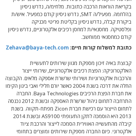
בקריאת הוראות הרכבה כתובות. מלחימ/ה, נדרש ניסיון
בהלחמה. מפעיל/ה SMT,
נדרש ניסיון קודם כמפעיל. איש/ת
ביקורת קבלה, נדרש ניסיון בקליטת פריטי מכניקה
ופלסטיקה. מחסנאי/ת למחסן רכיבים אלקטרוניים, נדרש ניסיון
קודם כמחסנאי ממוחשב.
כתובת למשלוח קורות חיים:
Zehava@baya-tech.com
קבוצת באיה זיכון מספקת מגוון שירותים לתעשיית
האלקטרוניקה: הפצת רכיבים אלקטרוניים, שירותי ייצור
והרכבות אלקטרוניות ושירותי שרשרת אספקה מלאים. הקבוצה
החלה את דרכה בשנת 2004 כאשר יורם חלילי ואבי ביגון הקימו
את חברת הפצת הרכיבים
Baya Technologies. החברה
התרחבה לתחום ניהול שרשרת האספקה ובשנת 2012 נכנסה
לתחום הייצור עם רכישת חברת Zicon מפתח-תקווה. בשנת
2013 היא הוסמכה לתקן התעופתי AS9100 ובשנת 2014
קיבלה מהתעשייה האווירית הסמכה לייצור והרכבת ציוד
אלקטרוני. כיום החברה מספקת שירותים ומוצרים בתחומי