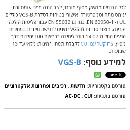
לכל הדגמים ממשק מסוף מוברג, לצד הגנה מפני עומס זרם,
עומס מתח וטמפרטורה. אישורי בטיחות לסדרת VGS-B כוללים
UL ו- EN 60950-1, כמו גם EN 55032 עבור פליטות הולכה
וקרינה. מוצרי סדרות VGS-B זמינים לרכישה מיידית במחירים
הנעים החל מ-14.07 דולר ליחידה ברכישת 100 יחידות דרך
מפיץ.
צרו קשר עם CUI
לקבלת תמחו. זמינות: מלאי עד 13
שבועות.
למידע נוסף:
VGS-B
פורסם בקטגוריות:
חדשות
,
רכיבים ופתרונות אלקטרוניים
פורסם בתגיות:
CUI
,
AC-DC