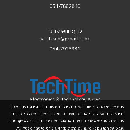
054-7882840
עורך: יוחאי שוויגר
yoch.sch@gmail.com
054-7923331
אנו עושים שימוש בקבצי עוגיות לצרכים שיווקיים ושיפור חוויית השימוש באתר. איסוף
המידע באתר נעשה באופן אנונימי, למעט בטפסי יצירת קשר והרשמה לניוזלטר בהם
אתם מתבקשים למלא פרטים אישיים. אנו עושים שימוש במגוון תוכנות לאיסוף וניתוח
אנליטי של הנתונים באופן אנונימי לרבות: גוגל אנליטיקס, פייסבוק פיקסל ועוד.