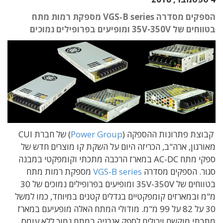
הספקים מסדרה VGS‑B series מספקת רמות מתח
בטווחים של 35V-350V ומופיעים בפרופילים נמוכים
קבוצת פתרונות ההספקה (
Power Group
) של חברת CUI
מאורגון, ארה"ב, הכריזה היום על השקת קו מוצרים חדש של
ספקי מתח AC-DC במארז הרכבה מתכתי וקומפקטי במבנה
סגור. הספקים מסדרה
VGS‑B series
מספקת רמות מתח
בטווחים של 35V-350V ומופיעים בפרופילים נמוכים של 30
מ"מ ובמארזים קומפקטיים בגדלים קטנים במיוחד, כמו למשל
30 על 82 על 99 מ"מ. מודולי המתח האלה מופעיעם במארז
מתכתי מוקשח ויכולים לספק אנרגיה במתח נמוך ללא עומס