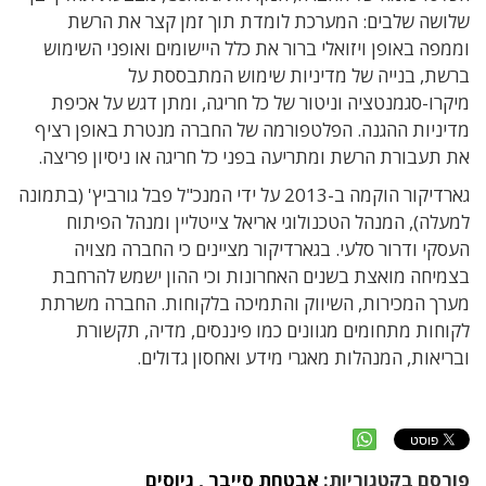
שלושה שלבים: המערכת לומדת תוך זמן קצר את הרשת
וממפה באופן ויזואלי ברור את כלל היישומים ואופני השימוש
ברשת, בנייה של מדיניות שימוש המתבססת על
מיקרו-סגמנטציה וניטור של כל חריגה, ומתן דגש על אכיפת
מדיניות ההגנה. הפלטפורמה של החברה מנטרת באופן רציף
את תעבורת הרשת ומתריעה בפני כל חריגה או ניסיון פריצה.
גארדיקור הוקמה ב-2013 על ידי המנכ"ל פבל גורביץ' (בתמונה
למעלה), המנהל הטכנולוגי אריאל צייטליין ומנהל הפיתוח
העסקי ודרור סלעי.
בגארדיקור מציינים כי החברה מצויה
בצמיחה מואצת בשנים האחרונות וכי ההון ישמש להרחבת
מערך המכירות, השיווק והתמיכה בלקוחות. החברה משרתת
לקוחות מתחומים מגוונים כמו פיננסים, מדיה, תקשורת
ובריאות, המנהלות מאגרי מידע ואחסון גדולים.
פורסם בקטגוריות:
אבטחת סייבר
,
גיוסים