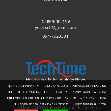
עורך: יוחאי שוויגר
yoch.sch@gmail.com
054-7923331
אנו עושים שימוש בקבצי עוגיות לצרכים שיווקיים ושיפור חוויית השימוש באתר. איסוף
המידע באתר נעשה באופן אנונימי, למעט בטפסי יצירת קשר והרשמה לניוזלטר בהם
אתם מתבקשים למלא פרטים אישיים. אנו עושים שימוש במגוון תוכנות לאיסוף וניתוח
אנליטי של הנתונים באופן אנונימי לרבות: גוגל אנליטיקס, פייסבוק פיקסל ועוד.
TechTime 2016 © | Powered and designed by