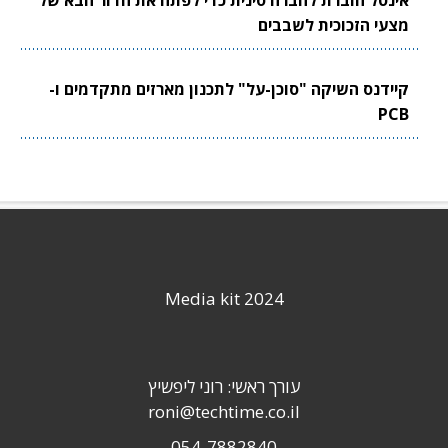
אינטל חוברת לחברה סינית כדי לפתח את הדור הבא של
מצעי הזכוכית לשבבים
קיידנס השיקה "סוכן-על" לתכנון מארזים מתקדמים ו-
PCB
Media kit 2024
עורך ראשי: רוני ליפשיץ
roni@techtime.co.il
054-7882840