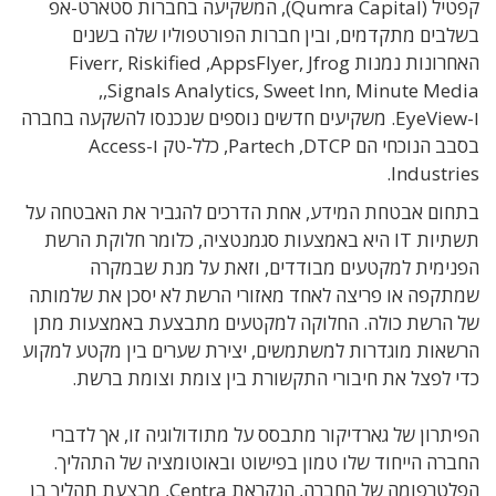
קפטיל (
Qumra Capital
), המשקיעה בחברות סטארט-אפ
בשלבים מתקדמים, ובין חברות הפורטפוליו שלה בשנים
האחרונות נמנות
Fiverr, Riskified ,AppsFlyer, Jfrog
,
,Signals Analytics, Sweet Inn, Minute Media
ו-
EyeView
.
משקיעים חדשים נוספים שנכנסו להשקעה בחברה
בסבב הנוכחי הם
DTCP
,
Partech
, כלל-טק ו-
Access
.
Industries
בתחום אבטחת המידע, אחת הדרכים להגביר את האבטחה על
תשתיות
IT
היא באמצעות סגמנטציה, כלומר חלוקת הרשת
הפנימית למקטעים מבודדים, וזאת על מנת שבמקרה
שמתקפה או פריצה לאחד מאזורי הרשת לא יסכן את שלמותה
של הרשת כולה. החלוקה למקטעים מתבצעת באמצעות מתן
הרשאות מוגדרות למשתמשים, יצירת שערים בין מקטע למקוע
כדי לפצל את חיבורי התקשורת בין צומת וצומת ברשת.
הפיתרון של גארדיקור מתבסס על מתודולוגיה זו, אך לדברי
החברה הייחוד שלו טמון בפישוט ובאוטומציה של התהליך.
הפלטרפומה של החברה, הנקראת
Centra
, מבצעת תהליך בן