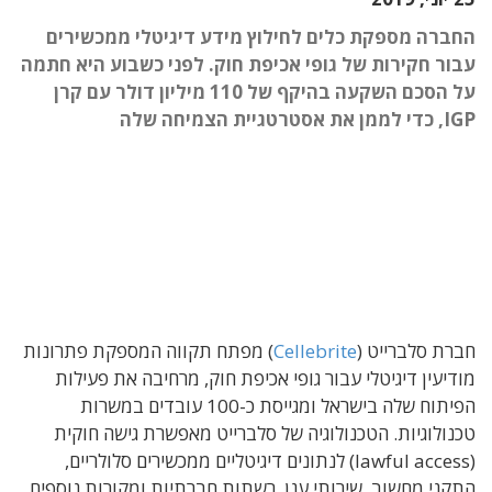
החברה מספקת כלים לחילוץ מידע דיגיטלי ממכשירים
עבור חקירות של גופי אכיפת חוק. לפני כשבוע היא חתמה
על הסכם השקעה בהיקף של 110 מיליון דולר עם קרן
IGP, כדי לממן את אסטרטגיית הצמיחה שלה
חברת סלברייט (
Cellebrite
) מפתח תקווה המספקת פתרונות
מודיעין דיגיטלי עבור גופי אכיפת חוק, מרחיבה את פעילות
הפיתוח שלה בישראל ומגייסת כ-100 עובדים במשרות
טכנולוגיות. הטכנולוגיה של סלברייט מאפשרת גישה חוקית
(lawful access) לנתונים דיגיטליים ממכשירים סלולריים,
התקני מחשוב, שירותי ענן, רשתות חברתיות ומקורות נוספים.