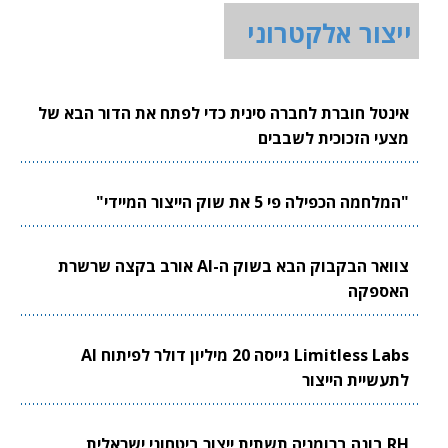
ייצור אלקטרוני
אינטל חוברת לחברה סינית כדי לפתח את הדור הבא של
מצעי הזכוכית לשבבים
"המלחמה הכפילה פי 5 את שוק הייצור המיידי"
צוואר הבקבוק הבא בשוק ה-AI אורב בקצה שרשרת
האספקה
Limitless Labs גייסה 20 מיליון דולר לפיתוח AI
לתעשיית הייצור
RH בונה ברומניה תשתית ייצור ביטחוני ישראלית