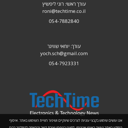
עורך ראשי: רוני ליפשיץ
roni@techtime.co.il
054-7882840
עורך: יוחאי שוויגר
yoch.sch@gmail.com
054-7923331
אנו עושים שימוש בקבצי עוגיות לצרכים שיווקיים ושיפור חוויית השימוש באתר. איסוף
המידע באתר נעשה באופן אנונימי, למעט בטפסי יצירת קשר והרשמה לניוזלטר בהם