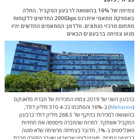
צמיחה של 16% בהשוואה לרבעון המקביל. החלה
באספקת מתאמי איתרנט 200Gbps החדשים ללקוחות
מתחום מרכזי הנתונים. וולדמן: המתאמים החדשים יהיו
מנוע צמיחה ברבעונים הבאים
ברבעון השני של 2019 צמחו המכירות של חברת מלאנוקס
(
Mellanox
) ב-16% והסתכמו בכ-310.4 מיליון דולר,
בהשוואה למכירות בהיקף של 268.5 מיליון דולר ברבעון
המקביל אשתקד. למרות שהחברה פיספסה את תחזיות
האנליסטים ב-1%, מדובר בצמיחה מרשימה שלא פגעה
בביצועי המנייה. מעניין לציין שבשבוע שעבר הזהירה חברת