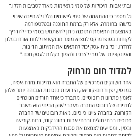
ובתי אבות. היכולות של טמי מתאימות מאוד לסביבות הללו."
גל מספר כי ההתאמה של טמי ליישומים הללו לא חייבה שינוי
כלשהו בחומרה, אלא רק ברמת התוכנה ובפלטפורמה.
באמצעות התאמת התוכנה ניתן להשתמש בטמי כדי להדריך
לקוחות בסופרמרקט למצוא מוצר מבוקש או ללוות אורח במלון
לחדרו. "כל בית עסק יכול להתאים את המיתוג, הדיבור,
והפונקציות של טמי לצרכיו ולהפוך בקלות לעסק חכם."
למדוד חום מרחוק
אחד השווקים המרכזיים של החברה הוא מדינות מזרח-אסיה,
כמו סין, יפן ודרום-קוריאה, הידועות בנכונות הגבוהה יותר שלהן
לאמץ פתרונות רובוטיים. מתברר כי אחד הזרזים הנוכחיים
לחדירה של רובוט החברה מעבר לשוק הביתי הוא משבר
הקורונה. בחברה ציינו כי כיום, מאות רובוטים של החברה
פרוסים בבתי חולים ובבתי אבות בהונג קונג, דרום-קוריאה
ובסין , ומסייעים לצמצם את סכנת ההידבקות באמצעות
לקיחת דגימות חום מרחוק וחלוקת אמצעים סניטריים על מגש