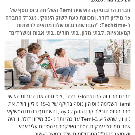
חברת הרובוטיקה האישית Temi השלימה גיוס נוסף של
15 מיליון דולר, ומכוונת כעת לשוק העסקי. מנכ"ל החברה
ל-Techtime: "הבנו שהרובוט שלנו מתאים לרשתות
קמעונאיות, לבתי מלון, בתי חולים, בתי אבות ומשרדים"
חברת הרובוטיקה Temi Global, שפיתחה את הרובוט האישי
temi, השלימה גיוס הון נוסף בהיקף של כ-15 מיליון דולר. את
סבב הגיוס הובילה קרן Joy Capital, והשתתף בה גם המשקיע
ג'ון וו, שהשקיע ב-Temi עד כה יותר מ-30 מיליון דולר. וו היה
אחד ממייסדי ענקית הסחר האלקטרוני הסינית עליבאבא
ושימש כסמנכ"ל הטכנולוגיות שלה במשך כעשור.