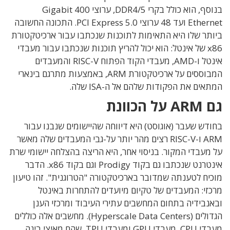
בנוסף, הוא כולל בקרי DDR4/5, ערוצי 400 Gigabit
Ethernet ועד 48 ערוצי PCI Express 5.0. התכונה החשובה
ביותר שלו היא התאימות לתוכנות שנכתבו עבור ארכיטקטורת
x86 של אינטל: הוא יכול להריץ תוכנות שנכתבו עבור מעבדי
אינטל ו-AMD, מעבדי הקוד הפתוח RISC-V והמעבדים
המבוססים על ארכיטקטורת ARM, באמצעות מתרגם בינארי
המתאים את הפקודות שלהם אל ה-ISA שלה.
גם ARM על הכוונת
בחודש שעבר (אוגוסט) היא דיווחה שהיישומים שנבנו עבור
ARM ו-RISC-V רצים מהר יותר על-גבי המעבדים שלה מאשר
על מעבדי המקור. בניסוי אחר, היא הריצה בהצלחה יישומי שרת
אינטרנט שנכתבו גם בקוד Prodigy וגם בקוד x86. הדבר
מוכיח לטענתה שמדובר בארכיטקטורה "הטרוגנית". זהו טיעון
מרכזי: המעבדים של טקיום מיועדים להתחרות באינטל
ובאנבידיה בתחום המחשבים עתירי העיבוד ומרכזי הענן
הגדולים (Hyperscale Data Centers). מחשבים אלה כוללים
מעבדי CPU, מעבדי GPU ומעבדי TPU, שהם מאיצי בינה