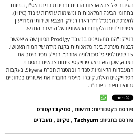
העיבוד של צבא ארצות הברית ומדינות ברית נאט"ו, במיוחד
בתחומי הבינה המלאכותית ומשימות עתירות עיבוד (HPC).
להערכת המנכ"ל ד"ר ראדו דנילק, הצבא ושירותי המודיעין
צפויים להיות הלקוחות הראשונים של המעבד החדש.
דנילק: "הם מתעניינים במעבד Prodigy מכיוון שהוא יאפשר
לבנות מערכת בינה מלאכותית בקנה מידה של המוח האנושי,
15 שנים לפני כל טכנולוגיה אחרת". דנילק מכיר היטב את
הצבא, שכן הוא ביצע פרוייקטי פיתוח צבאיים במסגרת
המעבדות הלאומיות סנדיה ובמסגרת חברת Skyera. בעקבות
הפרוייקטים האלה, קיבלו מייסדי החברה את אישורים בטחוניים
גבוהים מאוד בארה"ב.
פורסם בקטגוריות:
חדשות
,
סמיקונדקטורס
פורסם בתגיות:
Tachyum
,
טקיום
,
מעבדים