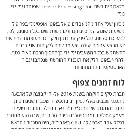
מלאכותית בשם Tensor Processing Unit שפותחו על-ידי
גוגל.
מכיוון שכל אחד מהמעבדים פועל באופן אופטימלי בפרופיל
משימות שונה, המרכזים הגדולים משתמשים בכל הסוגים, ולכן,
להערכת טקיום, בכל פרק זמן נתון חלק ניכר מעוצמת המיחשוב
לא מבצע עבודה יעילה. היא מבטיחה ללקוחות שני דברים:
להשתמש בכל המשאבים על-ידי כך לחסוך הרבה מאוד כסף,
ולהריץ באופן חלק את תוכנות המורשת שנכתבו עבור
הארכיטקטורות המתחרות.
לוח זמנים צפוף
חברת טקיום הוקמה בשנת 2016 על-ידי קבוצה של ארבעה
מתכנני שבבים בעלי נסיון רב בתעשייה שעבדו שנים רבות
ביחד בהנהגתו של המנכ"ל ד"ר ראדו דנילק. החברה פועלת
מעמק הסיליקון ומברטיסלבה בירת סלובניה, שבה הוא מתגורר.
דנילק עבד כארכיטקט GPU באנבידיה, היה הטכנולוג הראש