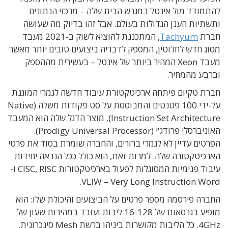
להתמודד מול אינטל במגרש הבית שלה – מרכזי הנתונים
ותשתיות הענן הגדולות בעולם. אבל זהו בדיוק מה שעושה
חברת
Tachyum
, המתכננת להוציא לשוק ב-2021 מעבד
מסוג חדש לחלוטין, המספק לדבריה ביצועים טובים יותר מאשר
מעבד Xeon המהיר ביותר של אינטל – בעשירית מההספק
וברבע מהמחיר.
חברת טקיום פיתחה ארכיטקטורת עיבוד חדשה לגמרי המוגנת
על-ידי 100 פטנטים והמבוססת על סט פקודות משלה (Native
Instruction Set Architecture). מוצר הדגל שלה הוא המעבד
האוניברסלי פרודג'י (Prodigy Universal Processor).
הפרטים עדיין לא לגמרי ברורים, והחברה שומרת בסוד את פרטי
הארכיטקטורה שלה. למרות זאת, הוא כולל ככל הנראה יחידות
עיבוד פנימיות המסוגלות לפעול בארכיטקטורות CISC, RISC ו-
VLIW – Very Long Instruction Word.
החברה פירסמה מספר פרטים על הביצועים והיכולת שלו: הוא
מופיע בגרסאות של 16-128 ליבות ועובד במהירות שעון של
4GHz. כל הליבות מקושרות ביניהן ברשת Mesh סינכרונית.