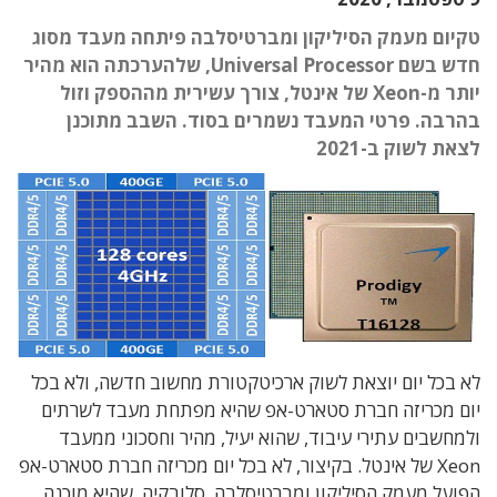
טקיום מעמק הסיליקון ומברטיסלבה פיתחה מעבד מסוג
חדש בשם Universal Processor, שלהערכתה הוא מהיר
יותר מ-Xeon של אינטל, צורך עשירית מההספק וזול
בהרבה. פרטי המעבד נשמרים בסוד. השבב מתוכנן
לצאת לשוק ב-2021
לא בכל יום יוצאת לשוק ארכיטקטורת מחשוב חדשה, ולא בכל
יום מכריזה חברת סטארט-אפ שהיא מפתחת מעבד לשרתים
ולמחשבים עתירי עיבוד, שהוא יעיל, מהיר וחסכוני ממעבד
Xeon של אינטל. בקיצור, לא בכל יום מכריזה חברת סטארט-אפ
הפועל מעמק הסיליקון ומברטיסלבה, סלובקיה, שהיא מוכנה