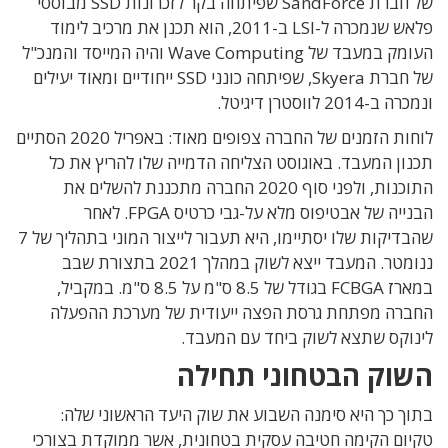
של חברת SandForce שפיתחה בקר לזכרונות SSD מבוססי
פלאש שנמכרה ל-LSI ב-2011, הוא תכנן את מרכיב לימוד
העומק במעבד של Wave Computing והיה המייסד והמנכ"ל
של חברת Skyera, שפיתחה כונני SSD ייחודיים ומאוד יעילים
ונמכרה ב-2014 לווסטרן דיגיטל.
לוחות הזמנים של החברה צפופים מאוד: באפריל 2020 הסתיים
תכנון המעבד. באוגוסט הצליחה הדמייה שלו להריץ את כל
התוכנות, ולפני סוף 2020 החברה מתכננת להשלים את
הבנייה של אבטיפוס מלא על-גבי כרטיס FPGA. לאחר
שהבדיקות שלו יסתיימו, היא תעבור לייצור המוני בתהליך של 7
ננומטר. המעבד ייצא לשוק במהלך 2021 בתצורת שבב
במארז FCBGA בגודל של 8.5 ס"מ על 8.5 ס"מ. במקביל,
החברה מפתחת גרסת הפצה ייעודית של מערכת ההפעלה
לינוקס שתצא לשוק ביחד עם המעבד.
השוק הבטחוני תחילה
בתוך כך היא סימנה השבוע את שוק היעד הראשוני שלה:
טקיום הקימה חטיבה עסקית בטחונית, אשר ממוקדת בצורכי