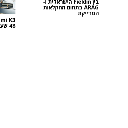
בין Fieldin הישראלית ו-
ARAG בתחום החקלאות
המדייקת
48 שעות