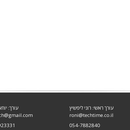
עורך ראשי: רוני ליפשיץ
עורך: יוחא
sch@gmail.com
roni@techtime.co.il
923331
054-7882840