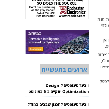
 על מנת
ולמי
ואן
יתמקדו בפיתוח
הדור הבא של פלטפורמת הפינטק של OurCrowd. השימוש בבינה מלאכותית וביג דאטה מתיישב עם החזון של OurCrowd,
ייצרו
ארועים בתעשייה
הייעוד שלה לספק
וובינר סינופסיס ל-Design
Optimization יתקיים ב-6 באוגוסט
2026
וובינר סינופסיס לתכנון שבבים במודל