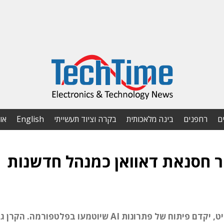
ם
רחפנים
בינה מלאכותית
בקרה וציוד תעשייתי
English
או
את ד"ר חסנאת דאוואן כמנהל חדשנות
ד"ר דאוואן, שמגיע מפירמות מובילות בוול-סטריט, יקדם פיתוח של פתרונות AI שיוטמעו בפלטפורמה. הקר