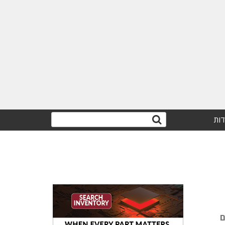
דות
ן גם