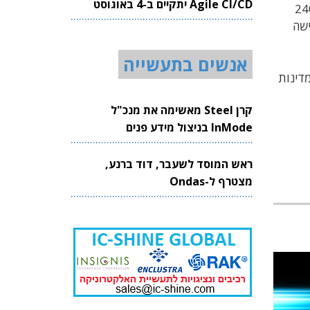
Agile CI/CD יתקיים ב-4 באוגוסט
לטפורמת ההשקעות OurCrowd התחייבויות להשקעה של 1.5 מיליארד דולר במעל 240
2026
 בנאסד"ק של Beyond Meat ו-Lemonade, הרכישה
אנשים בתעשייה
די מיקרוסופט. כיום רשומים בפלטפורמת ההשקעות של OurCrowd 80,000 משקיעים כשירים מ-195 מדינות
קרן Steel מאשימה את מנכ"ל
InMode בניצול מידע פנים
ראש המוסד לשעבר, דוד ברנע,
מצטרף ל-Ondas