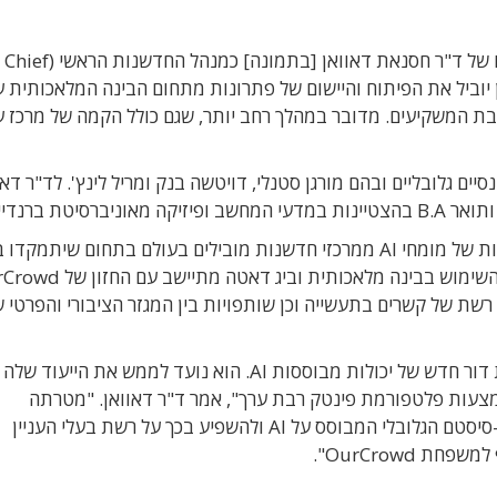
פלטפורמת ההשקעות OurCrowd הודיעה על מינויו של ד"ר חסנאת דאוואן [בתמונה] כמנהל החדשנות הראשי (Chief
ו, ד"ר דאוואן יוביל את הפיתוח והיישום של פתרונות מתחום הבינה המלאכותית
המשקיעים. מדובר במהלך רחב יותר, שגם כולל הקמה של מרכז ע
סיים גלובליים ובהם מורגן סטנלי, דויטשה בנק ומריל לינץ'. לד"ר דאו
תוכניות החדשנות שיוביל ד"ר דאוואן כוללות גיוס צוות של מומחי AI ממרכזי חדשנות מובילים בעולם בתחום ש
שת של קשרים בתעשייה וכן שותפויות בין המגזר הציבורי והפרטי ש
"ל-OurCrowd יש חזון עוצמתי ומרחיק ראות לבניית דור חדש של יכולות מבוססות AI. הוא נועד לממש את 
צעות פלטפורמת פינטק רבת ערך", אמר ד"ר דאוואן. "מטרתה
של OurCrowd לשתף את היתרונות הללו עם האקו-סיסטם הגלובלי המבוסס על AI ולהשפיע בכך על רשת בעלי העניין
OurCrowd".