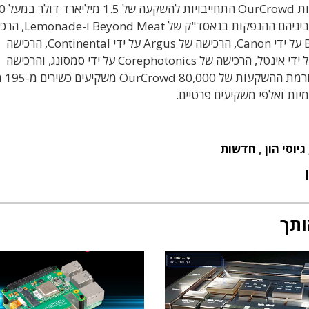
מאז הקמתה בשנת 2013 גייסה פ
חברות פורטפוליו ו-25 קרנות, ורשמה 46 אקזיטים, וביניהם ההנפקות
של Jump Bike על ידי Uber, הרכישה של Briefcam על ידי Canon, הרכישה של Argus על ידי Continental, הרכישה
של Crosswise על ידי אורקל, הרכישה של Replay על ידי אינטל, הרכישה של Corephotonics על ידי סמסונג, והרכישה
של CyberX על י
מיות ואלפי משקיעים פרטיים.
גיוסי הון
,
חדשות
ותך