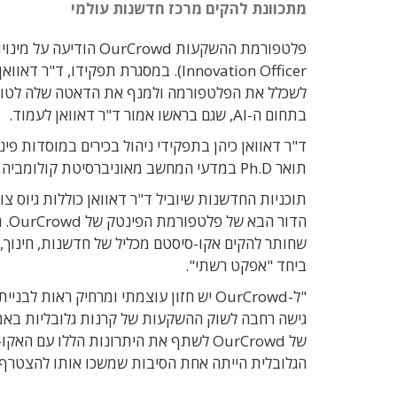
מתכוונת להקים מרכז חדשנות עולמי
Innovation Officer). במסגרת תפקיד
לשכלל את הפלטפורמה ולמנף את הדאטה שלה לטובת 
בתחום ה-AI, שגם בראשו אמור ד"ר דאוואן לעמוד.
ד"ר דאוואן כיהן בתפקידי ניהול בכירים במוסדות פיננ
תואר Ph.D במדעי המחשב מאוניברסיטת קולומביה ותואר B.A בהצטיינות במדעי המחשב ופיזיקה מאוניברסיטת ברנדייס.
שחותר להקים אקו-סיסטם מכליל של חדשנות, חינוך, ר
ביחד "אפקט רשתי".
גישה רחבה לשוק ההשקעות של קרנות גלובליות באמ
הגלובלית הייתה אחת הסיבות שמשכו אותו להצטרף למשפחת 