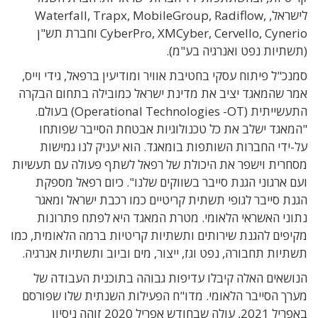
לישראל, Waterfall, Trapx, MobileGroup, Radiflow,
CyberPro, XMCyber, Cervello, Cynerio וחברת תש"ן
(תשתיות נפט ואנרגיה בע"מ).
סמנכ"ל פיתוח עסקי בחטיבת אוויר ומודיעין ברפאל, גידי וייס,
אמר שהמאגד יציב את מדינת ישראל כמובילה בתחום הבקרה
התעשייתית (Operational Technologies -OT) בעולם.
"המאגד ישלב את כל טכנולוגיות אבטחת הסייבר שפותחו
על-ידי החברות השותפות בומאגד. הוא יעניק לנו גמישות
מסחרית וישפר את היכולת של רפאל לשתף פעולה עם תעשיות
ועם ארגוני הגנת סייבר בשווקים שלנו". כיום רפאל מספקת
הגנת סייבר לגופי תשתית קריטיים כמו רכבת ישראל ומאגר
נתוני האשראי הלאומי. מטרת המאגד היא לפתח פתרונות
מקיפים להגנת שירותים ותשתיות קריטיות ברמה הלאומית, כמו
תשתיות תחבורה, נפט וגז, ייצור, מים וביוב ותשתיות אנרגיה.
הנושאים האלה קיבלו עדיפות גבוהה בתוכנית העבודה של
מערך הסייבר הלאומי. מדו"ח הפעילות השנתית שלו שפורסם
באפריל 2021, עולה שבחודש אפריל 2020 זוהה ניסיון