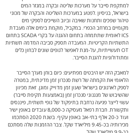
למתקפת סייבר על מערכות שליטה ובקרה במגזר המים
בישראל, בניסיון .לפגוע במערכות השליטה והבקרה של מכוני
טיהור שפכים ותחנות שאיבה וביוב השייכים לספקי מים
מקומיים במרחב הכפרי. במקביל, מוקמת בימים אלה מעבדת
ICS לאומית שתתמחה בתחום ההגנה על בקרי SCADA בתחום
התשתיות הקריטיות. המעבדה תספק סביבה המדמה תשתיות
OT תעשייתיות, על-מנת לאפשר לגופים שונים לבחון כלים
ומתודולוגיות להגנת הסייבר.
למאבק הזה יש היבטים מפתיעים: כיום בוחן מערך הסייבר
הלאומי את הקמתה של רשת סנכרון זמן מדינתית, במטרה
לספק לארגונים בישראל שעון זמן מדוייק ומוגן. זאת מכיוון
שהשיבוש של מנגנוני סנכרון זמן (באמצעות תקיפת סייבר)
עשוי לייצר פגיעה נרחבת בתיפקוד של גופי תשתית, פיננסים
ותקשורת. חברת רפאל מעסיקה כ-8,000 עובדים באופן ישיר
ועוד כ-20 אלף בתי-אב באופן עקיף. בשנת 2020 הסתכמו
מכירותיה בכ-9.45 מיליארד שקל. צבר ההזמנות שלה מסתכם
בכ-9.9 מיליארד שקל.