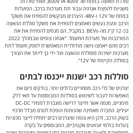
סוללת תאוצה במתח של 400V או 800V, ושתי סוללות
משניות להפצת אנרגיה עבור תת מערכות ברכב, הפועלות
במתח של 12V ו-48V. היצרנים מבקשים להפחית את משקל
הרכב וכעת נעשים מאמצים להפחית את משקל סוללת ההאצה
בכ-12 ק"ג מה-BEVs. במקביל, הם מנסים להפחית את את
המורכבות של מערכת החשמל. "אנחנו צופים שבמהלך 2022
רבים מהם ייאמצו גישה מודולרית המאפשרת לספק חשמל לתת
מערכות ישירות מסוללת ההאצה ועל-ידי כך לייתר את הצורך
בסוללה הקיימת של 12V".
סוללות רכב ישנות ייכנסו לבתים
יצרנים של כלי-רכב מסחריים גדולים יותר, בודקים כיום את
האפשרות לעבור לשימוש בסוללות המבוססות על תאי דלק
מימניים, מגמה אשר תייצר דרישה מוגברת לממירי DC-DC
יעילים. החברה מאמינה שהנוחות הופכת לגורם מבדל מרכזי
בשוק הרכב, ולכן היא צופה שיצרנים רבים יתחילו לייצר מכוניות
בעלות בולמי זעזועים אקטיביים, המבוססים על בקרה
ממוחשבת ולא על מערכות מכניות כמו קפיצים ומערכות שיכוך