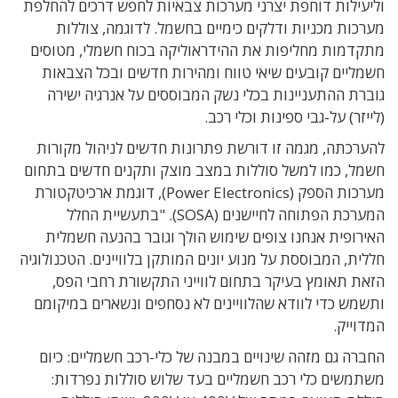
וליעילות דוחפת יצרני מערכות צבאיות לחפש דרכים להחלפת
מערכות מכניות ודלקים כימיים בחשמל. לדוגמה, צוללות
מתקדמות מחליפות את ההידראוליקה בכוח חשמלי, מטוסים
חשמליים קובעים שיאי טווח ומהירות חדשים ובכל הצבאות
גוברת ההתעניינות בכלי נשק המבוססים על אנרגיה ישירה
(לייזר) על-גבי ספינות וכלי רכב.
להערכתה, מגמה זו דורשת פתרונות חדשים לניהול מקורות
חשמל, כמו למשל סוללות במצב מוצק ותקנים חדשים בתחום
מערכות הספק (Power Electronics), דוגמת ארכיטקטורת
המערכת הפתוחה לחיישנים (SOSA). "בתעשיית החלל
האירופית אנחנו צופים שימוש הולך וגובר בהנעה חשמלית
חללית, המבוססת על מנוע יונים המותקן בלוויינים. הטכנולוגיה
הזאת תאומץ בעיקר בתחום לווייני התקשורת רחבי הפס,
ותשמש כדי לוודא שהלוויינים לא נסחפים ונשארים במיקומם
המדוייק.
החברה גם מזהה שינויים במבנה של כלי-רכב חשמליים: כיום
משתמשים כלי רכב חשמליים בעד שלוש סוללות נפרדות: