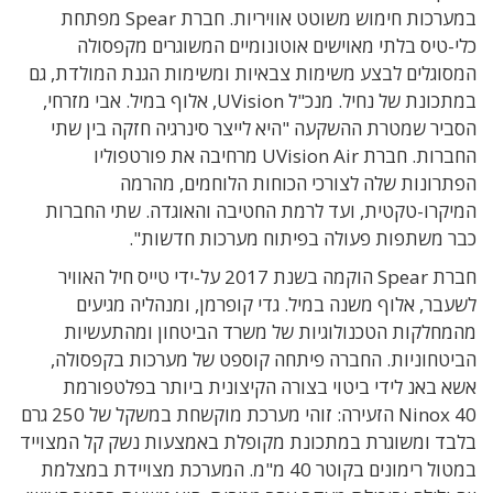
במערכות חימוש משוטט אוויריות. חברת Spear מפתחת
כלי-טיס בלתי מאוישים אוטונומיים המשוגרים מקפסולה
המסוגלים לבצע משימות צבאיות ומשימות הגנת המולדת, גם
במתכונת של נחיל. מנכ"ל UVision, אלוף במיל. אבי מזרחי,
הסביר שמטרת ההשקעה "היא לייצר סינרגיה חזקה בין שתי
החברות. חברת UVision Air מרחיבה את פורטפוליו
הפתרונות שלה לצורכי הכוחות הלוחמים, מהרמה
המיקרו-טקטית, ועד לרמת החטיבה והאוגדה. שתי החברות
כבר משתפות פעולה בפיתוח מערכות חדשות".
חברת Spear הוקמה בשנת 2017 על-ידי טייס חיל האוויר
לשעבר, אלוף משנה במיל. גדי קופרמן, ומנהליה מגיעים
מהמחלקות הטכנולוגיות של משרד הביטחון ומהתעשיות
הביטחוניות. החברה פיתחה קוספט של מערכות בקפסולה,
אשא באנ לידי ביטוי בצורה הקיצונית ביותר בפלטפורמת
Ninox 40 הזעירה: זוהי מערכת מוקשחת במשקל של 250 גרם
בלבד ומשוגרת במתכונת מקופלת באמצעות נשק קל המצוייד
במטול רימונים בקוטר 40 מ"מ. המערכת מצויידת במצלמת