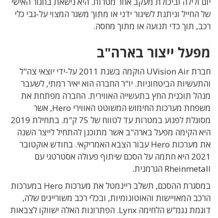
יום ולילה וביכולת מעקב אחר מטרות. היא נישאת בחגור האישי
של החייל וניתנת לשיגור ידני או מתוך משגר המצוי על-גבי כלי
רכב, תוך כדי תנועה או מתוך מחסה.
מפעל ייצור בארה"ב
חברת UVision Air הוקמה בשנת 2011 על-ידי יוצאי צה"ל
והתעשיות הביטחוניות. יו"ר החברה הוא יאיר רמתי, לשעבר
מנהל תוכנית החץ בתעשייה האווירית. החברה מפתחת את
משפחת מערכות החימוש המשוטט האווירי Hero, אשר
מסוגלת לפגוע במטרות עד לטווח של 75 ק"מ. בתחילת 2019
היא הקימה מפעל בארה"ב אשר מתוכנן להתחיל לייצר השנה
את מערכות Hero עבור הצבא האמריקאי. בחודש אוקטובר
2021 היא חתמה על הסכם שיתוף פעולה אסטרטגי עם
Rheinmetall הגרמנית.
במסגרת ההסכם, תשלב ריינמטל את מערכות Hero במערכות
הרכב המאויישות והאוטונומיות, ובכלי רכב משוריינים שלה,
דוגמת נגמ"ש הלחימה Lynx. הפתרונות האלה ישווקו לצבאות