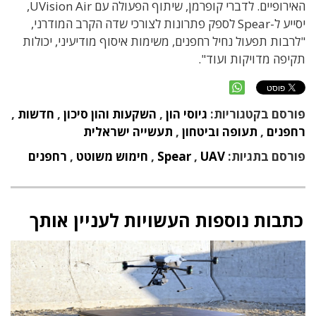
האירופיים. לדברי קופרמן, שיתוף הפעולה עם UVision Air,
יסייע ל-Spear לספק פתרונות לצורכי שדה הקרב המודרני,
"לרבות תפעול נחיל רחפנים, משימות איסוף מודיעיני, יכולות
תקיפה מדויקות ועוד".
פורסם בקטגוריות:
גיוסי הון
,
השקעות והון סיכון
,
חדשות
,
רחפנים
,
תעופה וביטחון
,
תעשייה ישראלית
פורסם בתגיות:
UAV
,
Spear
,
חימוש משוטט
,
רחפנים
כתבות נוספות העשויות לעניין אותך