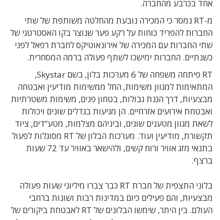
אחד בכרבע מהחברה.
מ-RT נמסר כי המכירה נובעת מהחלטה משותפת של שתי
החברות להפריד כוחות על רקע פער שנוצר בקו האסטרטגי של
שתי החברות עם המכירה של אירונאוטיקס לחברת רפאל לפני
כשנתיים. החברות ימישכו לשתף פעולה ברמה המסחרית.
RT
פיתחה משפחה של 6 מערכות בלון, בשם
Skystar
,
המתאימות למגוון משימות, החל ממשימות מודיעין ואבטחה
מבצעיות, דרך הגנת גבולות, בטחון פנים, משימות משטרתיות
ואבטחת אירועים אזרחיים. הן מגיעות בגדלים שונים ויכולות
לשאת מגוון מטענים שונים, וביניהם מצלמות, מטע”דים, ציוד
תקשורת, מודיעין ועוד. מערכות הבלון של
RT
מסוגלות לפעול
בתנאי מזג אוויר ורוח קשים, ולהישאר באוויר עד 72 שעות
ברצף.
בלוני התצפית של חברת RT כבר צברו מיליוני שעות פעולה
מבצעיות, והם פעילים כיום במדינות רבות ושונות ברחבי
העולם. בין היתר, שימשו הבלונים של RT לאבטחת ביקורים של