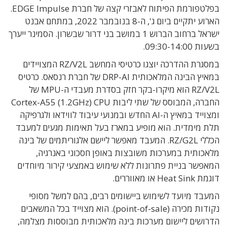
בפלטפורמת הפיתוח לאבזרי קצה של חברת EDGE Impulse.
הארוע יתקיים ביום ג', ה-8 בנובמבר 2022, במתחם אבנט
ישראל ברחוב הברוש 1 במושב בני דרור שבשרון. הסמינר ייערך
בשעות 09:30-14:00.
במסגרת ההדרכה יוצגו כרטיסי המחשב RZ/V2L המצויידים
במאיץ הבינה המלאכותית DRP-AI של חברת רנסאס. כרטיס
RZ/V2L הוא מיקרו-בקר חזק בסדרת מעבדי ה-MPU של
החברה, המבוסס של שתי ליבות Cortex-A55 (1.2GHz) CPU
ומצוייד במאיץ ה-AI החדש ובמנועי עיבוד לווידאו ולגרפיקה
תלת מימדית. הוא מופיע במארז בעל תאימות מגעים למעבד
הכללי RZ/G2L. המעבד מאפשר ליישם אלגוריתמים של בינה
מלאכותית במערכות משובצות באופן חסכוני באנרגיה,
המאפשר בניית פתרונות ללא שימוש באמצעי קירור מיוחדים
דוגמת Heat Sink או מאווררים.
המעבד מיועד לשימוש ביישומים רבים, בהם למשל מסופי
נקודות מכירה (point-of-sale). הוא מצוייד בכל המשאבים
הדרושים ליישום מערכות בינה מלאכותית מבוססות מצלמה,