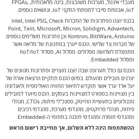
מעבדי אינטל, מערכות משובצות, בינה מלאכותית, FPGAs,
IoT, אבטחת סייבר למפתחי התקני IoT, ונושאים נוספים.
בכנס יוצגו הפתרונות של החברות Intel, Intel PSG, Check
Point, Telit, Microsoft, Micron, Solidigm, Advantech,
Kontron, BittWare, Arduino וכן פתרונות משלימים נוספים
של חברות צד שלישי. הכנס ייערך במתכונת של מליאה אשר
מתפצלת לשלושה מסלולים: מסלול AI, מסלול IIoT/IoT
ומסלול Embedded.
הכנס גם כולל תערוכה שבה יוצגו מוצרים ופתרונות מגוונים של
יצרנים מובילים מהעולם. בסיום הכנס תתקיים הרצאת אורח של
יעל ארד ערד אשר תוקדש לתיאור החוויה האולימפית ולאנלוגיה
בין מצויינות בספורט למצויינות בעסקים. הכנס מיועד למובילים
טכנולוגיים בתעשיית ההייטק, סמנכ"לי פיתוח, CTOs, מנהלי
פיתוח, מנהלי פרויקטים, מהנדסי מערכת, מהנדסי רכיבים
ומהנדסי חומרה ומהנדסי תוכנה בתחומי ה-Embedded.
ההשתתפות הינה ללא תשלום, אך מחייבת רישום מראש