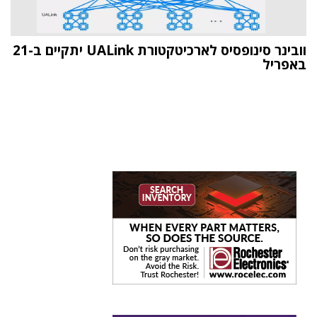
וובינר סינופסיס לארכיטקטורת UALink יתקיים ב-21
באפריל