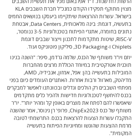
הרשות לחדשנות. ד"ר אפלבאום מכיר את תעשיית השבבים
מצוין מתוקף תפקידו הקודם כמנכ"ל חברת השבבים KLA
בישראל. עשרות ההרצאות שיתקיימו ביעסקו בנושאים החמים
בתעשיה, דוגמת: בינה מלאכותית, Data Centers, אבטחת
נתונים בחומרה, אתגרי הפיתוח בטכנולוגיות 3-5 ננומטר,
RISC-V, שיטות מתקדמות לתכנון וייצור שבבים דוגמת
Chiplets ו-3D Packaging, סיליקון פוטוניקס ועוד.
יוזם ויו"ר משותף של הכנס, שלמה גרדמן, סיפר: "השנה בנינו
תוכנית אטרקטיבית במיוחד הכוללת מרצים מהחברות
המובילות בתעשייה בהן: אפל, אמזון, אנבידיה, AMD,
מדיהטק, מארוול ורבות אחרות. האתגרים העומדים כיום בפני
מפתחי השבבים רק הולכים וגדלים ובכוונתנו לאפשר למבקרים
בכנס להיחשף לטכנולוגיות חדישות ולהכיר כלים מתקדמים
שיאפשרו להם לפתח את מוצרים באופן קל ומהיר יותר". יו"ר
משותף של כנס ChipEx2023, פרופ' רן גינוסר, אמר שהשנה
התקבלו עשרות הצעות להרצאות בכנס. התרשמתי לטובה
מרמת ההצעות שהוגשו ומחיוניות הפיתוח בתעשייה
המקומית".