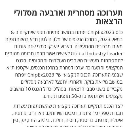
תערוכה מסחרית וארבעה מסלולי
הרצאות
כנס ChipEx2023 ייפתח במושב פתיחה חגיגי שיתקיים ב-8
במאי, 2023, במרכז הנשפים של מלון הילטון ת"א בהשתתפות
מאות מבכירים מהתעשיה. בארוע יוענקו כמדי שנה אותות
Global Industry Leader לאישים אשר תרמו תרומה מהותית
להתפתחות תעשיית השבבים העולמית והמקומית. הכנס
המקצועי והתערוכה יערכו למחרת במרכז הכנסים, אקספו ת"א
שבגני התערוכה. הכנס המקצועי של ChipEx2023 ייפתח
במושב מליאת בוקר, ולאחריו יתפצל לארבעה מסלולים
מקבילים בשני סבבי הרצאות. בסה"כ יכלול הכנס 10 מושבים
מקצועים וישתתפו בו כ-50 מרצים ומנחים.
לצד הכנס תתקיים תערוכה מקצועית שהשתתפות עשרות
חברות ספקי כלי פיתוח, רכיבים ושירותים, מארה"ב, גרמניה,
איטליה, צרפת, בריטניה, רוסיה, הולנד, בלגיה, הודו, יפן, סין