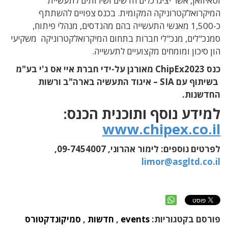
וטאיוואן, אשר יציגו כלים חדשים ושירותים לתעשיית
המיקרואלקטרוניקה המקומית. בכנס צפויים להשתתף
כ-1,500 מאנשי התעשייה בהם מהנדסים, מנהלי פיתוח,
סמנכ"לים, מנכ"לי חברות בתחום המיקרואלקטרוניקה משקיעי
הון סיכון ומומחים מקצועיים לתעשייה.
כנס ChipEx2023 מאורגן על-ידי חברת איי אס ג'י בע"מ
בשיתוף עם SIA – איגוד התעשיה בארה"ב ורשות
החדשנות.
למידע נוסף ותוכנית הכנס:
www.chipex.co.il
לפרטים נוספים: לימור אהרוני, 09-7454007,
limor@asgltd.co.il
פורסם בקטגוריות:
events
,
חדשות
,
סמיקונדקטורס