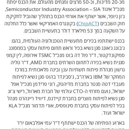
מכ-20 מדינות, וכ-50 מרצים ומנחים מהעולם. את הכנס יפתח
מנכ"ל איגוד Semiconductor Industry Association – SIA,
ג'ון ניופר, אשר ישתף את אורחי הכנס בתהליך שהוביל לחקיקת
חוק השבבים (
ChipACT
) בקונגרס האמריקאי ואשר כלל החלטה
על השקעה בסך 53 מילארד דולר בתעשיית השבבים.
בכנס ישתתפו בכירים מתעשיית הטכנולוגיה העולמית, בהם:
ג'בונג ג'אונג סגן נשיא בכיר וראש תחום פיתוח עסקי בסמסונג
סמיקונדקטור, ד"ר פול דה בוט מנכ"ל TSMC אירופה, לין קמפ
סגנית נשיא בכירה לתחום השרתים בחברת AMD, ד"ר טליה
גרשון מנהלת פיתוח תשתיות ענן ובינה מלאכותית במרכז
המחקר של IBM בארה"ב, ג'סבינדר בהוט סגן נשיא לפיתוח
מעבדי דטה סנטר בחברת מדיהטק, רוני פרידמן מנכ"ל אפל
ישראל, נועם מזרחי ה-CTO עולמי של חברת מארוול, רישי צ'וג
סגן נשיא לפיתוח מוצרים בחברת קיידנס, דיוויד ריינהרט מנהל
בכיר לפיתוח עסקי בחברת סינופסיס, אורי תדמור מנכ"ל KLA
ישראל ועוד.
בארוע הפתיחה של הכנס ישתתף ד"ר עמי אפלבאום יו"ר