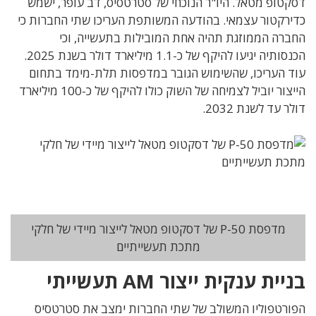
דסקטופ מטאל. היו"ר הנוכחי של סטרטסיס, דב עופר, ישמש
כדירקטור עצמאי. בהודעה המשותפת העריכו שתי החברות כי
החברה הממוזגת תהיה אחת המובילות בתעשייה, וכי
הכנסותיה יגיעו להיקף של כ-1.1 מיליארד דולר בשנת 2025.
עוד העריכו, שהשימוש הגובר במדפסות תלת-מימד בתחום
הייצור יוביל לצמיחה של השוק כולו להיקף של כ-100 מיליארד
דולר עד לשנת 2032.
מדפסת P-50 של דסקטופ מטאל לייצור מיידי של חלקי
מתכת תעשייתיים
בניית ענקית ייצור AM תעשייתי
הפורטפוליו המשולב של שתי החברות ימצב את סטרטסיס