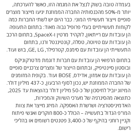
בעמדה טובה בשוק לנצל את המגמה הזו, כאשר להערכתה,
יותר מ-50% מהכנסותיה החברה הממוזגת יגיעו מייצור מוצרים
סופיים וייצור תעשייתי המוני. כבר היום יש לשתי החברות כמה
לקוחות תעשייתיים בעלי פרופיל גבוה מאוד: בתחום התעופה
הן עובדות עם רייתאון, לוקהיד מרטין ו-SpaceX, בתחום הרכב
הן עובדות עם טויוטה, טסלה, קונטיננטל ורנו, בתחום
התעשייתי הן עובדות עם סימנס, קטרפילר, GE, LG, בוש ועוד.
בתחום הרפואי הן עובדות עם חברות דוגמת מדטרקוניקס
ובוסטון סיינטיפיק, ובתחום הייצור של ומצרים צרכניים סופיים
הן עובדות עם אמזון, אדידס, BOSE ועוד. בקופת המזומנים
של החברה הממוזגת יש, נכון לסוף הרבעון, כ-437 מיליון דולר.
המיזוג יוביל לחיסכון של כ-50 מיליון דולר בהוצאות עד 2025,
כתוצאה מהסינרגיה של מערכי השיווק והמכירות,
האדמיניסטרציה ושרשרת האספקה. המיזג מייצר את צוות
המו"פ הגדול בתעשייה – הכולל כ-800 חוקרים ואנשי פיתוח
וקניין רוחני בהיקף של כ-3,400 פטנטים רשומים או בהליכי
רישום.