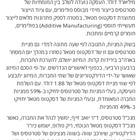
מיליארד דולר. העסקה נועדה לשלב בין המומחיות של
סטרטסיס בייצור מיידי מבוסס פולימרים, עם ציוד הייצור
מתוצרת דסקטופ מטאל, במטרה לספק פתרונות מלאים לייצור
תעשייתי תוספי (Additive Manufacturing) בפולימרים,
חומרים קרמיים ומתכות.
בשוק המניות, התגובה לפי שעה מתונה למדי: גם מניית
סטרטסיס וגם זו של דסקטופ מטאל נסחרו במהלך יום המסחר
בארה"ב בירידות קלות. המיזוג יושלם, להערכת החברות,
ברבעון הרביעי, בכפוף לאישורים הנדרשים. על-פי הסכם המיזוג
שאושר על-ידי הדירקטוריונים של שתי החברות, המיזוג יתבצע
לפי שווי מניית דסקטופ מטאל של 1.88 דולר. עם השלמת
העיסקה, בעלי המניות של סטרטסיס יחזיקו ב-59% ממניות
החברה המאוחדת, ובעלי המניות של דסקטופ מטאל יחזיקו
ב-49% מהמניות.
מנכ"ל סטרטסיס, ד"ר יואב זייף, ימשיך לנהל את החברה, כאשר
מנכ"ל דסקטופ מטאל הנוכחי, ריק פולופ, ישמש כיו"ר
הדירקטוריון, שיורכב שווה-בשווה מנציגים של סטרטסיס ושל