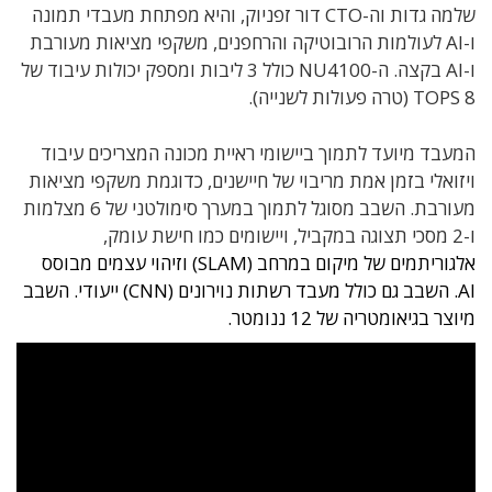
שלמה גדות וה-CTO דור זפניוק, והיא מפתחת מעבדי תמונה
ו-AI לעולמות הרובוטיקה והרחפנים, משקפי מציאות מעורבת
ו-AI בקצה. ה-NU4100 כולל 3 ליבות ומספק יכולות עיבוד של
8 TOPS (טרה פעולות לשנייה).
המעבד מיועד לתמוך ביישומי ראיית מכונה המצריכים עיבוד
ויזואלי בזמן אמת מריבוי של חיישנים, כדוגמת משקפי מציאות
מעורבת. השבב מסוגל לתמוך במערך סימולטני של 6 מצלמות
ו-2 מסכי תצוגה במקביל, ויישומים כמו חישת עומק,
אלגוריתמים של מיקום במרחב (SLAM) וזיהוי עצמים מבוסס
AI. השבב גם כולל מעבד רשתות נוירונים (CNN) ייעודי. השבב
מיוצר בגיאומטריה של 12 ננומטר.