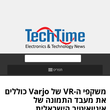
תפריט
משקפי ה-VR של Varjo כוללים
את מעבד התמונה של
איניואיטיב הישראלית