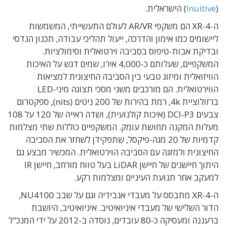
(
Inuitive
) הישראלית.
ה-XR-4 הם משקפי AR/VR לעולם התעשייתי, המשמשות
ליישומים כמו אימון והדרכה, ייעול תהליכי עבודה, תכנון הנדסי
ובדיקת אבות-טיפוס בסביבה וירטואלית וסימולציות.
המשקפיים, שעלותם כ-4,000 אירו, שמים דגש על האיכות
הוויזואלית ומיזוג טבעי בין הסביבה החיצונית למציאות
הווירטואלית. הם מורכבים משני מסכי תצוגה מיני-LED
ברזולוציית 4k, רמת בהירות של 200 ניטים (nits), ספקטרום
צבעים DCI-P3 (איכות קולנועית), ושדה ראייה של 120 על 108
מעלות המקנה תחושת עומק. המשקפיים כוללות שתי מצלמות
קדמיות של 20 מגה-פיקסל, שתפקידן לשחזר את הסביבה
החיצונית ולמזגה עם הסביבה הוירטואלית. המכשיר מבצע גם
היתוך חיישנים של חיישן LiDAR בעל טווח מורחב, חיישן IR
למעקב אחר תנועת העיניים ומצלמות רקע.
ה-XR-4 מתבסס על מעבדי אנבידיה וגם על שבב NU4100,
הדור השלישי של מעבדי איניואיטיב. איניואיטיב, היושבת
ברעננה ומעסיקה כ-80 עובדים, נוסדה ב-2012 על ידי המנכ"ל