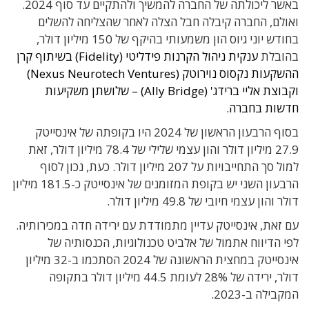
באשר ליכולתה של החברה להמשיך ולהתקיים עד סוף 2024.
ואולם, החברה קיבלה חבל הצלה לאחר שהצליחה להשלים
בחודש יוני גיוס הון משמעותי בהיקף של 150 מיליון דולר,
בהובלת
ענקית ניהול הקרנות פידליטי (Fidelity) בשיתוף קרן
ההשקעות נקסוס נוירוטק (Nexus Neurotech Ventures)
וקבוצת אליי ברידג' (Ally Bridge) – שלושתן משקיעות
חדשות בחברה.
בסוף הרבעון הראשון של 2024 היו בקופתה של אינסייטק
27.9 מיליון דולר והון עצמי שלילי של 78.4 מיליון דולר, זאת
למול סך התחייבויות על 207 מיליון דולר. כעת, נכון לסוף
הרבעון השני יש בקופת המזומנים של אינסייטק כ-181.5 מיליון
דולר והון עצמי חיובי של 49.8 מיליון דולר.
עם זאת, אינסייטק עדיין מתמודדת עם ירידה חדה במכירותיה.
לפי הדיווח אתמול של אלביט טכנולוגיות, הכנסותיה של
אינסייטק במחצית הראשונה של 2024 הסתכמו ב-32 מיליון
דולר, ירידה של 28% לעומת 44.5 מיליון דולר בתקופה
המקבילה ב-2023.