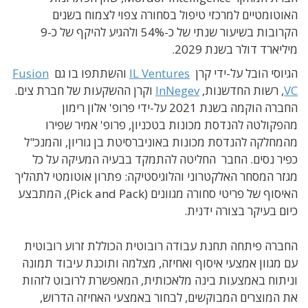
האוטומטיים למרכזי טיפול בסחורה צפוי לצמוח בשנים
הקרובות בשיעור שנתי של כ-54% ולהגיע להיקף של כ-9
מיליארד דולר בשנת 2029.
הגיוסי הובל על-ידי קרן
IL Ventures
והשתתפו בו גם
Fusion
VC
, רשות החדשנות,
InNegev
וקרן ההשקעות של חברת צים.
החברה הוקמה בשנת 2021 על-ידי פרופ' אלון רימון
מהפקולטה להנדסת מכונות בטכניון, פרופ' אמיר שפירו
מהמחלקה להנדסת מכונות באוניברסיטת בן גוריון, והמנכ"ל
כפיר נסים. החבר החליטה להתמקד בבעיה המעיקה על כל
מגזר המסחר האלקטרוני והלוגיסטיקה: פתרון אוטומטי לתהליך
האיסוף של פריטי סחורה מגוונים (Pick and Pack), המתבצע
כיום בעיקר בצורה ידנית.
החברה פיתחה תחנת עבודה רובוטית הכוללת זרוע רובוטית
עם מגוון אמצעי איסוף ואחיזה, מצלמה ותוכנת עיבוד תמונה
וניתוח באמצעות בינה מלאכותית, המאפשרת לרובוט לזהות
את המוצרים המבוקשים, לבחור באמצעי האחיזה הדרוש,