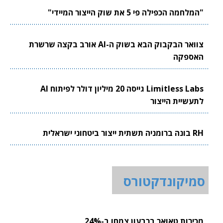
"המלחמה הכפילה פי 5 את שוק הייצור המיידי"
צוואר הבקבוק הבא בשוק ה-AI אורב בקצה שרשרת
האספקה
Limitless Labs גייסה 20 מיליון דולר לפיתוח AI
לתעשיית הייצור
RH בונה ברומניה תשתית ייצור ביטחוני ישראלית
סמיקונדקטורס
מכירות טאואר ברבעון צמחו ב-24%