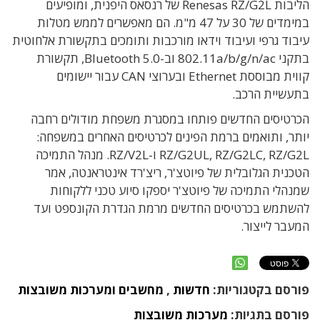
הליבות Renesas RZ/G2L של רנסאס היפנית, ומופיעים
במימדים של 30 על 47 מ"מ. הם מאפשרים לממש מטלות
עיבוד גרפי ועיבוד וידאו מורכבות ותומכים בתקשורת אלחוטית
בתקני 802.11a/b/g/n/ac וב-Bluetooth 5.0, תקשורת
קווית מבוססת Ethernet ובערוצי CAN עבור יישומים
בתעשיית הרכב.
הכרטיסים החדשים פותחו במסגרת משפחת מודולים רחבה
יותר, ותואמים ברמת הפינים לכרטיסים האחרים במשפחה:
RZ/G2UL, RZ/G2LC, RZ/G2L ו-RZ/V2L. מנהל התמיכה
הטכנית הגלובלית של פיוטצ'ר, ריצ'רד אינטראנטה, אמר
שמנהלי התמיכה של פיוטצ'ר יספקו סיוע טכני ללקוחות
להשתמש בכרטיסים החדשים מרמת הגדרת הקונספט ועד
המעבר לייצור.
פורסם בקטגוריות:
חדשות
,
מחשבים ומערכות משובצות
פורסם בתגיות:
מערכות משובצות