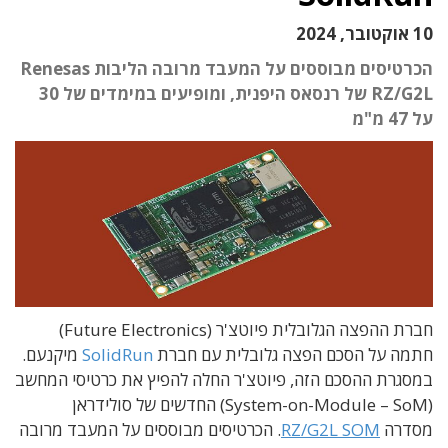
10 אוקטובר, 2024
הכרטיסים מבוססים על המעבד מרובה הליבות Renesas
RZ/G2L של רנסאס היפנית, ומופיעים במימדים של 30
על 47 מ"מ
חברת ההפצה הגלובלית פיוטצ'ר (Future Electronics)
חתמה על הסכם הפצה גלובלית עם חברת
SolidRun
מיקנעם.
במסגרת ההסכם הזה, פיוטצ'ר החלה להפיץ את כרטיסי המחשב
(System-on-Module – SoM) החדשים של סולידראן
מסדרה
RZ/G2L SOM
. הכרטיסים מבוססים על המעבד מרובה