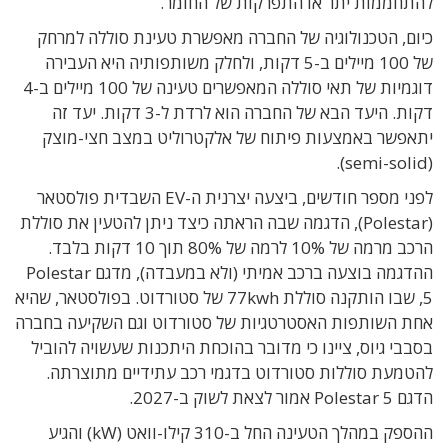
להתחממות יתר או התפרקות של החומר.
כיום, הטכנולוגיה של החברה מאפשרת טעינת סוללה למרחק
של 100 מיילים ב-5 דקות, ולחלק משותפותיה היא העבירה
דוגמיות של תאי סוללה המאפשרים טעינה של 100 מיילים ב-4
דקות. היעד הבא של החברה הוא לרדת ל-3 דקות. יעד זה
יתאפשר באמצעות פיתוח של אלקטרוליט במצב חצי-מוצק
(semi-solid).
לפני מספר חודשים, ביצעה יצרנית ה-EV השבדית פולסטאר
(Polestar), הדגמה שבה הראתה כיצד ניתן להטעין את סוללת
הרכב מרמה של 10% לרמה של 80% תוך 10 דקות בלבד.
ההדגמה בוצעה ברכב אמיתי (ולא במעבדה), מדגם Polestar
5, שבו הותקנה סוללת 77kwh של סטורדוט. בפולסטאר, שהיא
אחת השותפות האסטרטגיות של סטורדוט וגם השקיעה בחברה
בסבבי גיוס, ציינו כי מדובר בהוכחת היתכנות שעשויה להוביל
להטמעת סוללות סטורדוט בדגמי רכב עתידיים מתוצרתה.
הדגם Polestar 5 אמור לצאת לשוק ב-2027.
ההספק במהלך הטעינה החל ב-310 קילו-וואט (kW) והגיע