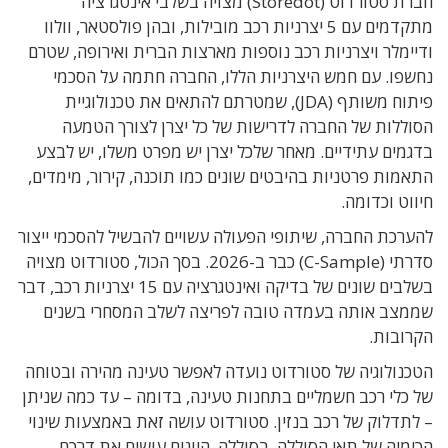
חברת סטורדוט (Storedot) מצויה בשלבי אינטגרציה
מתקדמים עם 5 יצרניות רכב מובילות, ובהן פולסטאר, וולוו
ודיימלר ויצרניות רכב נוספות מארצות הברית ואירופה, שטרם
נחשפו. עם חמש היצרניות הללו, החברה חתמה על הסכמי
פיתוח משותף (JDA), שמטרתם להתאים את טכנולוגיית
הסוללות של החברה לדרישות של כל יצרן לצורך הטמעה
בדגמים עתידיים. מאחר שלכל יצרן יש מפרט משלו, יש לבצע
התאמות פרטניות בהיבטים שונים כמו תוכנה, קירור, מימדים,
חיווט וכדומה.
להערכת החברה, שיתופי הפעולה עשויים להבשיל להסכמי ייצור
סדרתי (C-Sample) כבר ב-2026. בסך הכול, סטורדוט מצויה
בשלבים שונים של בדיקה ואינטגרציה עם 15 יצרניות רכב, דבר
שממצב אותה בעמדה טובה לפריצה לשלב המסחרי בשנים
הקרובות.
הטכנולוגיה של סטורדוט נועדה לאפשר טעינה מהירה ובטוחה
של כלי רכב חשמליים בתחנות טעינה, בדומה – עד כמה שניתן
– לתדלוק של רכב בנזין. סטורדוט עושה זאת באמצעות שינוי
הכימיה של תאי הסוללה. בסוללה, היונים עושים את דרכם