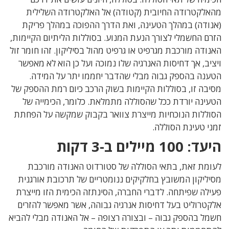
מהאלקטרודה החיובית (קטודה) אל האלקטרודה השלילית
(אנודה) במהלך הטעינה, ואת הדרך ההפוכה במהלך פריקת
הזרם החשמלי לצורך הנעת המנוע. בסוללות הליתיום הקיימות,
האנודה מורכבת מגרפיט או גרפיט מהול בסיליקון. זהו חומר זול
ויציב, אך דחיסות האנרגיה שלו נמוכה ועל כן הוא לא מאפשר
הטענה בהספק גבוה מבלי שהדבר יחממו יתר על המידה.
מסיבה זו, בסוללות הקיימות בשוק הרכב כיום רמת ההספק של
הטעינה יורדת ככל שהסוללה מתמלאת. כלומר, הכימייה של
הסוללות הנוכחיות מייצרת צוואר בקבוק שמקשה על הפחתת
זמני טעינת הסוללה.
היעד: 100 מיילים ב-3 דקות
לעומת זאת, בתאי הסוללה של סטורדוט האנודה מורכבת
מסיליקון המשובץ בחלקיקים ננומטריים של תרכובת אורגנית
פעילה שפיתחה. לדברי החברה, הסינתזה הכימית הזו מייצרת
אלקטרוליט בעל דחיסות אנרגיה גבוהה, אשר מאפשר להזרים
חשמל בהספק גבוה – ובצורה רצופה – אל האנודה מבלי להביא