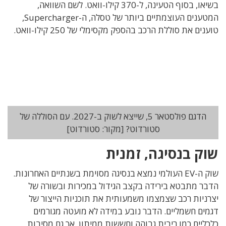
בשיאו, בסוף הטעינה, ל-370 קילו-וואט. לשם השוואה,
המטענים העוצמתיים ביותר של טסלה, ה-Supercharger,
טוענים את סוללת הרכב בהספק מקסימלי של 250 קילו-וואט.
הדגם פולסטאר 5, שייצא לשוק ב-2027. עם הסוללה של
סטורדוט? [מקור: סטורדוט]
שוק בנסיגה, זמנית
שוק ה-EV העולמי נמצא בנסיגה מסוימת בשנתיים האחרונות.
הדבר מתבטא בירידה בקצב הגידול במכירות ובשורה של
יצרניות רכב שצמצמו משמעותית את תוכניות הייצור של
דגמים חשמליים. הדבר נובע במידה לא מועטה מגורמים
כלכליים כמו ריבית גבוהה וחששות ממיתון, אך גם מסיבות