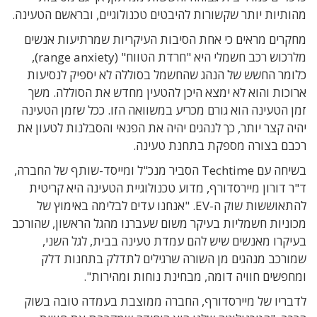
מהותיות יותר שקשורות להיבטים טכנולוגיים, ובראשם הטעינה.
מחקרים מראים כי אחת הסיבות העיקריות שמרתיעות אנשים
מלרכוש רכב חשמלי היא "חרדת הטווח" (range anxiety),
כלומר החשש של הנהג שהחשמל בסוללה לא יספיק לנסיעות
ארוכות והוא לא ימצא היכן להטעין מחדש את הסוללה. משך
זמן הטעינה הוא גורם מכריע במשוואה הזו. ככל שזמן הטעינה
יהיה קצר יותר, כך לנהגים יהיה את הפנאי והסבלנות לטעון את
רכבם בצורה מספקת בתחנת טעינה.
בשיחה עם Techtime הסביר מנכ"ל ומייסד-שותף של החברה,
ד"ר דורון מיירסדורף, מדוע טכנולוגיית הטעינה היא קריטית
להתאוששות שוק ה-EV. "אנחנו עדים לבלימה באימוץ של
מכוניות חשמליות בעיקר משום שעברנו מהגל הראשון, שהורכב
בעיקרו מאנשים שיש להם עמדת טעינה בבית, לגל השני,
שמורכב מנהגים מן השורה שרגילים לתדלק בתחנות דלק
ומחפשים חוויה דומה, מבחינת נוחות ומהירות".
לדבריו של מיירסדורף, החברה ממוצבת בעמדה טובה בשוק