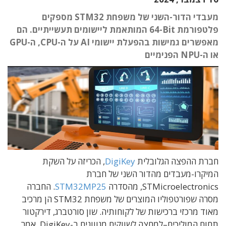
מעבדי הדור-השני של משפחת STM32‏ מספקים
פלטפורמת Bit‏-64‏ המותאמת ליישומים תעשייתיים. הם
או ה-NPU הפנימיים
חברת ההפצה הגלובלית
DigiKey
‏,
הכריזה על השקת
המיקרו-מעבדים מהדור השני של חברת
STMicroelectronics, מהסדרה
STM32MP25‏‏
. החברה
מסרה שפורטפוליו המוצרים של משפחת STM32 הן מרכיב
מאוד מרכזי ברכישות של לקוחותיה.
שון סורטברג
,
דירקטור
תחום
ה
מוליכים
–
למחצה לשווקים מגווונים ב-
DigiKey, אמר