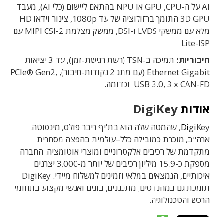
AI על ה-CPU‏, GPU‏ או NPU בהתאם ליישום (כלי AI), מעבד
3D GPU התומך ברזולוציה של עד 1080p, צינור וידאו HD
מלא עם ממשקי LVDS ו-DSI, ממשק מצלמת MIPI CSI-2 עם
Lite-ISP‏
חיבוריות:
תמיכה ב-TSN (רשת רגישת-זמן), עד 3 יציאות
Ethernet Gigabit (עם מתג 2 נקודות-חיבור), PCIe® Gen2,
USB 3.0, 3 x CAN-FD וכדומה.
אודות
DigiKey
giKey,
Di
שהמטה שלה הוא בת
'
יף ריבר פולס
,
מינסוטה
,
ארה
"
ב
,
מוכרת כמובילה כלל
–
עולמית בהפצה מסחרית
מתקדמת
של רכיבים אלקטרוניים ומוצרי אוטומציה
. החברה
מספקת כ
-15.9
מיליון רכיבים של יותר מ
-3,000
יצרנים
איכותיים,
הנמצאים במלאי וזמינים למשלוח מיידי
. DigiKey
תומכת גם במהנדסים
,
מתכננים
,
בונים ואנשי מקצוע בתחומי
הרכש והטכנולוגיה.