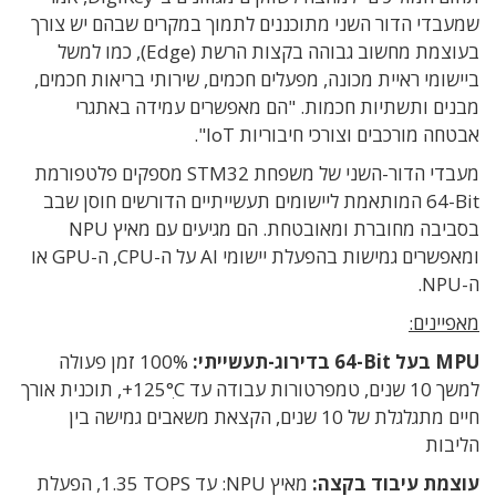
שמעבדי הדור השני
מתוכננים לתמוך במקרים שבהם יש צורך
בעוצמת מחשוב גבוהה בקצות הרשת (Edge), כמו למשל
ביישומי
ראיית מכונה
,
מפעלים חכמים
,
שירותי בריאות חכמים
,
מבנים ותשתיות חכמות. "הם מאפשרים עמידה ב
אתגרי
אבטחה מורכבים
וצורכי חיבוריות
IoT".
מעבדי הדור-השני של משפחת STM32‏ מספקים פלטפורמת
Bit‏-64‏ המותאמת ליישומים תעשייתיים הדורשים חוסן שבב
בסביבה מחוברת ומאובטחת. הם מגיעים עם מאיץ NPU
ומאפשרים גמישות בהפעלת יישומי AI על ה-CPU‏, ה-GPU‏ או
ה-NPU.
מאפיינים:
MPU‏ בעל Bit‏-64‏ בדירוג-תעשייתי:
%‏100‏ זמן פעולה
למשך 10 שנים, טמפרטורות עבודה עד C‏ִ°‏125‏+, תוכנית אורך
חיים מתגלגלת של 10 שנים, הקצאת משאבים גמישה בין
הליבות
עוצמת עיבוד בקצה:
מאיץ NPU: עד TOPS‏ 1.35‏, הפעלת