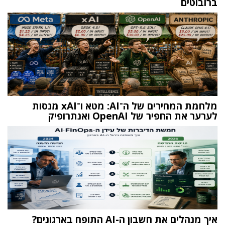
ברובוטים
מלחמת המחירים של ה־AI: מטא ו־xAI מנסות
לערער את החפיר של OpenAI ואנתרופיק
איך מנהלים את חשבון ה-AI התופח בארגונים?