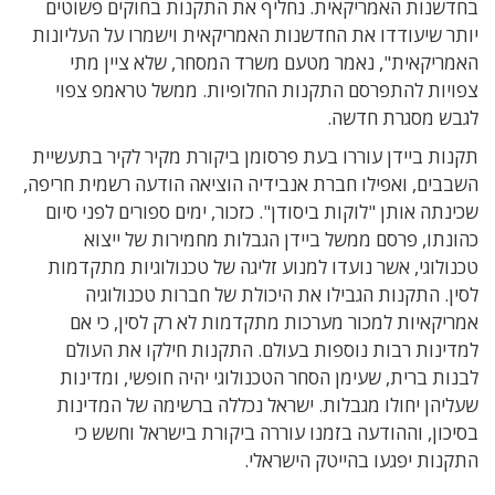
בחדשנות האמריקאית. נחליף את התקנות בחוקים פשוטים
יותר שיעודדו את החדשנות האמריקאית וישמרו על העליונות
האמריקאית", נאמר מטעם משרד המסחר, שלא ציין מתי
צפויות להתפרסם התקנות החלופיות. ממשל טראמפ צפוי
לגבש מסגרת חדשה.
תקנות ביידן עוררו בעת פרסומן ביקורת מקיר לקיר בתעשיית
השבבים, ואפילו חברת אנבידיה הוציאה הודעה רשמית חריפה,
שכינתה אותן "לוקות ביסודן". כזכור, ימים ספורים לפני סיום
כהונתו, פרסם ממשל ביידן הגבלות מחמירות של ייצוא
טכנולוגי, אשר נועדו למנוע זליגה של טכנולוגיות מתקדמות
לסין. התקנות הגבילו את היכולת של חברות טכנולוגיה
אמריקאיות למכור מערכות מתקדמות לא רק לסין, כי אם
למדינות רבות נוספות בעולם. התקנות חילקו את העולם
לבנות ברית, שעימן הסחר הטכנולוגי יהיה חופשי, ומדינות
שעליהן יחולו מגבלות. ישראל נכללה ברשימה של המדינות
בסיכון, וההודעה בזמנו עוררה ביקורת בישראל וחשש כי
התקנות יפגעו בהייטק הישראלי.