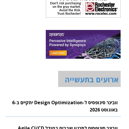
ארועים בתעשייה
וובינר סינופסיס ל-Design Optimization יתקיים ב-6
באוגוסט 2026
וובינר סינופסיס לתכנון שבבים במודל Agile CI/CD