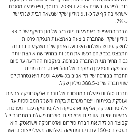
רובן לפירעון בשנים 2035 ו-2039. בנוסף, היא פרעה מסגרת
אשראי בהיקף של כ-5.1 מיליון שקל שנשאה רבית שנתי של
כ-7%.
הדבר התאפשר באמצעות גיוס בזק של הון בהיקף של כ-33
מיליון שקל, שהחברה ביצעה באמצעות הנפקה פרטית
למשקיעים שהושלמה השבוע. האמון של המשקיעים בחברה
התבצט בכך שהם רכשו את המניות במחיר שהוא קצת יותר
גבוה מחיר מניות החברה בבורסה. בעקבות ההודעה על סיום
ההנפקה והפרעון המוקדם של ההלוואות, ירדה מניית
החברה בבורסה של תל אביב בכ-4.6% וכעת היא נסחרת לפי
שווי חברה של כ-388.5 מיליון שקל.
חברת סולרום פועלת במתכונת של חברת אלקטרוניקה צבאית
ועוסקת בפיתוח וייצור מערכות בקרה וחשמל המבוססות על
אלקטרומכניקה, אלקטרואופטיקה ואלקטרוניקה עבור מערכות
צבאיות ימיות, אוויריות ויבשתיות. סולרום פועלת במתכונת של
קבוצה הכוללת את חברת סולרום ואלטרוניקה וישראטק. היא
מעסיקה כ-150 עובדים ומחזיקה בשלושה מפעלי ייצור: בראש