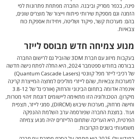
פינה, בכפר מסריק וביבנה. החברה מפתחת פתרונות לפי
הזמנה וגם מספקת שירותי פיתוח וייצור של מוצרים שונים,
בהם: מערכות קשר, פיקוד ושליטה, ויחידות אספקת כוח
צבאיות.
מנוע צמיחה חדש מבוסס לייזר
בעקבות מיזוג עם חברת 3DM שהוביל גם לרישום החברה
בבורסה בחודש ספטמבר 2024, היא החלה לפתח נישה חדשה
של רכיבי לייזר מפל קוונטי (Quantum Cascade Lasers)
למערכות צבאיות, שהם לייזרי מוליכים למחצה המייצרת קרינה
אינפרה אדומה בתחום הבינוני והרחוק (אורכי גל של 3.8-12
מיקרון). הטכנולוגיה הזו מתאימה ליישומים דוגמת זיהוי מטרות,
וחישה מרחוק, מערכות שיבוש (DIRCM), סמני לייזר, תצפית
ועוד. במצגת החברה שפורסמה ערב השלמת ההנפקה
הפרטית, היא העריכה שתחום הלייזרים יהיה מנוע צמיחה
משמעותי בשנים הקרובות.
בחודש יולי 2025 היא חתמה על הסכם מסגרת עם חברה