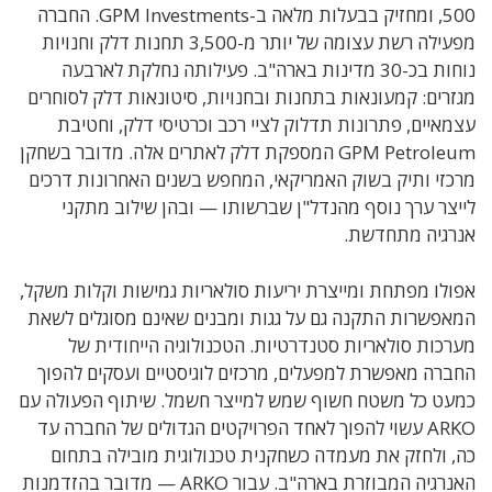
500, ומחזיק בבעלות מלאה ב-GPM Investments. החברה
מפעילה רשת עצומה של יותר מ-3,500 תחנות דלק וחנויות
נוחות בכ-30 מדינות בארה"ב. פעילותה נחלקת לארבעה
מגזרים: קמעונאות בתחנות ובחנויות, סיטונאות דלק לסוחרים
עצמאיים, פתרונות תדלוק לציי רכב וכרטיסי דלק, וחטיבת
GPM Petroleum המספקת דלק לאתרים אלה. מדובר בשחקן
מרכזי ותיק בשוק האמריקאי, המחפש בשנים האחרונות דרכים
לייצר ערך נוסף מהנדל"ן שברשותו — ובהן שילוב מתקני
אנרגיה מתחדשת.
אפולו מפתחת ומייצרת יריעות סולאריות גמישות וקלות משקל,
המאפשרות התקנה גם על גגות ומבנים שאינם מסוגלים לשאת
מערכות סולאריות סטנדרטיות. הטכנולוגיה הייחודית של
החברה מאפשרת למפעלים, מרכזים לוגיסטיים ועסקים להפוך
כמעט כל משטח חשוף שמש למייצר חשמל. שיתוף הפעולה עם
ARKO עשוי להפוך לאחד הפרויקטים הגדולים של החברה עד
כה, ולחזק את מעמדה כשחקנית טכנולוגית מובילה בתחום
האנרגיה המבוזרת בארה"ב. עבור ARKO — מדובר בהזדמנות