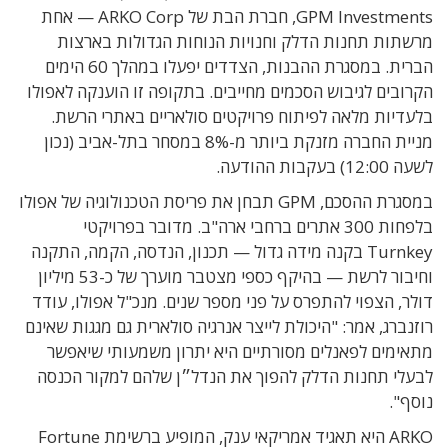
GPM Investments, חברת הבת של ARKO Corp — אחת
מרשתות תחנות הדלק וחנויות הנוחות הגדולות בארצות
הברית. במסגרת ההבנות, הצדדים יפעלו במהלך 60 הימים
הקרובים לגיבוש הסכמים מחייבים. בתקופה זו הוענקה לאפולו
בלעדיות מלאה לפיתוח פרויקטים סולאריים באתרי הרשת.
מניית החברה מזנקת ביותר מ-8% במסחר בתל-אביב (נכון
לשעה 12:00) בעקבות ההודעה.
במסגרת ההסכם, GPM תבחן את פריסת הטכנולוגיה של אפולו
בלפחות 300 אתרים ברחבי ארה"ב. מדובר בפרויקטי
Turnkey בקנה מידה גדול — תכנון, הנדסה, הקמה, התקנה
וחיבור לרשת — בהיקף כספי מצטבר מוערך של כ-53 מיליון
דולר, הצפוי להתפרס על פני מספר שנים. מנכ"ל אפולו, עודד
רוזנברג, אמר: "היכולת לייצר אנרגיה סולארית גם מגגות שאינם
מתאימים לפאנלים מסורתיים היא יתרון משמעותי שיאפשר
לבעלי תחנות הדלק להפוך את הנדל״ן שלהם למקור הכנסה
נוסף".
ARKO היא תאגיד אמריקאי ענק, המופיע ברשימת Fortune