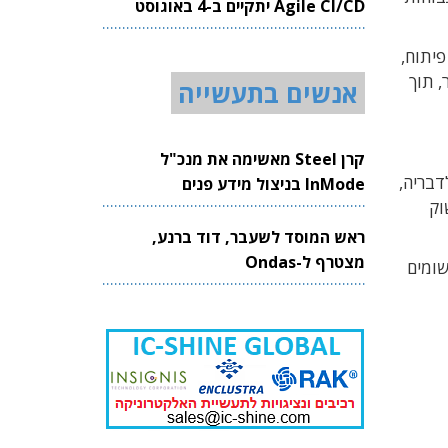
Agile CI/CD יתקיים ב-4 באוגוסט
2026
פיתוח,
, תוך
אנשים בתעשייה
קרן Steel מאשימה את מנכ"ל
 שיאפשרו להן להתמודד עם דרישות הולכות ומורכבות של ביצועים, הספק ו־Form Factor. לדבריה,
InMode בניצול מידע פנים
וק
ראש המוסד לשעבר, דוד ברנע,
מצטרף ל-Ondas
 ליישומים