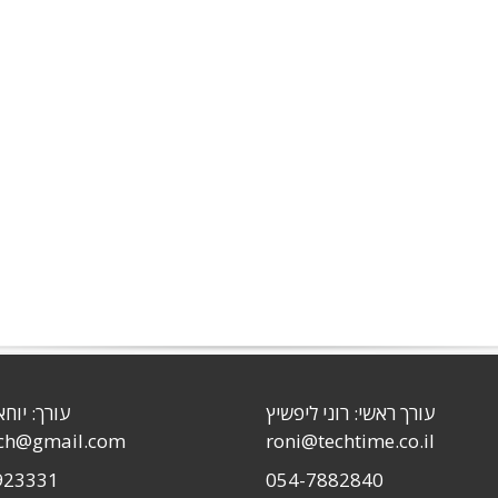
עורך ראשי: רוני ליפשיץ
עורך: יוחא
sch@gmail.com
roni@techtime.co.il
923331
054-7882840