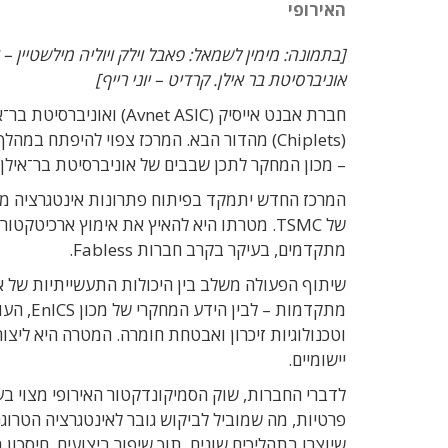
האירופי
[בתמונה: מימין לשמאל: פאבל וילק ויוליה מילשטיין – 
אוניברסיטת בר אילן. קרדיט – יוני רייף]
חברת אבנט אייסיק ( ASIC
– מכון המחקר לתכן שבבים של אוניברסיטת בר־אילן.
של TSMC. מטרתו היא להאיץ את אימוץ ארכיט
מתקדמים, בעיקר בקרב חברות Fabless.
וטכנולוגיות זיכרון ואבטחת חומרה. המטרה היא לי
יישומיים.
לדברי החברות, שוק הסמיקונדקטור האירופי מצוי ב
פרטיות, מה שמוביל לביקוש גובר לאינטגרציה הטרו
שיוצרו בתהליכים שונים, תוך שיפור ביצועים, חיסכון 