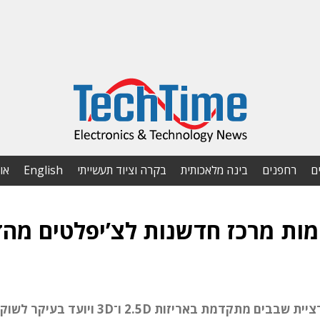
ם
רחפנים
בינה מלאכותית
בקרה וציוד תעשייתי
English
או
ימות מרכז חדשנות לצ’יפלטים מהד
המרכז, שייפתח ב-2026, יתמקד בפיתוח אינטגרציית שבבים מתקדמת באריזות 2.5D ו־3D ויועד בעיקר לשוק