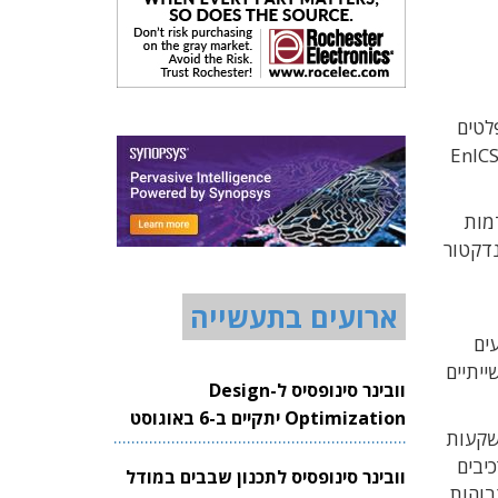
יפלטים
Chiple) מהדור הבא. המרכז צפוי להיפתח במהלך שנת 2026 ויפעל באתר החברה, תוך שיתוף פעולה הדוק עם מכון EnICS
צור מתקדמות
נדקטור
ארועים בתעשייה
ות ביצועים
ייתיים
וובינר סינופסיס ל-Design
Optimization יתקיים ב-6 באוגוסט
השקעות
2026
יבים
וובינר סינופסיס לתכנון שבבים במודל
גבוהות