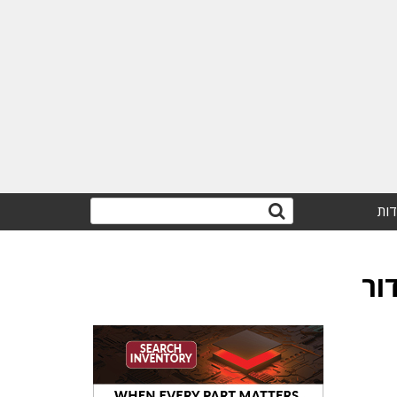
דות
ור