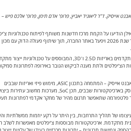
אבנט אייסיק. ד"ר ליאוניד יאביץ, פרופ' אדם תימן, פרופ' אלכס פיש –
Avnet) ואוניברסיטת בר־אילן הודיעו על הקמת מרכז חדשנות משותף לפיתוח טכנולוגיות צ’
(ts
המרכז החדש יתמקד בפיתוח פתרונות אינטגרציה מתקדמים באריזות 2.5D ו־3D, המבוססים על טכנולוגיות יי
קטורות הצ’יפלטים ולתת מענה לביקוש הגובר באירופה לפתרונות סמיקו
שיתוף הפעולה משלב בין היכולות התעשייתיות של אבנט אייסיק – המתמחה בתכנון ASIC, מימוש פיזי ואריזות שבבים
מתקדמות – לבין הידע המחקרי של מכון EnICS, העוסק בארכיטקטורות שבבים, תכן SoC, מערכות מחשוב עתיר
צור פלטפורמה שתאפשר תרגום מהיר של מחקר אקדמי לפתרונות תעש
עיצומו של תהליך התרחבות, בין היתר על רקע יוזמות ממשלתיות ו
גנית מתקדמת. ארכיטקטורות מבוססות צ’יפלטים מאפשרות לשלב רכ
בהספק וגמישות תכנונית – יתרונות מרכזיים בעידן של עלויות ייצור 