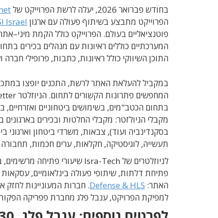
בחודש פברואר
2026,
יעלה לרשת הפרוייקט של
net
הפרוייקט מתבצע בשיתוף פעולה עם ארגון
 Israel
פוטנציאליים בעולם
.
הפרוייקט כולל הקמת מיני
–
אתר 
המערכתיים כוללים ראיונות עם מנהלים בכירים בתחו
התוכן השיווקי כולל ראיונות
,
כתבות
,
פרופילי חברה ו
במקביל להעלאת האתר לרשת
,
התכנים יופצו במתכונ
המחפשים פתרונות הקשורים לתחום
.
הניוזלטר
tter
בתחום הכטב
"
מים
,
בשימושים ביטחוניים ואזרחיים
,
בה
מקבלי הניולזטר
:
מקבלי החלטות ובכירים בארגונים ב
בסקנדינביה ועוד
),
צבאות
,
משרדי ביטחון וארגוני בי
תעשייה
,
לוגיסטיקה
,
חקלאות
,
ערים חכמות
,
תחבורה 
לניוזלטרים של
Isra-Tech
שיעורי פתיחה מרשימים
,
ב
פתיחת דלתות
,
שיתופי פעולה בינלאומיים
,
עסקאות ו
האתר
:
Defense & HLS
.
חברות המעוניינות לחזק את
למפיקת הפרויקט
,
ענבל פלג מחברת פפריקה הפקות
לפרטים נוספים
:
ענבל פלג
,
130