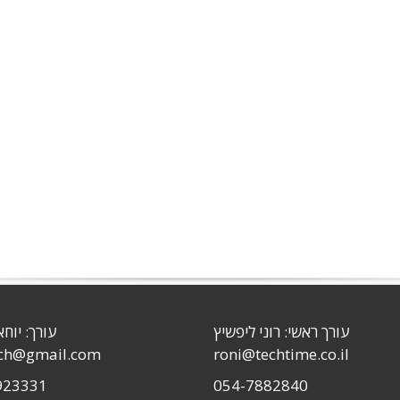
עורך ראשי: רוני ליפשיץ
עורך: יוחא
sch@gmail.com
roni@techtime.co.il
923331
054-7882840