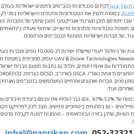
Isra-Tech.
לקידום טכנולוגיות כטב
"
מים ורחפנים ישראליות בעולם
.
AUVSI
,
במטרה להציג את הטכנולוגיות והיכולות הישראליות בפני לקו
שבו יתפרסם תוכן מערכתי אובייקטיבי ותוכן שיווקי של החברות
.
הת
ם
,
חשיפת טכנולוגיות ופתרונות חדשניים
,
שיתופי פעולה בינלאומיים 
עוד
,
של חברות ישראליות מתחומי הכטב
"
מים והרחפנים
.
ת של ניוזלטר ייעודי שיישלח ישירות לכ
-10,000
גופים וחברות בעו
UAV & Drone Technologies Newsle
יעסוק ספציפית במגמות מר
תמודדות עם איומי רחפנים
,
ויכלול גם כתבות מטעם חברות ישראלי
יטחוניים
(
דוגמת נאט
"
ו
, DSCA
בארה
"
ב
, DCSD
בצרפת
, NORDEFCO
טחון פנים
,
חברות וארגונים אזרחיים המשתמשים בכטב
"
מים
(
אנרגיה
ואחרים
)
ועוד
.
טווח של
52%-67% ,
והם כבר הוכיחו את עצמם ביצירת חיבורים עס
פיילוטים
–
גם בתחומים ביטחוניים ורגישים
.
מצב לינק לפרוייקט הקו
 השיווק שלהן בזירה הבינלאומית – מוזמנות לפנות לקבלת פרטים 
.
inbal@paprikap.com
, 052-3232