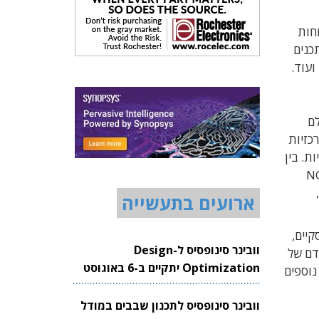
חות
כנים
ועוד
.
לם
כזיות
ות
.
בין
,
ארועים בתעשייה
קיים
,
וובינר סינופסיס ל-Design
דם של
Optimization יתקיים ב-6 באוגוסט
נוספים
2026
וובינר סינופסיס לתכנון שבבים במודל