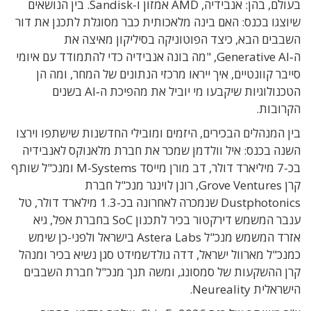
בעולם, בהן: אנבידיה, AMD אמזון ו-Sandisk. בין הנושאים
שיוצגו בכנס: האם בינה מלאכותית כבר מסוגלת לתכנן את דור
השבבים הבא, כיצד הפוטוניקה בסיליקון מאיצה את
ה‑Generative AI, "מה בונה אנבידיה כדי להתמודד עם איומי
סייבר קוונטיים, איך ייראו מרכזי הנתונים של המחר, ומה הן
הטכנולוגיות שיקבעו מי יוביל את מהפיכת ה‑AI בשנים
הקרובות.
בין המנהלים הבכירים, היזמים ומובילי החדשנות שישתפו וירצו
השנה בכנס: איל וולדמן שמכר את חברת מלאנוקס לאנבידיה
בכ-7 מיליארד דולר, דב מורן מייסד M-Systems ומנכ"ל שותף
קרן Grove Ventures, רונן לוינגר מנכ"ל חברת
Dustphotonics שנמכרה לאחרונה בכ-1.3 מילארד דולר, טל
ענבר המשמש דירקטור בכיר לתכנון SoC בחברת אפל, גיא
אזרד המשמש מנכ"ל Astera Labs בישראל ולפני-כן שימש
כמנכ"ל מארוול ישראל, דדה גולדשמידט סגן נשיא בכיר ומנהל
קרן ההשקעות של סמסונג, ומשה תנך מנכ"ל חברת השבבים
הישראלית Neureality.