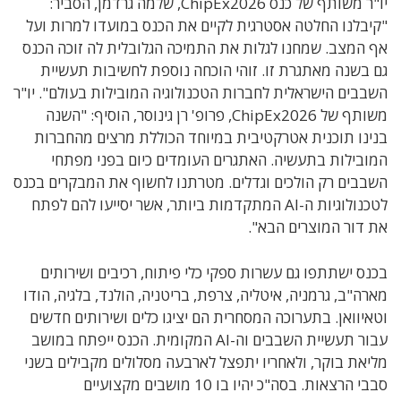
יו"ר משותף של כנס ChipEx2026, שלמה גרדמן, הסביר:
"קיבלנו החלטה אסטרגית לקיים את הכנס במועדו למרות ועל
אף המצב. שמחנו לגלות את התמיכה הגלובלית לה זוכה הכנס
גם בשנה מאתגרת זו. זוהי הוכחה נוספת לחשיבות תעשיית
השבבים הישראלית לחברות הטכנולוגיה המובילות בעולם". יו"ר
משותף של ChipEx2026, פרופ' רן גינוסר, הוסיף: "השנה
בנינו תוכנית אטרקטיבית במיוחד הכוללת מרצים מהחברות
המובילות בתעשיה. האתגרים העומדים כיום בפני מפתחי
השבבים רק הולכים וגדלים. מטרתנו לחשוף את המבקרים בכנס
לטכנולוגיות ה-AI המתקדמות ביותר, אשר יסייעו להם לפתח
את דור המוצרים הבא".
בכנס ישתתפו גם עשרות ספקי כלי פיתוח, רכיבים ושירותים
מארה"ב, גרמניה, איטליה, צרפת, בריטניה, הולנד, בלגיה, הודו
וטאיוואן. בתערוכה המסחרית הם יציגו כלים ושירותים חדשים
עבור תעשיית השבבים וה-AI המקומית. הכנס ייפתח במושב
מליאת בוקר, ולאחריו יתפצל לארבעה מסלולים מקבילים בשני
סבבי הרצאות. בסה"כ יהיו בו 10 מושבים מקצועיים