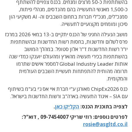
בהשתתפות כ-50 מרצים ומנחים. בכנס צפויים להשתתף
כ-1,500 מאנשי התעשייה בהם מהנדסים, מנהלי פיתוח,
סמנכ"לים, מנכ"לי חברות בתחום השבבים וה- AI משקיעי הון
סיכון ומומחים מקצועיים לתעשייה.
מושב הנעילה החגיגי של הכנס יתקיים ב-13 במאי 2026 במרכז
פרס לשלום וחדשנות, בחסות רשות החדשנות ובהשתתפות
יו"ר רשות החדשנות ד"ר אלון סטופל. במהלך המושב
בהשתתפות בכירי תעשיה מהארץ ומהעולם יוענקו כמדי שנה
אותות Global Industry Leader למספר אישים שתרמו
תרומה מהותית להתפתחות תעשיית השבבים העולמית
והמקומית.
כנס ChipEx2026 מאורגן ע"י חברת איי אס ג'י בע"מ בשיתוף
עם SIA – איגוד התעשיה בארה"ב ורשות החדשנות בישראל.
לצפיה בתוכנית הכנס:
הקליקו כאן
.
לפרטים נוספים: רוזי שריקי
09-7454007 ,
דוא
"
ל
:
rosie@asgltd.co.il