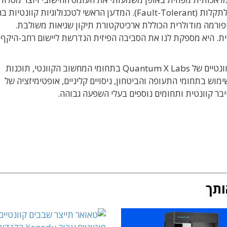
לעבר הפעלה בזמן אמת של קיוביטים לוגיים עמידים לתקלות (Fault-Tolerant). המדען הראשי לטכנולוגיות קו
פורמה מודולרית הכוללת ארכיטקטורת תיקון שגיאות משולבת.
ך משמעותית. היא מספקת לנו את הסביבה הפיזית הנדרשת ליישום רחב-היקף
הפלטפורמה החדשה מחזקת את תיק הפתרונות הקוונטיים של Quantum X Labs בתחומי המחשוב הקוונטי, תוכנות
ימוש בתחומי התעופה והביטחון, ניסויים קליניים, אופטימיזציה של
יבר קוונטית ותחומים נוספים בעלי השפעה גבוהה.
ותך