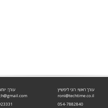
עורך ראשי: רוני ליפשיץ
עורך: יוחא
sch@gmail.com
roni@techtime.co.il
923331
054-7882840