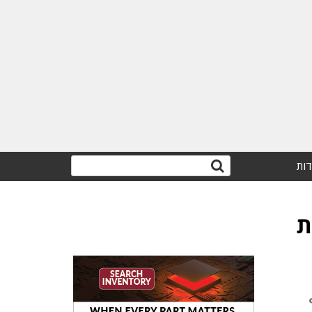
דות
לת