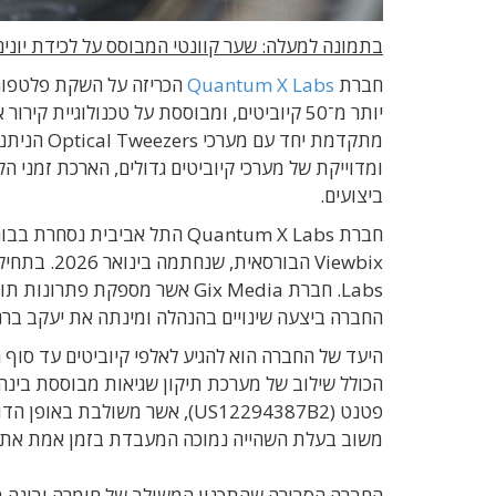
בתמונה למעלה: שער קוונטי המבוסס על לכידת יונים 
חברת
Quantum X Labs
יותר מ־50 קיוביטים, ומבוססת על טכנולוגיית
מתקדמת יח
ביצועים.
החברה ביצעה שינויים בהנהלה ומינתה את יעקב ברנס 
פטנט (US12294387B2), אשר משו
משוב בעלת השהייה נמוכה המעבדת בזמן אמת את ה
החברה הסבירה שהתכנון המשולב של חומרה ובינה מ