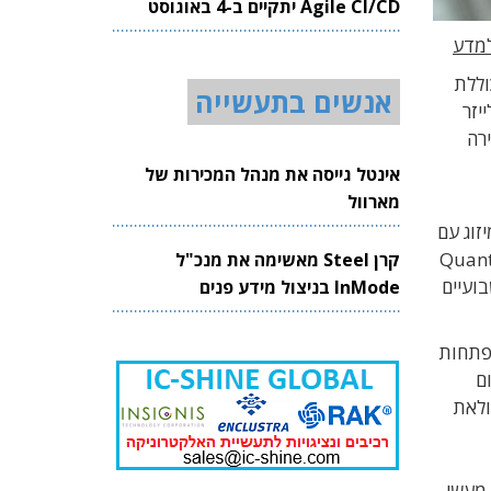
Agile CI/CD יתקיים ב-4 באוגוסט
2026
למדע
 מבוססת אטומים ניטרליים (Neutral Atom) הכוללת
אנשים בתעשייה
יזר
הירה
אינטל גייסה את מנהל המכירות של
מארוול
עקבות עסקת המיזוג עם
ש הושלם המהלך כאשר Viewbix שינתה את שמה ל-Quantum X
קרן Steel מאשימה את מנכ"ל
בכ-21% ממניותיה. לפני שבועיים
InMode בניצול מידע פנים
ת על מסלול התפתחות
כי רישום
לולאת
 מעשי