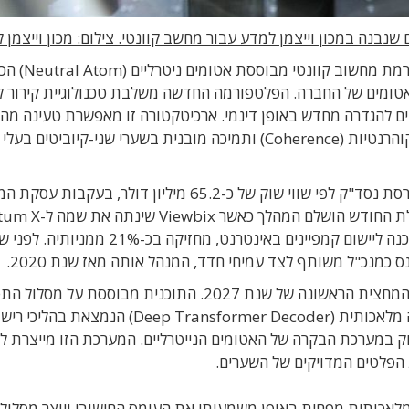
שנבנה במכון וייצמן למדע עבור מחשב קוונטי. צילום: מכון וייצמן 
הכריזה על השקת פלטפורמת מחשוב קוונטי
 קירור אטומים של החברה. הפלטפורמה החדשה משלבת טכנולוגיית קירור לי
ד עם מערכי Optical Tweezers הניתנים להגדרה מחדש באופן דינמי. ארכיטקטורה זו מאפשרת טעינה מ
ומדוייקת של מערכי קיוביטים גדולים, הארכת זמני הקוהרנטיות (Coherence) ותמיכה מובנית בשערי שני-קיוביטים בעלי
חברת Quantum X Labs התל אביבית נסחרת בבורסת נסד"ק לפי שווי שוק של כ-65.2 מיליון דולר, ב
Viewbix הבורסאית, שנחתמה בינואר 2026. בתחילת החוד
Labs. חברת Gix Media אשר מספקת פתרונות תוכנה ליישום קמפיינים באינטרנט, מחזיקה 
כמנכ"ל משותף לצד עמיחי חדד, המנהל אותה מאז שנת 2020.
היעד של החברה הוא להגיע לאלפי קיוביטים עד סוף המחצית הראשונה של שנת 2027. התוכנית מבוסס
הכולל שילוב של מערכת תיקון שגיאות מבוססת בינה מלאכותית (Deep Transformer Decoder) הנמצאת בהלי
לבת באופן הדוק במערכת הבקרה של האטומים הנייטרליים. המערכת הזו מייצרת 
פלטים המדויקים של השערים.
לאכותית מפחית באופן משמעותי את העומס החישובי ויוצר מסלול