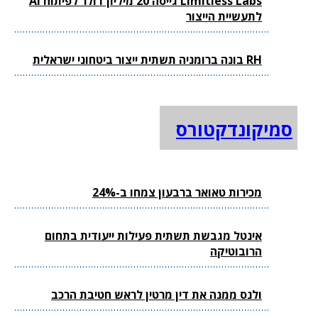
Limitless Labs גייסה 20 מיליון דולר לפיתוח AI
לתעשיית הייצור
RH בונה ברומניה תשתית ייצור ביטחוני ישראלית
סמיקונדקטורס
מכירות טאואר ברבעון צמחו ב-24%
אינטל מגבשת תשתית פעילות ייעודית בתחום
הרובוטיקה
ולנס ממנה את דין מרטין לראש חטיבת הרכב