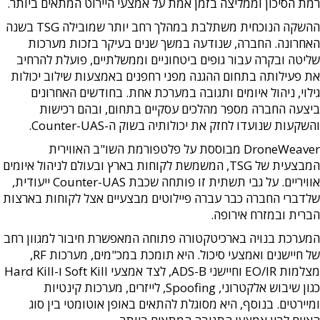
רמת הסיכון וממליצה בזמן אמת על אמצעי היירוט המתאים ביותר.
ההשקה הנוכחית משתלבת במהלך רחב יותר שמובילה TSG בשנה
האחרונה. החברה, שנודעה במשך שנים בעיקר בזכות מערכות
שליטה ובקרה עבור גופים ביטחוניים וממשלתיים, פועלת להרחיב
את פעילותה בתחום ההגנה מפני רחפנים באמצעות שילוב יכולות
גילוי, ניהול איומים ותגובה במערכת אחת. בחודשים האחרונים
ביצעה החברה מספר מהלכים עסקיים בתחום, ובהם רכישות
והשקעות שנועדו לחזק את יכולותיה בשוק ה-Counter-UAS.
DroneWeaver מבוססת על פלטפורמת השו"ב האווירית
המבצעית של TSG, המשמשת לקוחות בארץ ובעולם לניהול איומים
אוויריים. על גבי תשתית זו פותחה שכבת Counter-UAS ייעודית,
שלדברי החברה כבר עברה פיילוטים מבצעיים אצל לקוחות בארצות
הברית ובמזרח אירופה.
המערכת בנויה בארכיטקטורה פתוחה המאפשרת חיבור למגוון רחב
של חיישנים ואמצעי סיכול. היא תומכת במכ"מים, מערכות RF,
מצלמות EO/IR וחיישני ADS-B, לצד אמצעי Soft Kill ו-Hard Kill
כגון שיבוש אלקטרוני, Spoofing, לייזרים, מערכות קינטיות
ומיירטים. בנוסף, היא מסוגלת להתאים באופן אוטומטי בין סוג