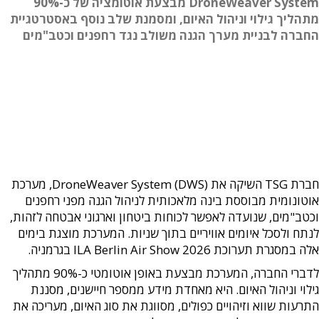
DroneWeaver System מבצעת אוטומציה של כ-90%
מתהליך גילוי וניהול האיום, ומסמנת שלב נוסף באסטרטגיית
החברה לבניית מערך הגנה משולב נגד רחפנים וכטב"מים
חברת TSG השיקה את DroneWeaver System (DWS), מערכת
אוטונומית מבוססת בינה מלאכותית לניהול הגנה מפני רחפנים
וכטב"מים, שנועדה לאפשר לכוחות ביטחון וארגוני אבטחה לזהות,
לנתח ולסכל איומים אוויריים בתוך שניות. המערכת מוצגת בימים
אלה במסגרת תערוכת ILA Berlin Air Show 2026 בגרמניה.
לדברי החברה, המערכת מבצעת באופן אוטומטי כ-90% מתהליך
גילוי וניהול האיום. היא מאחדת מידע ממספר חיישנים, מסננת
התרעות שווא וזיהויים כפולים, מסווגת את סוג האיום, מעריכה את