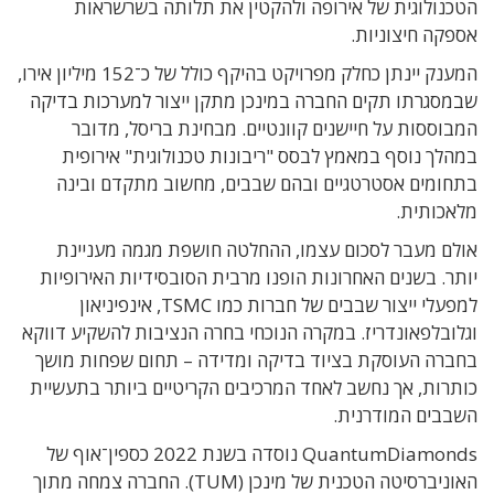
הטכנולוגית של אירופה ולהקטין את תלותה בשרשראות
אספקה חיצוניות.
המענק יינתן כחלק מפרויקט בהיקף כולל של כ־152 מיליון אירו,
שבמסגרתו תקים החברה במינכן מתקן ייצור למערכות בדיקה
המבוססות על חיישנים קוונטיים. מבחינת בריסל, מדובר
במהלך נוסף במאמץ לבסס "ריבונות טכנולוגית" אירופית
בתחומים אסטרטגיים ובהם שבבים, מחשוב מתקדם ובינה
מלאכותית.
אולם מעבר לסכום עצמו, ההחלטה חושפת מגמה מעניינת
יותר. בשנים האחרונות הופנו מרבית הסובסידיות האירופיות
למפעלי ייצור שבבים של חברות כמו TSMC, אינפיניאון
וגלובלפאונדריז. במקרה הנוכחי בחרה הנציבות להשקיע דווקא
בחברה העוסקת בציוד בדיקה ומדידה – תחום שפחות מושך
כותרות, אך נחשב לאחד המרכיבים הקריטיים ביותר בתעשיית
השבבים המודרנית.
QuantumDiamonds נוסדה בשנת 2022 כספין־אוף של
האוניברסיטה הטכנית של מינכן (TUM). החברה צמחה מתוך