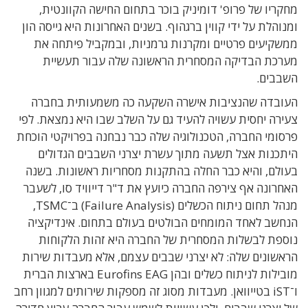
מחקריו של פרופ' דומיניק בוכר בתחום החישה הקוונטית,
ומנוהלת על ידי קווין ברגהוף. בשנים האחרונות היא גייסה הון
ממשקיעים פרטיים ומקרנות גרמניות, ובמקביל פיתחה את
מערכת הבדיקה המסחרית הראשונה שלה עבור תעשיית
השבבים.
העובדה שהנציבות אישרה השקעה כה משמעותית בחברה
צעירה יחסית עשויה להעיד גם על השלב שבו היא נמצאת. לפי
פרסומי החברה, הטכנולוגיה שלה כבר נבחנה בפרויקטי הוכחת
היתכנות אצל תשעה מתוך עשרת יצרני השבבים הגדולים
בעולם, והיא כבר החלה בהתקנות מסחריות ראשונות. בשנה
האחרונה אף צירפה החברה כיועץ את ד"ר דייוויד סו, לשעבר
מנהל תחום ניתוח הכשלים (Failure Analysis) ב־TSMC,
הנחשב לאחד המומחים הבולטים בעולם בתחום. אינדיקציה
נוספת לבשלות המסחרית של החברה היא זהות הלקוחות
הראשונים שלה: לא יצרני שבבים עצמם, אלא מעבדות שירות
מובילות לניתוח כשלים ובהן Eurofins EAG בארצות הברית
ו־iST בטייוואן. מעבדות מסוג זה מספקות שירותים למגוון רחב