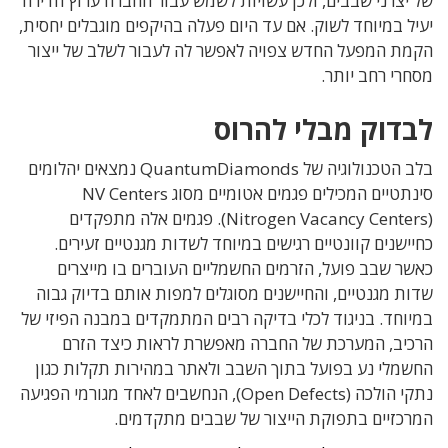
של יצרני שבבים, ולכן עשויות לשמש עבור החברה ערוץ חדירה
יעיל במיוחד לשוק. אם עד היום פעלה בהיקפים מוגבלים יחסית,
הקמת המפעל החדש צפויה לאפשר לה לעבור לשלב של ייצור
מסחרי רחב יותר.
לבדוק מבלי להרוס
בלב הטכנולוגיה של QuantumDiamonds נמצאים יהלומים
סינתטיים המכילים פגמים אטומיים מסוג NV Centers
(Nitrogen Vacancy Centers). פגמים אלה מתפקדים
כחיישנים קוונטיים רגישים במיוחד לשדות מגנטיים זעירים.
כאשר שבב פועל, הזרמים החשמליים העוברים בו מייצרים
שדות מגנטיים, והחיישנים מסוגלים למפות אותם בדיוק גבוה
במיוחד. בניגוד לכלי בדיקה רבים המתמקדים במבנה הפיזי של
הרכיב, המערכת של החברה מאפשרת לראות כיצד הזרם
החשמלי נע בפועל בתוך השבב ולאתר במהירות תקלות כגון
נתקי הולכה (Open Defects), הנחשבים לאחד מגורמי הפגיעה
המרכזיים בתפוקת הייצור של שבבים מתקדמים.