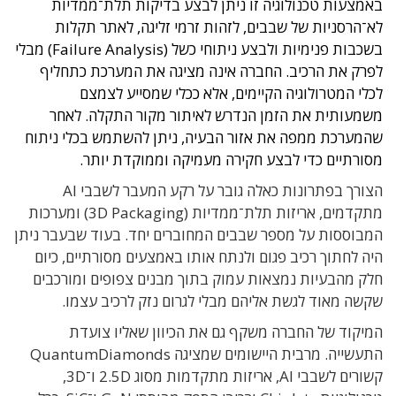
באמצעות טכנולוגיה זו ניתן לבצע בדיקות תלת־ממדיות
לא־הרסניות של שבבים, לזהות זרמי זליגה, לאתר תקלות
בשכבות פנימיות ולבצע ניתוחי כשל (Failure Analysis) מבלי
לפרק את הרכיב. החברה אינה מציגה את המערכת כתחליף
לכלי המטרולוגיה הקיימים, אלא ככלי שמסייע לצמצם
משמעותית את הזמן הנדרש לאיתור מקור התקלה. לאחר
שהמערכת ממפה את אזור הבעיה, ניתן להשתמש בכלי ניתוח
מסורתיים כדי לבצע חקירה מעמיקה וממוקדת יותר.
הצורך בפתרונות כאלה גובר על רקע המעבר לשבבי AI
מתקדמים, אריזות תלת־ממדיות (3D Packaging) ומערכות
המבוססות על מספר שבבים המחוברים יחד. בעוד שבעבר ניתן
היה לחתוך רכיב פגום ולנתח אותו באמצעים מסורתיים, כיום
חלק מהבעיות נמצאות עמוק בתוך מבנים צפופים ומורכבים
שקשה מאוד לגשת אליהם מבלי לגרום נזק לרכיב עצמו.
המיקוד של החברה משקף גם את הכיוון שאליו צועדת
התעשייה. מרבית היישומים שמציגה QuantumDiamonds
קשורים לשבבי AI, אריזות מתקדמות מסוג 2.5D ו־3D,