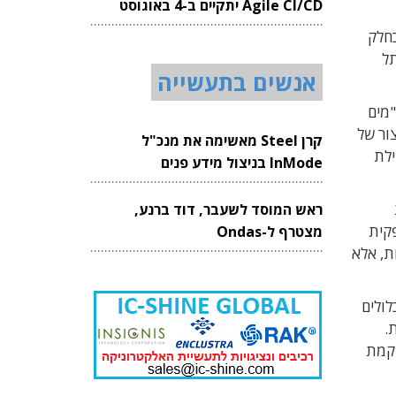
Agile CI/CD יתקיים ב-4 באוגוסט
2026
 כחלק
ל
אנשים בתעשייה
"מים
 – קיצור של
קרן Steel מאשימה את מנכ"ל
תחילת
InMode בניצול מידע פנים
ראש המוסד לשעבר, דוד ברנע,
קית
מצטרף ל-Ondas
לקוחות, אלא
לולים
.
הקמת