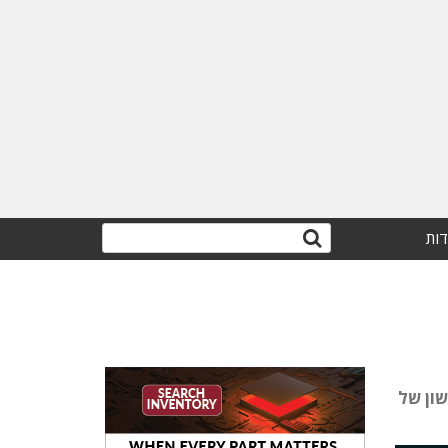
דות
ון של