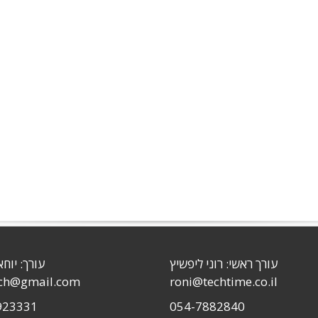
עורך ראשי: רוני ליפשיץ
עורך: יוחא
sch@gmail.com
roni@techtime.co.il
923331
054-7882840