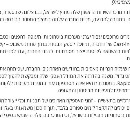
מאסיבית]
עה היום (ג') על פתיחת מרכז השירות הראשון שלה מחוץ לישראל, בברצלונה שבספרד,
ה. בתגובה להודעה, מניית החברה עלתה במהלך המסחר בבורסה בת
רים מרוכבים עבור יצרני מערכות ביטחוניות, תעופה, רחפנים וכטב
באירופה. הוא מבוסס על טכנולוגיית Cast-In-Motion (CIM) של החברה, ומיועד לספק תבניות בתוך פחות משבוע
בזמני האספקה וחיסכון של 40%-70% בעלויות בהשוואה לשיטות ייצור מסורתיות. לדברי החברה, עוד לפני 
.
שעליה הכריזה מאסיבית בחודשים האחרונים. החברה, שפיתחה את
ט גדול, משנה בהדרגה את המודל העסקי שלה ומבקשת להפוך לספ
שירותי ייצור גלובליים באמצעות פלטפורמת RapidWings. במסגרת זו היא אינה מסתפקת עוד במכירת מערכות ל
ר מהירים לתעשיות הביטחון והתעופה.
ם המרכזיים בתעשייה – זמני האספקה הארוכים של תבניות וכלי ייצור למכ
 יכולים להתקצר לימים ספורים בלבד, תוך חיסכון משמעותי בעלויות
ת ביטחוניות מובילות בישראל, וכי המרכז בברצלונה ישמש בסיס ל