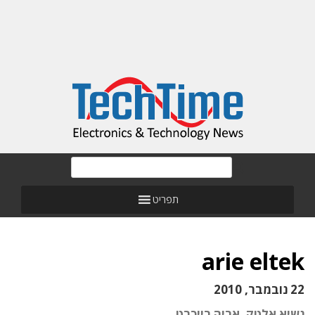
תפריט
arie eltek
22 נובמבר, 2010
נשיא אלטק, אריה רייכרט