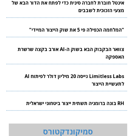
אינטל חוברת לחברה סינית כדי לפתח את הדור הבא של
מצעי הזכוכית לשבבים
"המלחמה הכפילה פי 5 את שוק הייצור המיידי"
צוואר הבקבוק הבא בשוק ה-AI אורב בקצה שרשרת
האספקה
Limitless Labs גייסה 20 מיליון דולר לפיתוח AI
לתעשיית הייצור
RH בונה ברומניה תשתית ייצור ביטחוני ישראלית
סמיקונדקטורס