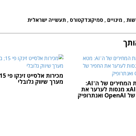
שות
,
מינויים
,
סמיקונדקטורס
,
תעשייה ישראלית
ותך
מערך שיווק גלובלי
מלחמת המחירים של ה־AI:
מטא ו־xAI מנסות לערער את
ואנתרופיק