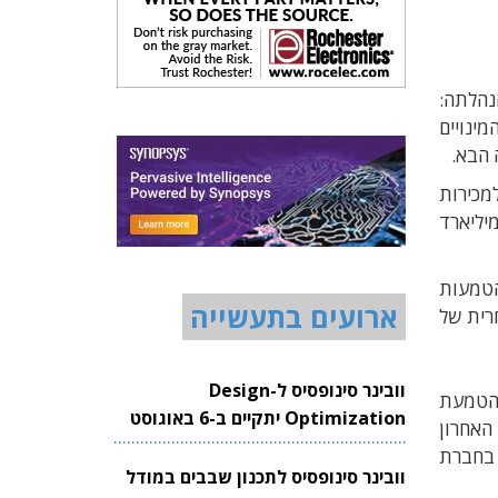
הנהלתה
:
מינויים
 הבא
.
מכירות
יליארד
הטמעות
ארועים בתעשייה
רית של
וובינר סינופסיס ל-Design
והטמעת
Optimization יתקיים ב-6 באוגוסט
האחרון
2026
 בחברת
וובינר סינופסיס לתכנון שבבים במודל