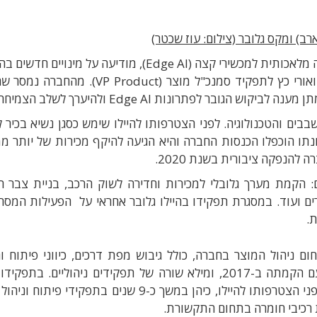
רב) ומקס גלובר (צילום: עוז שכטר)
 מלאכותית למכשירי קצה
(Edge AI),
מודיעה על מינויים חדשים ב
ואורי כץ לתפקיד סמנכ
"
ל מוצר
(VP Product). מהחברה נמסר ש
ה
מתן
מענה לביקוש הגובר לפתרונות
Edge AI ולהיערך
לשלב הצמיחה
בים והטכנולוגיה
.
לפני הצטרפותו להיילו
שימש כסגן נשיא בכיר ל
תו הוכפלו הכנסות החברה והיא הגיעה להיקף מכירות של יותר מ
מ
רה להנפקה ציבורית בשנת
2020.
:
הקמת מערך גלובלי למכירות וחדירה לשוק הרכב
,
בניית צבר 
ים ועוד
.
במסגרת תפקידו בהיילו גלובר אחראי על הפעילות המסח
ת
.
ום ניהול המוצר בחברה
,
כולל גיבוש מפת דרכים
,
כיווני פיתוח 
עם הקמתה ב-
2017,
ומילא שורה של תפקידים ניהוליים
.
בתפקידו 
ני הצטרפותו להיילו
,
כיהן במשך כ
-9
שנים בתפקידי פיתוח וניהול
 רכיבי חומרה בתחום התקשורת
.