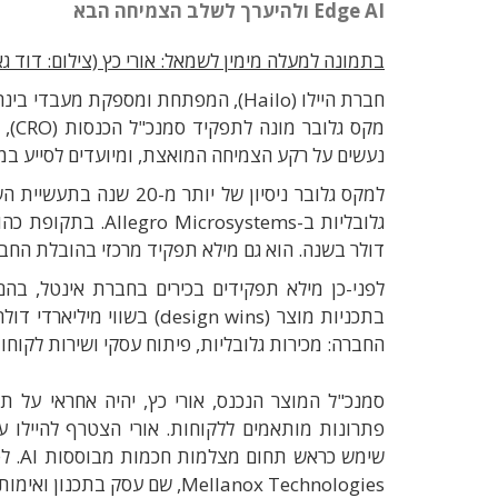
Edge AI ולהיערך לשלב הצמיחה הבא
בתמונה למעלה מימין לשמאל: אורי כץ (צילום: דוד גא
חברת היילו (Hailo)
, המפתחת ומספקת
מעבדי בינה
מקס גלובר מונה לתפקיד סמנכ
"
ל הכנסות
(CRO),
נעשים על רקע הצמיחה המואצת, ומיועדים לסייע ב
למקס גלובר ניסיון של יותר מ
-20
שנה בתעשיית השב
גלובליות ב
-Allegro Microsystems.
בתקופת כהונ
דולר בשנה
. הוא
גם מילא תפקיד מרכזי בהובלת החב
לפני-כן מילא תפקידים בכירים בחברת אינטל, בהם
בתכניות מוצר
(design wins)
בשווי מיליארדי דולר
החברה: מכירות גלובליות
,
פיתוח עסקי ושירות לקוחו
סמנכ"ל המוצר הנכנס, אורי כץ, יהיה אחראי על
תח
פתרונות מותאמים ללקוחות
.
אורי הצטרף להיילו 
שימש כראש תחום מצלמות חכמות מבוססות
AI.
לפ
Mellanox Technologies,
שם עסק בתכנון ואימות