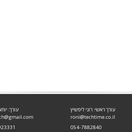
עורך ראשי: רוני ליפשיץ
עורך: יוחא
sch@gmail.com
roni@techtime.co.il
923331
054-7882840