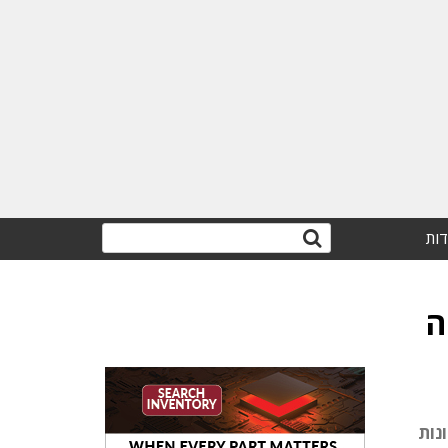
דות
ה
נות