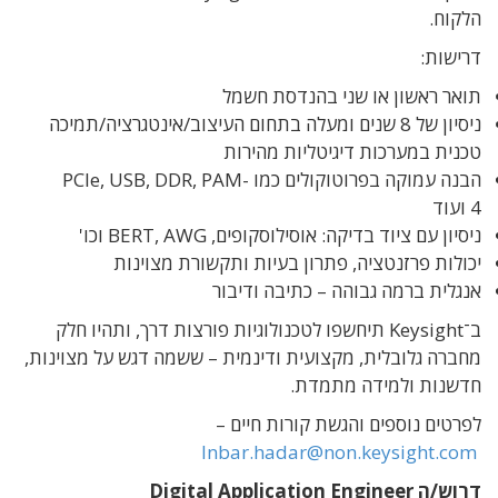
הלקוח.
דרישות:
תואר ראשון או שני בהנדסת חשמל
ניסיון של 8 שנים ומעלה בתחום העיצוב/אינטגרציה/תמיכה
טכנית במערכות דיגיטליות מהירות
הבנה עמוקה בפרוטוקולים כמו PCIe, USB, DDR, PAM-
4 ועוד
ניסיון עם ציוד בדיקה: אוסילוסקופים, BERT, AWG וכו'
יכולות פרזנטציה, פתרון בעיות ותקשורת מצוינות
אנגלית ברמה גבוהה – כתיבה ודיבור
ב־Keysight תיחשפו לטכנולוגיות פורצות דרך, ותהיו חלק
מחברה גלובלית, מקצועית ודינמית – ששמה דגש על מצוינות,
חדשנות ולמידה מתמדת.
לפרטים נוספים והגשת קורות חיים –
Inbar.hadar@non.keysight.com
דרוש/ה
Digital Application Engineer