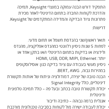
התפקיד דורש הבנה עמוקה במוצרי Keysight, תמיכה
והדרכת לקוחות החברה בתחום הדיגיטלי לאחר מכירת
פתרונות ציוד הבדיקה והמדידה המתקדמים של Keysight.
דרישות:
תואר ראשון/שני בהנדסת חשמל או תחום מדעי.
לפחות 5 שנות ניסיון רלוונטי כמהנדס אפליקציה, מהנדס
ולידציה או בדיקות בתחום הדיגיטלי ו/או בתקן אחד או
יותר: HDMI, USB, DDR, MIPI, Ethernet
ניסיון מעשי בעבודה עם ציוד בדיקה כגון: אוסילוסקופים
במהירות גבוה, BERT, AWG.
הבנה טובה של יצירה, דמודולציה וניתוח של אותות תקשורת
דיגיטליים, כולל Signal Integrity
יכולת תקשורת טובה בכתב ובעל פה – כולל תמיכה טלפונית
ודיגיטלית
אנגלית ברמה גבוהה – כתיבה ודיבור
יכולת לעבודה ישירה מול לקוחות בסביבה טכנולוגית מורכבת