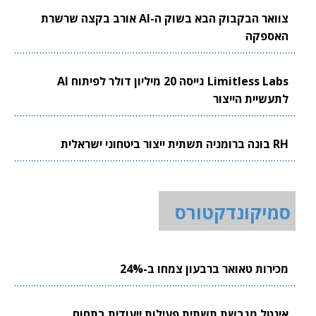
צוואר הבקבוק הבא בשוק ה-AI אורב בקצה שרשרת
האספקה
Limitless Labs גייסה 20 מיליון דולר לפיתוח AI
לתעשיית הייצור
RH בונה ברומניה תשתית ייצור ביטחוני ישראלית
סמיקונדקטורס
מכירות טאואר ברבעון צמחו ב-24%
אינטל מגבשת תשתית פעילות ייעודית בתחום