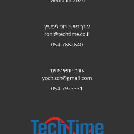
Media kit 2024
עורך ראשי: רוני ליפשיץ
roni@techtime.co.il
054-7882840
עורך: יוחאי שוויגר
yoch.sch@gmail.com
054-7923331