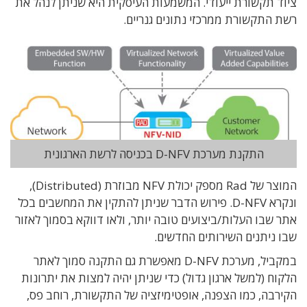
ציוד תקשורת ייעודי. המשמעות העיסקית היא שניתן לנהל את
רשת התקשורת ממרכזי נתונים גנריים.
התקנת מערכת D-NFV בכניסה לרשת הארגונית
המוצר של Rad מספק יכולת NFV מבוזרת (Distributed),
ונקרא D-NFV. פירוש הדבר שניתן להתקין את המחשבים בכל
אתר שבו העלות/ביצועים טובה יותר, ולאו דווקא בסמוך לאזור
שבו ניתנים השירותים החדשים.
במקביל, מערכת D-NFV מאפשרת גם התקנה סמוך לאתר
הלקוח (למשל ארגון גדול) כדי שניתן יהיה למצות את יתרונות
הקירבה, כמו הצפנה, אופטימיזציה של התקשורת, רוחב פס,