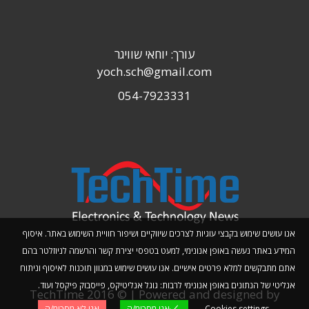
עורך: יוחאי שוויגר
yoch.sch@gmail.com
054-7923331
אנו עושים שימוש בקבצי עוגיות לצרכים שיווקיים ושיפור חוויית השימוש באתר. איסוף
המידע באתר נעשה באופן אנונימי, למעט בטפסי יצירת קשר והרשמה לניוזלטר בהם
אתם מתבקשים למלא פרטים אישיים. אנו עושים שימוש במגוון תוכנות לאיסוף וניתוח
אנליטי של הנתונים באופן אנונימי לרבות: גוגל אנליטיקס, פייסבוק פיקסל ועוד.
TechTime 2016 © | Powered and designed by
Cookies settings
אני מסכימ/ה
אני לא מסכימ/ה