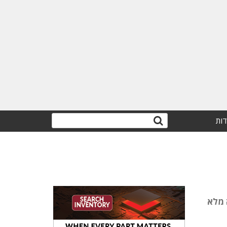
דות
 מלא