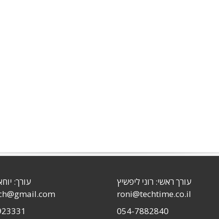
עורך ראשי: רוני ליפשיץ
עורך: יוחא
sch@gmail.com
roni@techtime.co.il
923331
054-7882840