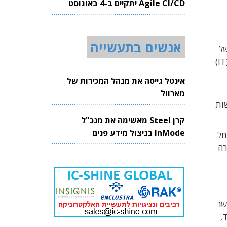
Agile CI/CD יתקיים ב-4 באוגוסט
2026
אנשים בתעשייה
של
הדברים (IoT). החברה הודיעה שהחל מהראשון באפריל 2015 היא תמזג את כל החטיבות שלה בתחומי תשתיות המידע (IT)
אינטל גייסה את מנהל המכירות של
מארוול
ות
קרן Steel מאשימה את מנכ"ל
InMode בניצול מידע פנים
החל
רה
שר
,