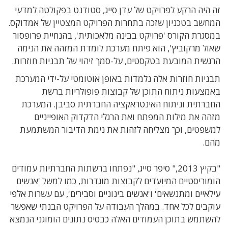
זה היה הרקע לפרויקט של עדן סייג, סטודנט בפקולטה למדעי
המחשב בטכניון שזכה בתחרות הפרויקט המצטיין של אמדוקס.
במסגרת הקורס 'פרויקט בבינה מלאכותית', בהנחיית פרופסור
שאול מרקוביץ', הוא פיתח מערכת לומדת המזהה את הנימה
הרגשית המובעת בטקסטים, על-סמך זיהוי של תבניות חוזרות.
תבניות חוזרות אלה נלמדות באופן אוטומטי על-ידי המערכת
באמצעות ניתוח התוכן של קבוצות פופולריות ברשת
החברתית וניתוח האינטראקציה החברתית סביבן. המערכת
מזהה את מילות המפתח ואת הרגלי הדקדוק האופייניים
למשפטים, וכך מצליחה לזהות את נימת הדיבור המשתמעת
מהם.
"בקיץ 2013," סיפר סייג, "נפתחו ברשתות החברתיות עמודים
הומוריסטיים המיועדים לקבוצות מוגדרות, כמו למשל 'אנשים
עילאיים ומתנשאים' ו'אנשים בינוניים וסבירים', עם עשרות אלפי
עוקבים לכל אחד. במהלך העבודה על הפרויקט הבנתי שאפשר
להשתמש בתוכן העמודים האלה כבסיס נתונים הומוגני הנמצא