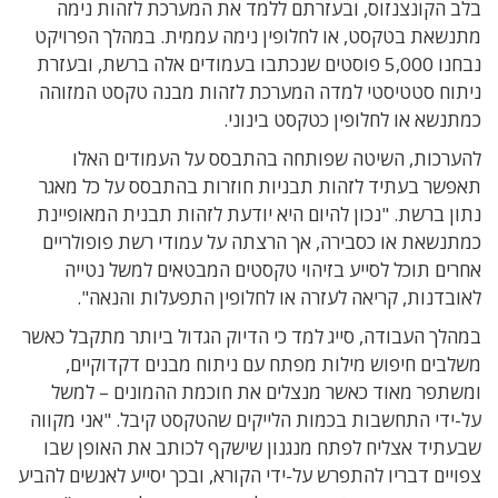
בלב הקונצנזוס, ובעזרתם ללמד את המערכת לזהות נימה
מתנשאת בטקסט, או לחלופין נימה עממית. במהלך הפרויקט
נבחנו 5,000 פוסטים שנכתבו בעמודים אלה ברשת, ובעזרת
ניתוח סטטיסטי למדה המערכת לזהות מבנה טקסט המזוהה
כמתנשא או לחלופין כטקסט בינוני.
להערכות, השיטה שפותחה בהתבסס על העמודים האלו
תאפשר בעתיד לזהות תבניות חוזרות בהתבסס על כל מאגר
נתון ברשת. "נכון להיום היא יודעת לזהות תבנית המאופיינת
כמתנשאת או כסבירה, אך הרצתה על עמודי רשת פופולריים
אחרים תוכל לסייע בזיהוי טקסטים המבטאים למשל נטייה
לאובדנות, קריאה לעזרה או לחלופין התפעלות והנאה".
במהלך העבודה, סייג למד כי הדיוק הגדול ביותר מתקבל כאשר
משלבים חיפוש מילות מפתח עם ניתוח מבנים דקדוקיים,
ומשתפר מאוד כאשר מנצלים את חוכמת ההמונים – למשל
על-ידי התחשבות בכמות הלייקים שהטקסט קיבל. "אני מקווה
שבעתיד אצליח לפתח מנגנון שישקף לכותב את האופן שבו
צפויים דבריו להתפרש על-ידי הקורא, ובכך יסייע לאנשים להביע